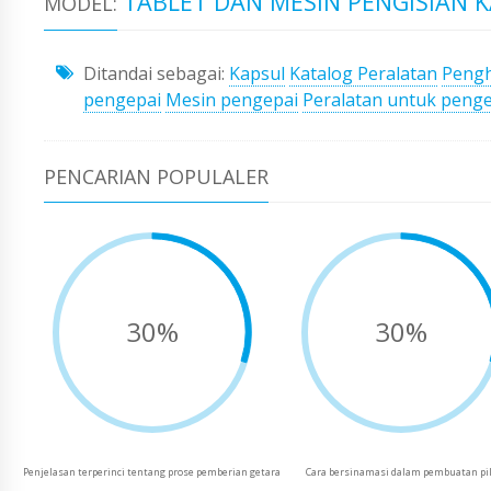
TABLET DAN MESIN PENGISIAN K
MODEL:
Ditandai sebagai:
Kapsul
Katalog Peralatan
Pengh
pengepai
Mesin pengepai
Peralatan untuk peng
PENCARIAN POPULALER
30%
30%
Penjelasan terperinci tentang prose pemberian getara
Cara bersinamasi dalam pembuatan pi