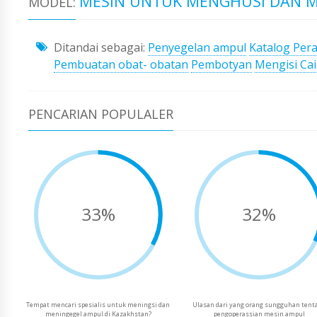
MESIN UNTUK MENGHUSI DAN M
MODEL:
Ditandai sebagai:
Penyegelan ampul
Katalog Pera
Pembuatan obat- obatan
Pembotyan
Mengisi Ca
PENCARIAN POPULALER
33%
32%
Tempat mencari spesialis untuk meningsi dan
Ulasan dari yang orang sungguhan tent
meningegel ampul di Kazakhstan?
pengoperassian mesin ampul