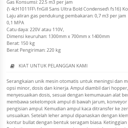
Gas Konsumsi: 22.5 m3 per jam
{\ 4cH1011FF\ fnGill Sans Ultra Bold Condensed\ fs16} K
Laju aliran gas pendukung pembakaran: 0,7 m3 per jam
0,1 MPA
Catu daya: 220V atau 110V,
Dimensi keuruhan: 1300mm x 700mm x 1400mm
Berat: 150 kg
Berat Pengiriman: 220 kg
KIAT UNTUK PELANGGAN KAMI
Serangkaian unik mesin otomatis untuk meningsi dan 
opsi minor, dosis dan kinerja. Ampul diambil dari hopp
menyesuaikan dosis, sesuai dengan kemumauan alat bera
membawa sekelompok ampul di bawah jarum, konveyor b
pengisian ampul. Kemudian ampul kaca ditransfer ke ze
unsuaikan. Setelah leher ampul dipanaskan dengan klem
kontur bullat dengan bentuk seragam biasa. Ketinggian 