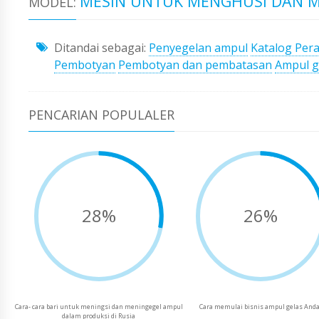
MESIN UNTUK MENGHUSI DAN M
MODEL:
Ditandai sebagai:
Penyegelan ampul
Katalog Pera
Pembotyan
Pembotyan dan pembatasan
Ampul g
PENCARIAN POPULALER
28%
26%
Cara- cara bari untuk meningsi dan meningegel ampul
Cara memulai bisnis ampul gelas And
dalam produksi di Rusia