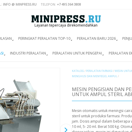
L:
INFO @ MINPRESS.RU
TELEPON:
+7 495 364 3808
Layanan tepercaya direkomendahkan
ULASAN
PERINGKAT PERALATAN TOP-10
PERALATAN BARU 2026
PENJ
SI
INDUSTRI PERALATAN
PERALATAN UNTUK PENGEPAI
PERALATAN E
KATALOG
/
PERALATAN FARMASI
/
MESIN UNTU
MENGHUSI DAN MENYEGEL AMPUL
/
MESIN PENGISIAN DAN P
UNTUK AMPUL STERIL ABF
Mesin otomatis untuk meningsi cai
steril untuk produksi farmasi. Prod
jam. Dosis ampul dalam beberapa ver
10 ml, 5- 20 ml. Berat 500 kg. Oto
dioperasikan, mesin ini digunakan 