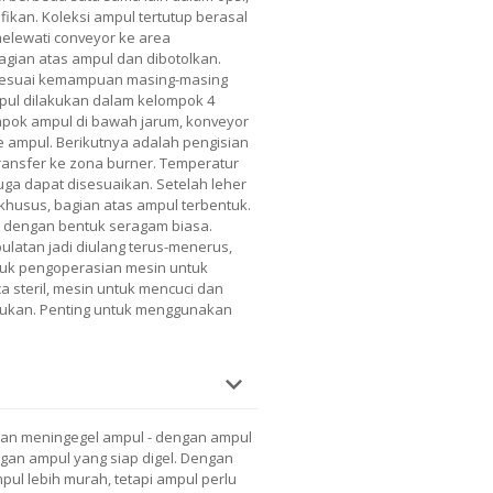
ifikan. Koleksi ampul tertutup berasal
elewati conveyor ke area
agian atas ampul dan dibotolkan.
sesuai kemampuan masing-masing
ampul dilakukan dalam kelompok 4
ok ampul di bawah jarum, konveyor
e ampul. Berikutnya adalah pengisian
ransfer ke zona burner. Temperatur
uga dapat disesuaikan. Setelah leher
husus, bagian atas ampul terbentuk.
at dengan bentuk seragam biasa.
latan jadi diulang terus-menerus,
tuk pengoperasian mesin untuk
 steril, mesin untuk mencuci dan
lukan. Penting untuk menggunakan
dan meningegel ampul - dengan ampul
gan ampul yang siap digel. Dengan
pul lebih murah, tetapi ampul perlu