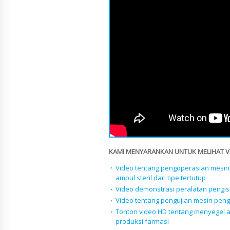
KAMI MENYARANKAN UNTUK MELIHAT VID
Video tentang pengoperasian mesin
ampul steril dari tipe tertutup
Video demonstrasi peralatan pengis
Video tentang pengujian mesin pen
Tonton video HD tentang menyegel am
produksi farmasi