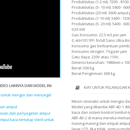
Produktivitas (1-2 ml): 7200 - 810
Produktivitas (5- 10 ml): 5400 - 6
Produktivitas (20 ml): 3600 ampul 
Produktivitas (1-10 ml): 5400 - 72
Produktivitas (5- 20 ml): 5400 - 60
0,55 kW
Gas Konsumsi: 22.5 m3 per jam
{\ 4cH1011FF\ fnGill Sans Ultra 
Konsumsi gas berbantuan pemba
Konsumsi oksigen: 7 kg per jam
Catu daya: 220V atau 110V,
Dimensi keuruhan: 1980mm x 10
Berat: 500 kg
Berat Pengiriman: 600 kg
EO LAINNYA DARI MODEL INI:
KIAT UNTUK PELANGGAN 
 untuk mengisi dan menyegel
Mesin otomatis untuk mengisi dan
ian ampul
Model yang ditandai ABF-4D-1 d
kaca dan sistem kontrol tombol-
gisian dan penyegelan ampul
ABF-4D-2 di mana mereka memasa
pul kaca tertutup steril untuk
masing-masing dari empat ampul 
layar LCD. Jika tidak, semua mod