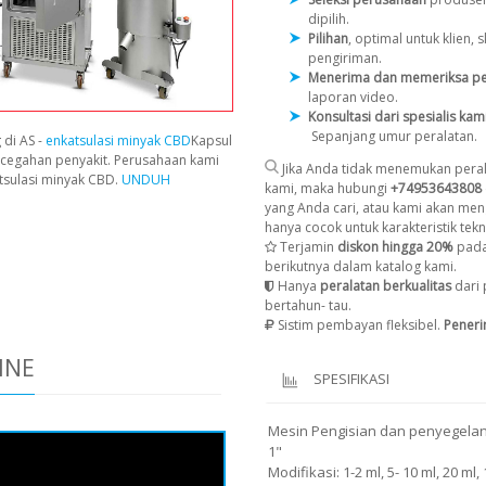
dipilih.
Pilihan
, optimal untuk klien
pengiriman.
Menerima dan memeriksa pe
laporan video.
Konsultasi dari spesialis kam
Sepanjang umur peralatan.
 di AS -
enkatsulasi minyak CBD
Kapsul
cegahan penyakit. Perusahaan kami
Jika Anda tidak menemukan peral
tsulasi minyak CBD.
UNDUH
kami, maka hubungi
+74953643808
yang Anda cari, atau kami akan men
hanya cocok untuk karakteristik tekni
Terjamin
diskon hingga 20%
pada
berikutnya dalam katalog kami.
Hanya
peralatan berkualitas
dari 
bertahun- tau.
Sistim pembayan fleksibel.
Pener
INE
SPESIFIKASI
Mesin Pengisian dan penyegelan 
1"
Modifikasi: 1-2 ml, 5- 10 ml, 20 ml, 