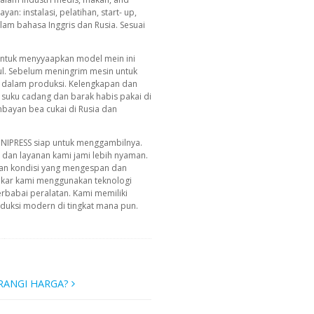
an: instalasi, pelatihan, start- up,
am bahasa Inggris dan Rusia. Sesuai
 untuk menyyaapkan model mein ini
l. Sebelum meningrim mesin untuk
i dalam produksi. Kelengkapan dan
k suku cadang dan barak habis pakai di
bayan bea cukai di Rusia dan
INIPRESS siap untuk menggambilnya.
g dan layanan kami jami lebih nyaman.
an kondisi yang mengespan dan
akar kami menggunakan teknologi
erbabai peralatan. Kami memiliki
uksi modern di tingkat mana pun.
RANGI HARGA?