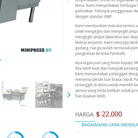
kimia. Kami menyediakan berbagai lay
perbaikan. Petunjuk penggunaan dal
dengan standar GMP.
Kami memberikan instruksi terinici
untik mengegisi dan menyegel ampu
mengegel ampul diperiksa dan diuj
kinerja terjamin. Kami menjaga sko
gudang. Harga sudah termasuk pem
pengiriman ke kota Pembelli.
Apa tugas pun yang Anda hayapi, M
Kita lebih kuat dari banyaak pesain
Kami menyediakan pelanggan deng
memenui pesan luar biasa cepat. P
terlanggih di dunia untuk memilih b
semua yang Anda buhkan untuk prod
Dan baykan lebih.
$ 22.000
HARGA:
BAGAIMANA CARA MENGU