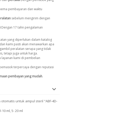
, skema pembayaran dan waktu
ralatan
sebelum mengirim dengan
i
Dengan 17 tahn pengalaman
atan yang diperlukan dalam katalog
dan kami pasti akan menawarkan apa
gambil peralatan serupa yang tidak
s, tetapi juga untuk harga.
 layanan kami di pembelian
pemasok terpercaya dengan reputasi
imaan pembayan yang mudah
.
otomatis untuk ampul steril "ABF-4D-
1-10 ml, 5- 20 ml