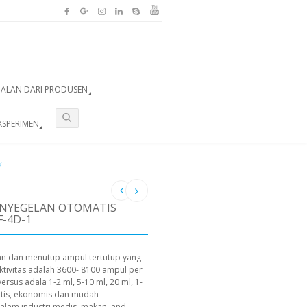
UALAN DARI PRODUSEN
KSPERIMEN
K
ENYEGELAN OTOMATIS
-4D-1
ran dan menutup ampul tertutup yang
uktivitas adalah 3600- 8100 ampul per
sus adala 1-2 ml, 5-10 ml, 20 ml, 1-
matis, ekonomis dan mudah
dalam industri medis, makan, and