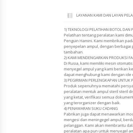
LAYANAN KAMI DAN LAYAN PE
1) TEKNOLOGI PELATIHAN BOTOL DAN
Pelatihan tentang peralatan kami di
Penguin Hamini. Kami membrikan pada
penyepelan ampul, dengan berbagai 
tambahan.
2) KAMI MENDENGARKAN PRODUKSI FA
Di Rusia, kami memiliki mesin otomati
menyegel ampul yang kami berikan ke
dapat menghubungi kami dengan ide 
3) PEGIRIMAN PERLENGKAPAN UNTUK P
Produk sepenuhnya mematahi persya
peralatan mentuk ampul steril steril di
yang ketat, verifikasi semua dokumenta
yang terorganizer dengan baik.
4) PENAWARAN SUKU CADANG
Pabrikan juga dapat menawarkan mod
mengesi dan meningegel ampul, berd
pelanggan. Kami akan membrantu dal
peralatan apa pun untuk menyegel amp