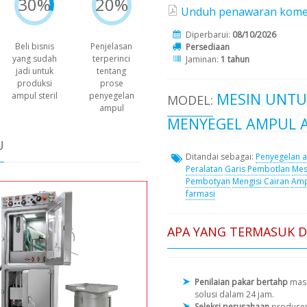
30%
20%
Unduh penawaran komersi
Diperbarui:
08/10/2026
Beli bisnis
Penjelasan
Persediaan
yang sudah
terperinci
Jaminan:
1 tahun
jadi untuk
tentang
produksi
prose
MESIN UNTU
ampul steril
penyegelan
MODEL:
ampul
MENYEGEL AMPUL A
U
Ditandai sebagai:
Penyegelan 
Peralatan
Garis Pembotlan
Mes
Pembotyan
Mengisi Cairan
Amp
farmasi
APA YANG TERMASUK 
Penilaian pakar bertahp
masa
solusi dalam 24 jam.
Seleksi perusahaan
produse