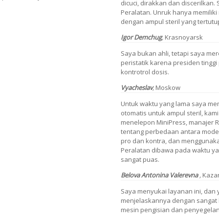
dicuci, dirakkan dan discerilkan.
Peralatan. Unruk hanya memiliki
dengan ampul steril yang tertutu
Igor Demchug
,
Krasnoyarsk
Saya bukan ahli, tetapi saya m
peristatik karena presiden ting
kontrotrol dosis.
Vyacheslav
,
Moskow
Untuk waktu yang lama saya mem
otomatis untuk ampul steril, ka
menelepon MiniPress, manajer Ro
tentang perbedaan antara model
pro dan kontra, dan menggunak
Peralatan dibawa pada waktu ya
sangat puas.
Belova Antonina Valerevna
,
Kaza
Saya menyukai layanan ini, dan 
menjelaskannya dengan sangat 
mesin pengisian dan penyegelan 