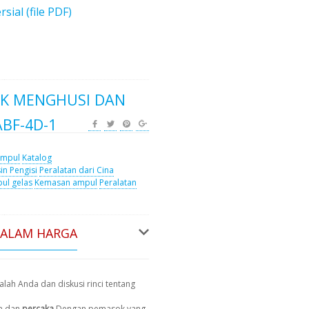
al (file PDF)
K MENGHUSI DAN
BF-4D-1
ampul
Katalog
in Pengisi
Peralatan dari Cina
ul gelas
Kemasan ampul
Peralatan
DALAM HARGA
lah Anda dan diskusi rinci tentang
n dan
percaka
Dengan pemasok yang