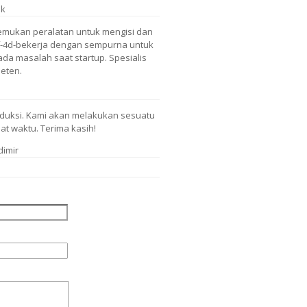
sk
mukan peralatan untuk mengisi dan
f-4d-bekerja dengan sempurna untuk
 ada masalah saat startup. Spesialis
eten.
duksi. Kami akan melakukan sesuatu
t waktu. Terima kasih!
dimir