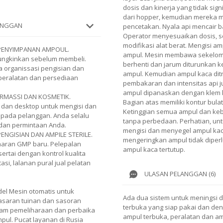
dosis dan kinerja yang tidak sign
dari hopper, kemudian mereka m
LANGGAN
pencetakan. Nyala api mencair b
Operator menyesuaikan dosis, 
modifikasi alat berat. Mengisi 
 PENYIMPANAN AMPOUL.
ampul. Mesin membawa sekelomp
mungkinkan sebelum membeli.
berhenti dan jarum diturunkan k
 organissasi pengisian dan
ampul. Kemudian ampul kaca dit
peralatan dan persediaan
pembakaran dan intensitas api j
ampul dipanaskan dengan klem k
RMASSI DAN KOSMETIK.
Bagian atas memiliki kontur bul
s dan desktop untuk mengisi dan
Ketinggian semua ampul dan kebu
pada pelanggan. Anda selalu
tanpa perbedaan. Perhatian, un
dan permintaan Anda.
mengisi dan menyegel ampul kaca
ENGISIAN DAN AMPILE STERILE.
mengeringkan ampul tidak diper
aran GMP baru. Pelepalan
ampul kaca tertutup.
sertai dengan kontrol kualita
si, lalanan pural jual pelatan
ULASAN PELANGGAN (6)
el Mesin otomatis untuk
Ada dua sistem untuk meningsi 
asaran tuinan dan sasoran
terbuka yang siap pakai dan den
am pemeliharaan dan perbaika
ampul terbuka, peralatan dan am
ul. Pucat layanan di Rusia