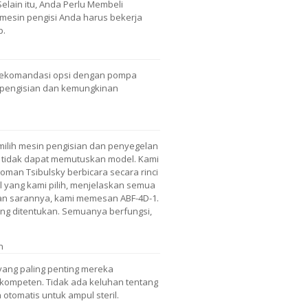
 Selain itu, Anda Perlu Membeli
 mesin pengisi Anda harus bekerja
p.
erekomandasi opsi dengan pompa
gi pengisian dan kemungkinan
ilih mesin pengisian dan penyegelan
mi tidak dapat memutuskan model. Kami
man Tsibulsky berbicara secara rinci
 yang kami pilih, menjelaskan semua
an sarannya, kami memesan ABF-4D-1.
ng ditentukan. Semuanya berfungsi,
n
yang paling penting mereka
kompeten. Tidak ada keluhan tentang
otomatis untuk ampul steril.