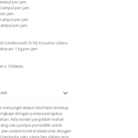
0 ampul per jam.
000 ampul per jam.
per jam.
00 ampul per jam.
0 ampul per jam.
Bold Condensed\ fs16} Kosumsi Udara.
karan: 1 kg per jam
0m x 1500mm
KAMI
 menyegel ampul steril tipe tertutup.
ilengkapi dengan pompa pengukur
tekan. Ada model yang lebih mahal
ng satu pompa peristaltik untuk
dan sistem kontrol elektronik dengan
el berbeda satu sama lain dalam opsi,