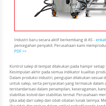
Industri baru secara aktif berkembang di AS -
enkat
pencegahan penyakit. Perusahaan kami memproduks
PDF >>
Kontrol salep di tempat dilakukan pada hampir setia
Kesimpulan akhir pada semua indikator kualitas produk
Dalam produksi industri, pengujian dilakukan sesuai
untuk salep, serta persyaratan yang termasuk dalam 
terstandarisasi dalam penampilan, keseragaman, kandun
stabilitas koloid dan stabilitas termal. Perusahaan me
(jika ada) dari salep dan obat-obatan lunak lainnya. M
jika tidak dinyatakan dalam artikel pribadi) tanda-tan