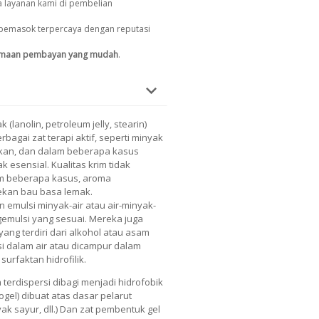
 layanan kami di pembelian
pemasok terpercaya dengan reputasi
imaan pembayan yang mudah
.
(lanolin, petroleum jelly, stearin)
agai zat terapi aktif, seperti minyak
 ikan, dan dalam beberapa kasus
k esensial. Kualitas krim tidak
am beberapa kasus, aroma
ekan bau basa lemak.
n emulsi minyak-air atau air-minyak-
gemulsi yang sesuai. Mereka juga
yang terdiri dari alkohol atau asam
rsi dalam air atau dicampur dalam
 surfaktan hidrofilik.
 terdispersi dibagi menjadi hidrofobik
eogel) dibuat atas dasar pelarut
yak sayur, dll.) Dan zat pembentuk gel