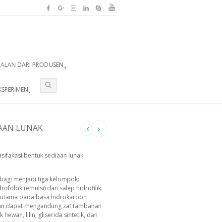
UALAN DARI PRODUSEN
KSPERIMEN
IAAN LUNAK
asifakasi bentuk sediaan lunak
ibagi menjadi tiga kelompok:
drofobik (emulsi) dan salep hidrofilik.
 terutama pada basa hidrokarbon
 dan dapat mengandung zat tambahan
 hewan, lilin, gliserida sintetik, dan