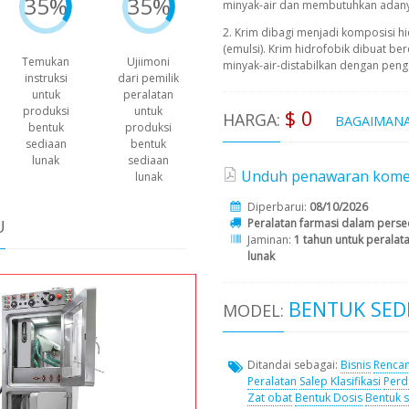
35%
35%
minyak-air dan membutuhkan adany
2. Krim dibagi menjadi komposisi hid
(emulsi). Krim hidrofobik dibuat be
Temukan
Ujiimoni
minyak-air-distabilkan dengan peng
instruksi
dari pemilik
untuk
peralatan
produksi
untuk
$ 0
HARGA:
BAGAIMANA
bentuk
produksi
sediaan
bentuk
lunak
sediaan
Unduh penawaran komersi
lunak
Diperbarui:
08/10/2026
Peralatan farmasi dalam pers
U
Jaminan:
1 tahun untuk peralat
lunak
BENTUK SED
MODEL:
Ditandai sebagai:
Bisnis
Rencan
Peralatan
Salep Klasifikasi
Perd
Zat obat
Bentuk Dosis
Bentuk s