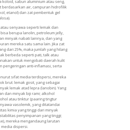
sida koloid, sabun aluminium atau seng,
buat berdasarkan air, campuran hidrofilik
likol, etanol) dan zat pembentuk gel
losa).
 atau senyawa seperti lemak dan
isa berupa lanolin, petroleum jelly,
n dan minyak nabati lainnya, dan yang
uran mereka satu sama lain. Jika zat
ng dari 25%, maka jumlah yang hilang
k berbeda seperti pati, talk atau
unakan untuk mengobati daerah kulit
 pengeringan anti-inflamasi, serta
nurut sifat media terdispersi, mereka
k brut: lemak gosit, yang sebagai
yak lemak atad lepra (lanobin). Yang
 dan minyak biji rami; alkohol
ol atau tinktur (paaring tingtur
enyawa vasolemik, yang ditatandai
itas kimia yang tinggi dari minyak
tabilitas penyimpanan yang tinggi;
se), mereka mengandaung larutan
 media dispersi.