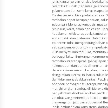
jenis kapsul gelatin lunak dibedakan 
relatif kulit: lunak (Capsulae gelatino
gelatinosae) dan semi-keras (Capsulae
Plester perekat bisa padat atau cair. 
tambalan dapat berupa paduan, solusi
gabungan. Menurut komposisi massa p
resin-lilin, karet, timah dan cairan. 
kedalaman efek terapeutik, tambalan 
endermatik, dan diatermik. Dalam ke
epidermis tidak mengandung bahan o
sebagai pembalut, untuk memperbaik
kulit, menyatukan tepi luka, menutupi 
berbagai faktor lingkungan yang mer
tambalan ini, transpirasi (penguapan me
kelembaban dan panas dihentikan, aki
darah regional meningkat, dan proses
ditingkatkan. Bercak ini harus cukup l
dan tidak menyebabkan iritasi. Patch
obat dari berbagai efek terapi, misalny
menghilangkan rambut, dll. Mereka d
penyakit kulit di lokasi aplikasi pat
zat obat yang menembus kulit dan mem
memengaruhi jaringan subdermal. Ber
lebih lembut dalam konsistensi darip