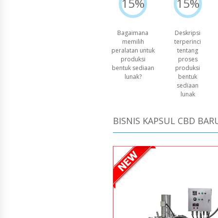
15%
15%
Bagaimana
Deskripsi
memilih
terperinci
peralatan untuk
tentang
produksi
proses
bentuk sediaan
produksi
lunak?
bentuk
sediaan
lunak
BISNIS KAPSUL CBD BAR