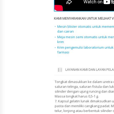
KAMI MENYARANKAN UNTUK MELIHAT VID
Mesin blister otomatis untuk meme
dan cairan
Meja mesin semi otomatis untuk me
krim
Krim pengemulsi laboratorium untu
farmasi
LAYANAN KAMI DAN LAYAN PE
Tongkat dimasukkan ke dalam uretra d
saluran telinga, saluran fistula dan l
silinder dengan ujung runcing dan diam
Massa tongkat harus 0,5-1 g.
7. Kapsul gelatin lunak dimaksudkan u
pasta dan memiliki cangkang padat. M
telur, lonjong atau berbentuk silinder