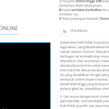
Terjamin
diskon hingga 20%
pada
berikutnya dalam katalog kami.
Hanya
peralatan berkualitas
dari 
bertahun- tau.
Sistim pembayan fleksibel.
Pener
ONLINE
SPESIFIKASI
Dalam krim hidrofobik, basa lemak 
digunakan, yang ditambahkan berb
nabati, vitamin, hormon, minyak
berbagai zat aromatik atau minya
ditentukan oleh aromanya. Dal
ditambahkan ke krim untuk men
Krim hidrofilik dibuat berdasarka
air yang distabilkan dengan pen
termasuk sistem dispersi koloid, 
lemak lebih tinggi yang terdispe
pelarut glikol air, distabilkan oleh
3. Gel sesuai dengan jenis sistem
dan hidrofilik. Gel hidrofobik (ol
hidrofobik (parafin cair atau min