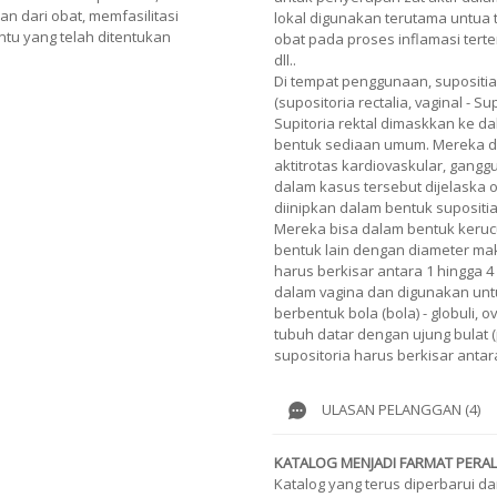
n dari obat, memfasilitasi
lokal digunakan terutama untua 
tu yang telah ditentukan
obat pada proses inflamasi terte
dll..
Di tempat penggunaan, supositia
(supositoria rectalia, vaginal - Sup
Supitoria rektal dimaskkan ke d
bentuk sediaan umum. Mereka d
aktitrotas kardiovaskular, gangg
dalam kasus tersebut dijelaska
diinipkan dalam bentuk supositia
Mereka bisa dalam bentuk kerucu
bentuk lain dengan diameter mak
harus berkisar antara 1 hingga 4
dalam vagina dan digunakan untu
berbentuk bola (bola) - globuli, o
tubuh datar dengan ujung bulat (
supositoria harus berkisar antara
ULASAN PELANGGAN (4)
KATALOG MENJADI FARMAT PERA
Katalog yang terus diperbarui d