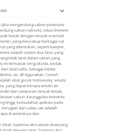
KAMI
an (jika mengandung sabun potasium)
gandung sabun natrium); solusi liniment
yak lemak dengan minyak esensial,
 terpentin, yang mencakup berbagai zat
rut yang ditentukan, seperti kamper,
iniment adalah sistem dua fase, yang
ng tidak larut dalam cairan yang
nts ini termasuk seng oksida, bedak,
, dan obat sulfa. Sebagai media
alkohol, air, dll digunakan. Contoh
adalah obat gosok Vishnevsky; emulsi
se, yang dapat berupa emulsi air-
terdiri dari campuran minyak lemak,
larutan sabun. Keunggulan liniments
ang tinggi, kemudahan aplikasi pada
 Kerugian dari salep cair adalah
erapa di antaranya dan
 lokal. Supitoria aksi umum dirancang
 daah dengan cetat. Supitoria aksi