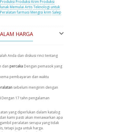
Produksi
Produksi Krim
Produksi
 lunak
Memulai
Artis
Teknologi untuk
Peralatan farmasi
Mengisi krim
Salep
DALAM HARGA
lah Anda dan diskusi rinci tentang
n dan
percaka
Dengan pemasok yang
, skema pembayaran dan waktu
ralatan
sebelum mengirim dengan
i
Dengan 17 tahn pengalaman
atan yang diperlukan dalam katalog
dan kami pasti akan menawarkan apa
gambil peralatan serupa yang tidak
s, tetapi juga untuk harga.