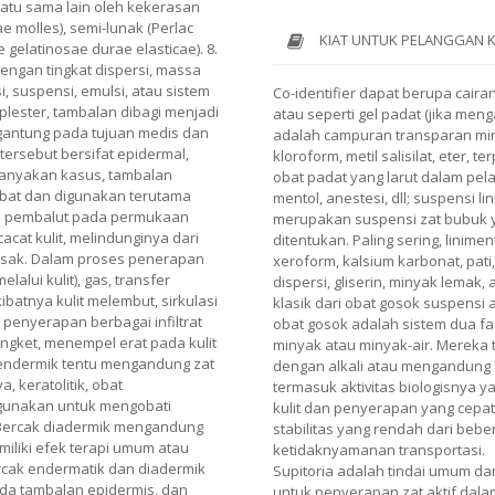
satu sama lain oleh kekerasan
sae molles), semi-lunak (Perlac
KIAT UNTUK PELANGGAN 
 gelatinosae durae elasticae). 8.
Dengan tingkat dispersi, massa
, suspensi, emulsi, atau sistem
Co-identifier dapat berupa cair
lester, tambalan dibagi menjadi
atau seperti gel padat (jika men
Bergantung pada tujuan medis dan
adalah campuran transparan min
tersebut bersifat epidermal,
kloroform, metil salisilat, eter,
banyakan kasus, tambalan
obat padat yang larut dalam pela
bat dan digunakan terutama
mentol, anestesi, dll; suspensi l
i pembalut pada permukaan
merupakan suspensi zat bubuk ya
cacat kulit, melindunginya dari
ditentukan. Paling sering, linime
usak. Dalam proses penerapan
xeroform, kalsium karbonat, pati
lalui kulit), gas, transfer
dispersi, gliserin, minyak lemak, 
batnya kulit melembut, sirkulasi
klasik dari obat gosok suspensi 
 penyerapan berbagai infiltrat
obat gosok adalah sistem dua fa
engket, menempel erat pada kulit
minyak atau minyak-air. Mereka 
 endermik tentu mengandung zat
dengan alkali atau mengandung 
a, keratolitik, obat
termasuk aktivitas biologisnya y
igunakan untuk mengobati
kulit dan penyerapan yang cepat.
ch. Bercak diadermik mengandung
stabilitas yang rendah dari beb
iliki efek terapi umum atau
ketidaknyamanan transportasi.
cak endermatik dan diadermik
Supitoria adalah tindai umum dan
ada tambalan epidermis, dan
untuk penyerapan zat aktif dalam