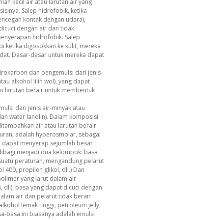
lah kecil air atau larutan air yang
inya. Salep hidrofobik, ketika
mencegah kontak dengan udara),
 dicuci dengan air dan tidak
enyerapan hidrofobik. Salep
i ketika digosokkan ke kulit, mereka
dat. Dasar-dasar untuk mereka dapat
idrokarbon dan pengemulsi dari jenis
tau alkohol lilin wol), yang dapat
u larutan berair untuk membentuk
lsi dari jenis air-minyak atau
dan water lanolin). Dalam komposisi
itambahkan air atau larutan berair.
aturan, adalah hyperosmolar, sebagai
ka dapat menyerap sejumlah besar
dibagi menjadi dua kelompok: basa
i suatu peraturan, mengandung pelarut
ol 400, propilen glikol, dll.) Dan
olimer yang larut dalam air
8, dll); basa yang dapat dicuci dengan
dalam air dan pelarut tidak berair
(alkohol lemak tinggi, petroleum jelly,
 Basa-basa ini biasanya adalah emulsi