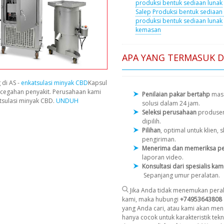
produksi bentuk sediaan lunak
Salep
Produksi bentuk sediaan
produksi bentuk sediaan lunak
kemasan
APA YANG TERMASUK 
 di AS -
enkatsulasi minyak CBD
Kapsul
cegahan penyakit. Perusahaan kami
Penilaian pakar bertahp
masa
tsulasi minyak CBD.
UNDUH
solusi dalam 24 jam.
Seleksi perusahaan
produse
dipilih.
Pilihan
, optimal untuk klien
pengiriman.
Menerima dan memeriksa pe
laporan video.
Konsultasi dari spesialis kam
Sepanjang umur peralatan.
Jika Anda tidak menemukan peral
kami, maka hubungi
+74953643808
yang Anda cari, atau kami akan men
hanya cocok untuk karakteristik tekni