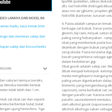
lipofilik (polietilen, silikon diok
dll.). Gel hidrofilik (hidrogel) di
atau non-air (gliserin, propilen g
hidrofilik (karbomer, turunan selu
EO LAINNYA DARI MODEL INI:
4. Pasta adalah campuran lemak
mamas madu, saus tomat, krim
berbagai zat bubuk. Dasar pasta b
gliserin, biji rami, minyak zaitu
ningsi dan menimas salep dan
paling sering ‘kebanyakan - camp
obat yang membentuk pasta kura
k tupan salep dan kossocheeks
ditambah dengan bubuk yang tida
seng oksida. Pasta terutama dig
basah yang terkena sebagai agen
dalam kedokteran gigi.
Obat gosok adalah salep cair. Me
LANGGAN
dibati menjadi kelompok -kelompo
media mengdispersi mangung min
an saluran lainnya (serviks,
paling umum digunkankan dalayan
uka). Mereka memiliki bentuk
liniments yang mengandaung alkoh
eter tidak lebih dari 1 cm.
capsicum), serta berbabat zat; s
dengan parafin cair. Karena inert
ntuk zat obat cair dan seperti
parafin, vasoexlement mentulus s
ereka berbentuk bulat, bulat
oleh-alkohol gosok (saponoveru
 dengan ujung hemisferis. Tiga
alkoholi alkohoga saban sebagai