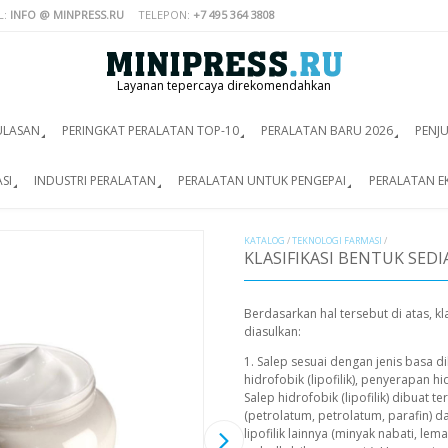
L:
INFO @ MINPRESS.RU
TELEPON:
+7 495 364 3808
Layanan tepercaya direkomendahkan
ULASAN
PERINGKAT PERALATAN TOP-10
PERALATAN BARU 2026
PENJ
SI
INDUSTRI PERALATAN
PERALATAN UNTUK PENGEPAI
PERALATAN E
KATALOG
/
TEKNOLOGI FARMASI
/
KLASIFIKASI BENTUK SED
Berdasarkan hal tersebut di atas, kl
diasulkan:
1. Salep sesuai dengan jenis basa d
hidrofobik (lipofilik), penyerapan hi
Salep hidrofobik (lipofilik) dibuat
(petrolatum, petrolatum, parafin)
lipofilik lainnya (minyak nabati, lemak