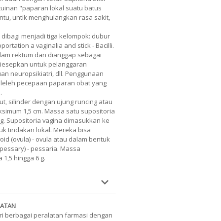
tuinan "paparan lokal suatu batus
ntu, untik menghulangkan rasa sakit,
 dibagi menjadi tiga kelompok: dubur
portation a vaginalia and stick - Bacilli.
alam rektum dan dianggap sebagai
iesepkan untuk pelanggaran
uan neuropsikiatri, dll. Penggunaan
 oleleh pecepaan paparan obat yang
.
t, silinder dengan ujung runcing atau
simum 1,5 cm. Massa satu supositoria
 g. Supositoria vagina dimasukkan ke
k tindakan lokal. Mereka bisa
void (ovula) - ovula atau dalam bentuk
pessary) - pessaria. Massa
 1,5 hingga 6 g.
LATAN
ari berbagai peralatan farmasi dengan