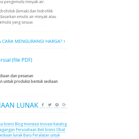
a pengemulsi minyak-air.
rofobik (lemak) dan hidrofilik
rdasarkan emulsi air-minyak atau
emulsi yang sesuai.
 CARA MENGURANGI HARGA?
al (file PDF)
ediaan dan pesanan
an untuk produksi bentuk sediaan
IAAN LUNAK
a bisnis
Blog
Investasi
Inovasi
Katalog
agangan
Perusahaan
Beli bisnis
Obat
ediaan lunak
Baru
Peralatan untuk