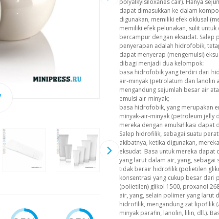
polyalkylsiloxanes cair). Hanya sejum
dapat dimasukkan ke dalam komposis
digunakan, memiliki efek oklusal (
memiliki efek pelunakan, sulit untuk
bercampur dengan eksudat. Salep p
penyerapan adalah hidrofobik, tetap
dapat menyerap (mengemulsi) eksu
dibagi menjadi dua kelompok:
basa hidrofobik yang terdiri dari h
air-minyak (petrolatum dan lanolin a
mengandung sejumlah besar air ata
emulsi air-minyak;
basa hidrofobik, yang merupakan emu
minyak-air-minyak (petroleum jelly 
mereka dengan emulsifikasi dapat d
Salep hidrofilik, sebagai suatu per
akibatnya, ketika digunakan, mere
eksudat. Basa untuk mereka dapat 
yang larut dalam air, yang, sebaga
tidak berair hidrofilik (polietilen glik
konsentrasi yang cukup besar dari p
(polietilen) glikol 1500, proxanol 26
air, yang, selain polimer yang larut 
hidrofilik, mengandung zat lipofilik 
minyak parafin, lanolin, lilin, dll.).