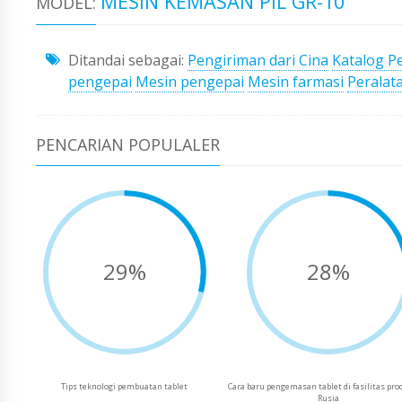
MESIN KEMASAN PIL GR-10
MODEL:
Ditandai sebagai:
Pengiriman dari Cina
Katalog P
pengepai
Mesin pengepai
Mesin farmasi
Peralat
PENCARIAN POPULALER
29%
28%
Tips teknologi pembuatan tablet
Cara baru pengemasan tablet di fasilitas pro
Rusia