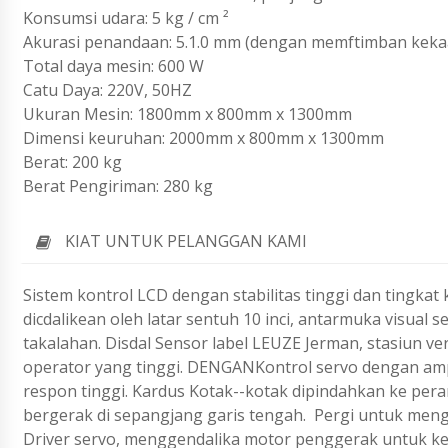
Konsumsi udara: 5 kg / cm ²
Akurasi penandaan: 5.1.0 mm (dengan memftimban keka
Total daya mesin: 600 W
Catu Daya: 220V, 50HZ
Ukuran Mesin: 1800mm x 800mm x 1300mm
Dimensi keuruhan: 2000mm x 800mm x 1300mm
Berat: 200 kg
Berat Pengiriman: 280 kg
KIAT UNTUK PELANGGAN KAMI
Sistem kontrol LCD dengan stabilitas tinggi dan tingka
dicdalikean oleh latar sentuh 10 inci, antarmuka visual
takalahan. Disdal
Sensor label LEUZE Jerman, stasiun ver
operator yang tinggi. DENGAN
Kontrol servo dengan amp
respon tinggi. Kardus
Kotak--kotak dipindahkan ke per
bergerak di sepangjang garis tengah.
Pergi untuk meng
Driver servo, menggendalika motor penggerak untuk keti