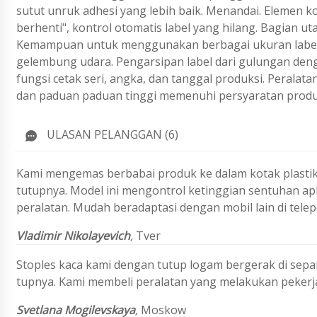
sutut unruk adhesi yang lebih baik.
Menandai.
Elemen kon
berhenti", kontrol otomatis label yang hilang. Bagian ut
Kemampuan untuk menggunakan berbagai ukuran label.
gelembung udara. Pengarsipan label dari gulungan deng
fungsi cetak seri, angka, dan tanggal produksi. Perala
dan paduan paduan tinggi memenuhi persyaratan prod
ULASAN PELANGGAN (6)
Kami mengemas berbabai produk ke dalam kotak plastik 
tutupnya. Model ini mengontrol ketinggian sentuhan a
peralatan. Mudah beradaptasi dengan mobil lain di telep
Vladimir Nikolayevich
,
Tver
Stoples kaca kami dengan tutup logam bergerak di sep
tupnya. Kami membeli peralatan yang melakukan pekerj
Svetlana Mogilevskaya
,
Moskow