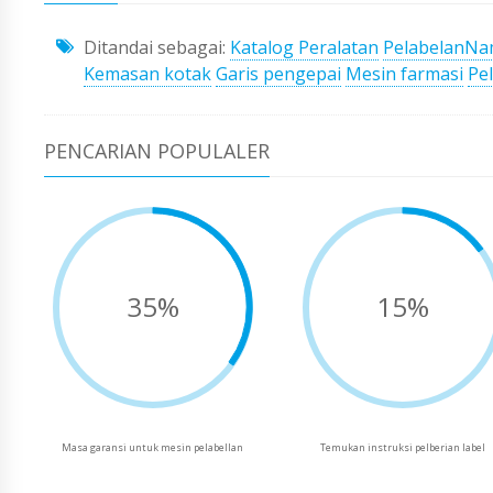
Ditandai sebagai:
Katalog Peralatan
PelabelanN
Kemasan kotak
Garis pengepai
Mesin farmasi
Pe
PENCARIAN POPULALER
35%
15%
Masa garansi untuk mesin pelabellan
Temukan instruksi pelberian label