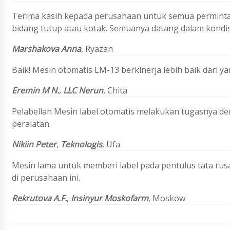
Terima kasih kepada perusahaan untuk semua permintaa
bidang tutup atau kotak. Semuanya datang dalam kondi
Marshakova Anna
,
Ryazan
Baik! Mesin otomatis LM-13 berkinerja lebih baik dari y
Eremin
M N.
,
LLC Nerun
,
Chita
Pelabellan Mesin label otomatis melakukan tugasnya de
peralatan.
Nikiin Peter
,
Teknologis
, Ufa
Mesin lama untuk memberi label pada pentulus tata ru
di perusahaan ini.
Rekrutova A.F.
,
Insinyur Moskofarm
, Moskow