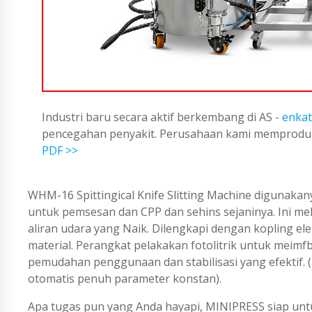
Industri baru secara aktif berkembang di AS -
enkat
pencegahan penyakit. Perusahaan kami memproduks
PDF >>
WHM-16 Spittingical Knife Slitting Machine digunakan
untuk pemsesan dan CPP dan sehins sejaninya. Ini m
aliran udara yang Naik. Dilengkapi dengan kopling e
material. Perangkat pelakakan fotolitrik untuk meimf
pemudahan penggunaan dan stabilisasi yang efektif. 
otomatis penuh parameter konstan).
Apa tugas pun yang Anda hayapi, MINIPRESS siap untu