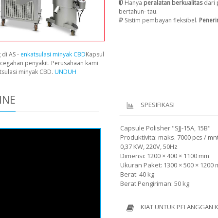
Hanya
peralatan berkualitas
dari 
bertahun- tau.
Sistim pembayan fleksibel.
Pener
 di AS -
enkatsulasi minyak CBD
Kapsul
cegahan penyakit. Perusahaan kami
tsulasi minyak CBD.
UNDUH
INE
SPESIFIKASI
Capsule Polisher "SJJ-15A, 15B"
Produktivita: maks. 7000 pcs / mn
0,37 KW, 220V, 50Hz
Dimensi: 1200 × 400 × 1100 mm
Ukuran Paket: 1300 × 500 × 1200
Berat: 40 kg
Berat Pengiriman: 50 kg
KIAT UNTUK PELANGGAN 