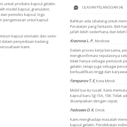
s untuk produksi kapsul gelatin.
ULASAN PELANGGAN (4)
lih model kapsul, granulator,
 dan pemoles kapsul, logo
dan pengemasan untul kapsul
Bahkan ada sibatang untuk meno
Peralatan yang fantastis. Beli h
jafah lebih sederhana dan lebih
mesin kapsul otomatis dan semi-
Krasnova L. P
,
Moskow
bat dalam penyediaan kadang
 perusahaan kami.
Dalam proses kerja bersama, pe
mengkonfirmasi reputasinya seba
tidak hanya sebagai pemasok pe
gelatin, tetapi juga sebagai pe
berkualifikasi tinggi dan karyawa
Ferepanov T. E
, Kota Minsk
Mobil tua itu rusak. Kami mem
kapsul baru SJJ-15A, 15B. Tidak a
disampaikan dengan cepat.
Fedoseev D. K
, Omsk
Kami menghadapi masalah mene
kapsul gelatin. Pendekatan indi