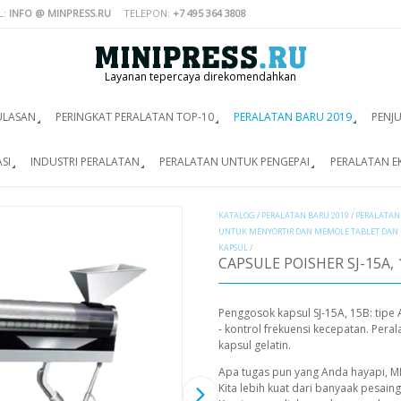
L:
INFO @ MINPRESS.RU
TELEPON:
+7 495 364 3808
Layanan tepercaya direkomendahkan
ULASAN
PERINGKAT PERALATAN TOP-10
PERALATAN BARU 2019
PENJ
SI
INDUSTRI PERALATAN
PERALATAN UNTUK PENGEPAI
PERALATAN E
KATALOG
/
PERALATAN BARU 2019
/
PERALATAN
UNTUK MENYORTIR DAN MEMOLE TABLET DAN
KAPSUL
/
CAPSULE POISHER SJ-15A, 
Penggosok kapsul SJ-15A, 15B: tipe A
- kontrol frekuensi kecepatan. Pera
kapsul gelatin.
Apa tugas pun yang Anda hayapi, M
Kita lebih kuat dari banyaak pesain