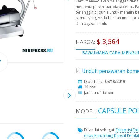
Kami menyediakan pelanggan deng
memenui pesan luar biasa cepat. P
terlanggih di dunia untuk memilih b
semua yang Anda buhkan untuk prod
Dan baykan lebih.
$ 3,564
HARGA:
BAGAIMANA CARA MENGU
Unduh penawaran komersi
Diperbarui:
08/10/2019
35 hari
Jaminan:
1 tahun
CAPSULE POI
MODEL:
Ditandai sebagai:
Enkapsisi
Enk
debu
Kanchilang Kapsul
Perala