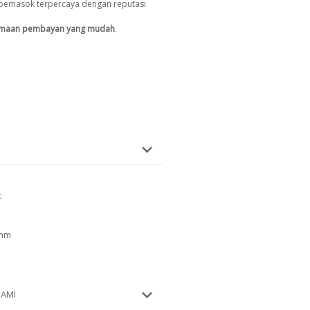
pemasok terpercaya dengan reputasi
imaan pembayan yang mudah
.
t
 mm
KAMI