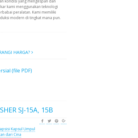
an kondisi yang mengespan dan
akar kami menggunakan teknologi
erbabai peralatan. Kami memiliki
uksi modern di tingkat mana pun.
RANGI HARGA?
al (file PDF)
SHER SJ-15A, 15B
apsisi
Kapsul
Umpul
tan dari Cina