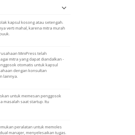
lak kapsul kosong atau setengah.
anya verti mahal, karena mitra murah
 buuk.
rusahaan MiniPress telah
gai mitra yang dapat diandalkan -
nggosok otomatis untuk kapsul
rusahaan dengan konsultan
n lainnya.
utuskan untuk memesan penggosok
da masalah saat startup. Itu
mukan peralatan untuk memoles
vidual manajer, menyelesaikan tugas.