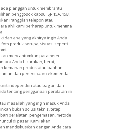
pada planggan untuk membrantu
ihan penggosok kapsul SJ- 15A, 15B.
kan Panggilan telepon atau
 Para ahli kami berharap untuk menima
a.
lki dan apa yang akhirya ingin Anda
 foto produk serupa, visuasi seperti
ami.
 akan mencantumkan parameter
 antara Anda bicarakan, berat,
dan kemanan produk atau bahhan.
mahaman dan penerimaan rekomendasi
unit independen atau bagian dari
 Anda tentang penggunaan peralatan ini
atau masallah yang ingin masuk Anda
nkan bukan solusi teknis, tetapi
nis bari peralatan, pengemasan, metode
 muncul di pasar. Kami akan
 dan mendiskusikan dengan Anda cara