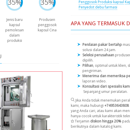
35%
35%
Penggosok
Produksi kapsul
Kap
Penyedot debu farmasi
Jenis baru
Produsen
APA YANG TERMASUK 
kapsul
penggosok
pemolesan
kapsul Cina
dalam
produksi
Penilaian pakar bertahp
masa
solusi dalam 24 jam.
Seleksi perusahaan
produse
U
dipilih.
Pilihan
, optimal untuk klien
pengiriman.
Menerima dan memeriksa pe
laporan video.
Konsultasi dari spesialis kam
Sepanjang umur peralatan.
Jika Anda tidak menemukan peral
kami, maka hubungi
+74953643808
yang Anda cari, atau kami akan men
hanya cocok untuk karakteristik tekni
Terjamin
diskon hingga 20%
pada
berikutnya dalam katalog kami.