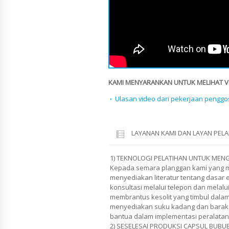
KAMI MENYARANKAN UNTUK MELIHAT VID
Ulasan video dari pekerjaan penggo
LAYANAN KAMI DAN LAYAN PE
1) TEKNOLOGI PELATIHAN UNTUK MENG
Kepada semara planggan kami yang m
menyediakan literatur tentang dasar 
konsultasi melalui telepon dan melalu
membrantus kesolit yang timbul dalam
menyediakan suku kadang dan barak 
bantua dalam implementasi peralatan
2) SESELESAI PRODUKSI CAPSUL BUB