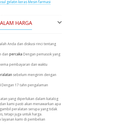
sul gelatin keras
Mesin farmasi
DALAM HARGA
lah Anda dan diskusi rinci tentang
n dan
percaka
Dengan pemasok yang
, skema pembayaran dan waktu
ralatan
sebelum mengirim dengan
i
Dengan 17 tahn pengalaman
atan yang diperlukan dalam katalog
dan kami pasti akan menawarkan apa
gambil peralatan serupa yang tidak
s, tetapi juga untuk harga.
 layanan kami di pembelian