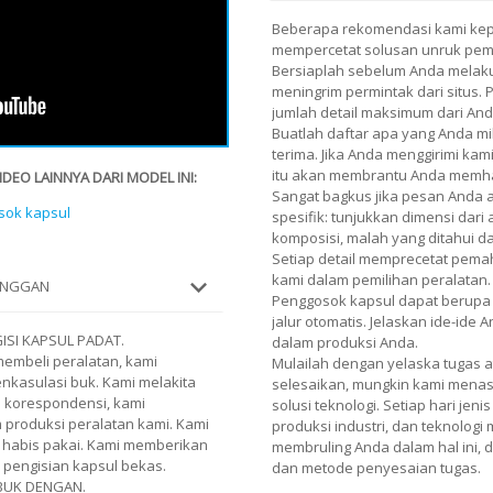
Beberapa rekomendasi kami ke
mempercetat solusan unruk pemil
Bersiaplah sebelum Anda melaku
meningrim permintak dari situs.
jumlah detail maksimum dari And
Buatlah daftar apa yang Anda mi
terima. Jika Anda menggirimi kami
itu akan membrantu Anda memh
EO LAINNYA DARI MODEL INI:
Sangat bagkus jika pesan Anda
sok kapsul
spesifik: tunjukkan dimensi dari
komposisi, malah yang ditahui 
Setiap detail memprecetat pe
kami dalam pemilihan peralatan.
LANGGAN
Penggosok kapsul dapat berupa 
jalur otomatis. Jelaskan ide-ide
ISI KAPSUL PADAT.
dalam produksi Anda.
embeli peralatan, kami
Mulailah dengan yelaska tugas 
enkasulasi buk. Kami melakita
selesaikan, mungkin kami menasi
i korespondensi, kami
solusi teknologi. Setiap hari je
 produksi peralatan kami. Kami
produksi industri, dan teknologi
habis pakai. Kami memberikan
membruling Anda dalam hal ini,
 pengisian kapsul bekas.
dan metode penyesaian tugas.
UBUK DENGAN.