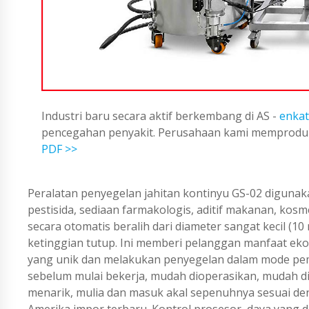
Industri baru secara aktif berkembang di AS -
enkat
pencegahan penyakit. Perusahaan kami memproduks
PDF >>
Peralatan penyegelan jahitan kontinyu GS-02 diguna
pestisida, sediaan farmakologis, aditif makanan, kos
secara otomatis beralih dari diameter sangat kecil (1
ketinggian tutup. Ini memberi pelanggan manfaat eko
yang unik dan melakukan penyegelan dalam mode pem
sebelum mulai bekerja, mudah dioperasikan, mudah dira
menarik, mulia dan masuk akal sepenuhnya sesuai d
Amerika impor terbaru. Kontrol prosesor, daya yang da