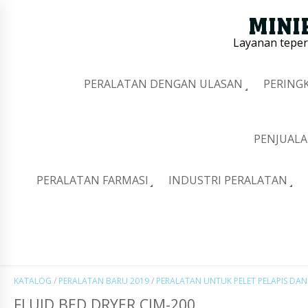
Layanan tepe
PERALATAN DENGAN ULASAN
PERING
PENJUALA
PERALATAN FARMASI
INDUSTRI PERALATAN
KATALOG
/
PERALATAN BARU 2019
/
PERALATAN UNTUK PELET PELAPIS DAN 
FLUID BED DRYER CJM-200