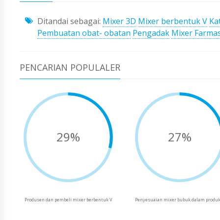
Ditandai sebagai:
Mixer 3D
Mixer berbentuk V
Ka
Pembuatan obat- obatan
Pengadak
Mixer Farmas
PENCARIAN POPULALER
29%
27%
Produsen dan pembeli mixer berbentuk V
Penyesuaian mixer bubuk dalam produk