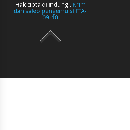
Hak cipta dilindungi.
Krim
dan salep pengemulsi ITA-
09-10