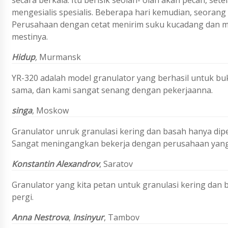
secara berkala. Itu berisik seolah- olah akan pecah, s
mengesialis spesialis. Beberapa hari kemudian, seoran
Perusahaan dengan cetat menirim suku kucadang dan me
mestinya.
Hidup
,
Murmansk
YR-320 adalah model granulator yang berhasil untuk bu
sama, dan kami sangat senang dengan pekerjaanna.
singa
, Moskow
Granulator unruk granulasi kering dan basah hanya dip
Sangat meningangkan bekerja dengan perusahaan yang
Konstantin Alexandrov
, Saratov
Granulator yang kita petan untuk granulasi kering dan b
pergi.
Anna Nestrova
,
Insinyur
, Tambov