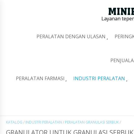
Layanan tepe
PERALATAN DENGAN ULASAN
PERING
PENJUALA
PERALATAN FARMASI
INDUSTRI PERALATAN
KATALOG
/
INDUSTRI PERALATAN
/
PERALATAN GRANULASI SERBUK
/
GRANULATOR UNTUK GRANULASI SERBUK 