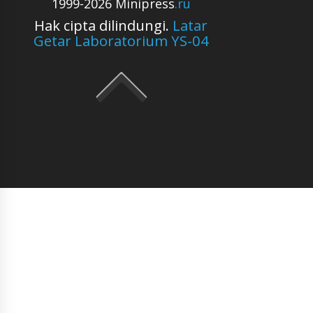
1999-2026 Minipress
.ru
Hak cipta dilindungi.
Latar
Getar Laboratorium YS-04