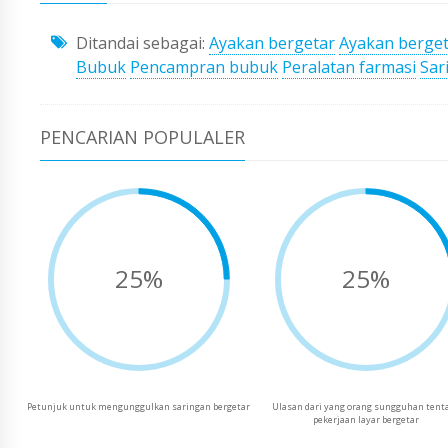
Ditandai sebagai:
Ayakan bergetar
Ayakan berge
Bubuk
Pencampran bubuk
Peralatan farmasi
Sar
PENCARIAN POPULALER
25%
25%
Petunjuk untuk mengunggulkan saringan bergetar
Ulasan dari yang orang sungguhan tent
pekerjaan layar bergetar