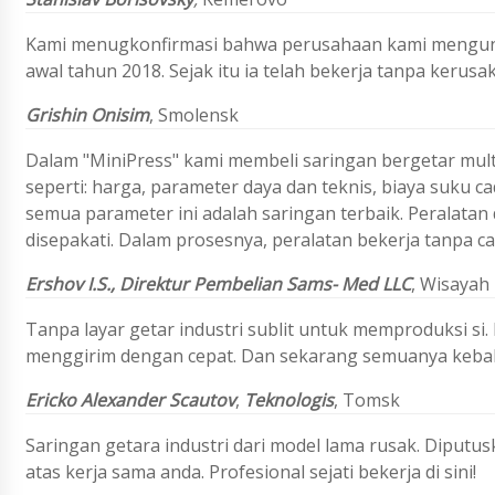
Kami menugkonfirmasi bahwa perusahaan kami mengungg
awal tahun 2018. Sejak itu ia telah bekerja tanpa kerusak
Grishin
Onisim
,
Smolensk
Dalam "MiniPress" kami membeli saringan bergetar mul
seperti: harga, parameter daya dan teknis, biaya suku c
semua parameter ini adalah saringan terbaik. Peralatan
disepakati. Dalam prosesnya, peralatan bekerja tanpa c
Ershov I.S.,
Direktur Pembelian
Sams- Med LLC
,
Wisayah
Tanpa layar getar industri sublit untuk memproduksi s
menggirim dengan cepat. Dan sekarang semuanya kebali
Ericko Alexander Scautov
,
Teknologis
, Tomsk
Saringan getara industri dari model lama rusak. Diputu
atas kerja sama anda. Profesional sejati bekerja di sini!