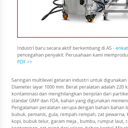
Industri baru secara aktif berkembang di AS -
enkat
pencegahan penyakit. Perusahaan kami memproduks
PDF >>
Saringan multilevel getaran industri untuk digunakan 
Diameter layar 1000 mm. Berat peralatan adalah 220 
kontaminasi dan menghilangkan benjolan dari parti
standar GMP dan FDA, bahan yang digunakan memenuhi
Pengalaman peralatan serupa dengan bahan-bahan ber
bubuk, pemanis, gula, rempah-rempah, zat pewarna, k
kopi, bubuk telur, garam meja , bumbu, rumput laut,
kontaminan, zat asing dari cairan, bahan kental. Mi