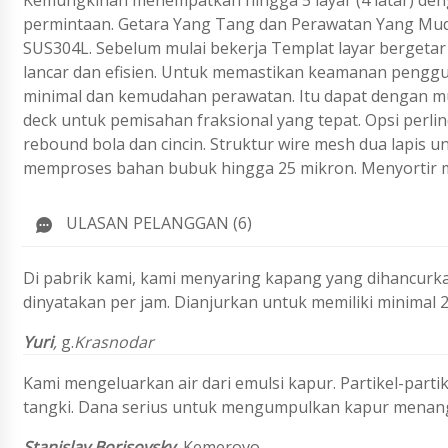
Kemungkinan menempatkan hingga 5 layar (4 latar) den
permintaan.
Getara Yang Tang dan Perawatan Yang Mudah
SUS304L. Sebelum mulai bekerja
Templat layar bergeta
lancar dan efisien.
Untuk memastikan keamanan pengguna,
minimal dan kemudahan perawatan. Itu dapat dengan mud
deck untuk pemisahan fraksional yang tepat. Opsi perli
rebound bola dan cincin. Struktur wire mesh dua lapis
memproses bahan bubuk hingga 25 mikron. Menyortir 
ULASAN PELANGGAN (6)
Di pabrik kami, kami menyaring kapang yang dihancurka
dinyatakan per jam. Dianjurkan untuk memiliki minimal 2
Yuri
,
g.
Krasnodar
Kami mengeluarkan air dari emulsi kapur. Partikel-partik
tangki. Dana serius untuk mengumpulkan kapur menang.
Stanislav Borisovsky
,
Kemerovo