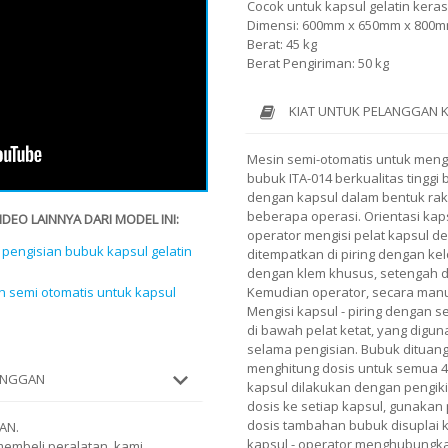
Cocok untuk kapsul gelatin keras
Dimensi: 600mm x 650mm x 800
Berat: 45 kg
Berat Pengiriman: 50 kg
KIAT UNTUK PELANGGAN 
Mesin semi-otomatis untuk mengi
bubuk ITA-014 berkualitas tinggi 
dengan kapsul dalam bentuk raki
beberapa operasi. Orientasi ka
EO LAINNYA DARI MODEL INI:
operator mengisi pelat kapsul de
pengisian bubuk kapsul gelatin
ditempatkan di piring dengan ke
dengan klem khusus, setengah dar
n semi otomatis untuk kapsul
Kemudian operator, secara manu
Mengisi kapsul - piring dengan 
di bawah pelat ketat, yang digu
selama pengisian. Bubuk dituang
menghitung dosis untuk semua 40
LANGGAN
kapsul dilakukan dengan pengikis
dosis ke setiap kapsul, gunaka
dosis tambahan bubuk disuplai k
AN.
kapsul - operator menghubungka
embeli peralatan, kami