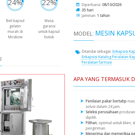
24%
22%
Diperbarui:
08/10/2026
35 hari
Jaminan:
1 tahun
Beli kapsul
Masa
gelatin
garansi
MESIN KAPSU
murah di
untuk kapsul
MODEL:
Moskow
butuk
Ditandai sebagai:
Enkapsisi
Kap
Enkapsisi
Katalog Peralatan
Kap
U
Peralatan farmasi
APA YANG TERMASUK 
Penilaian pakar bertahp
masa
solusi dalam 24 jam.
Seleksi perusahaan
produse
dipilih.
Pilihan
, optimal untuk klien
pengiriman.
Menerima dan memeriksa pe