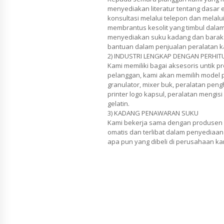
menyediakan literatur tentang dasar 
konsultasi melalui telepon dan melalu
membrantus kesolit yang timbul dalam
menyediakan suku kadang dan barak 
bantuan dalam penjualan peralatan k
2) INDUSTRI LENGKAP DENGAN PERHI
Kami memiliki bagai aksesoris untik p
pelanggan, kami akan memilih model p
granulator, mixer buk, peralatan peng
printer logo kapsul, peralatan meng
gelatin.
3) KADANG PENAWARAN SUKU
Kami bekerja sama dengan produsen 
omatis dan terlibat dalam penyediaan
apa pun yang dibeli di perusahaan ka