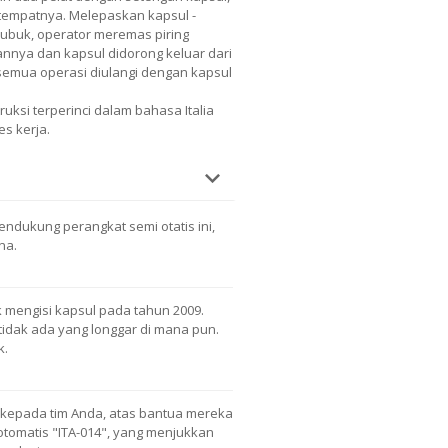
a tempatnya. Melepaskan kapsul -
bubuk, operator meremas piring
nnya dan kapsul didorong keluar dari
semua operasi diulangi dengan kapsul
ruksi terperinci dalam bahasa Italia
es kerja.
ndukung perangkat semi otatis ini,
na.
k mengisi kapsul pada tahun 2009.
tidak ada yang longgar di mana pun.
k.
kepada tim Anda, atas bantua mereka
otomatis "ITA-014", yang menjukkan