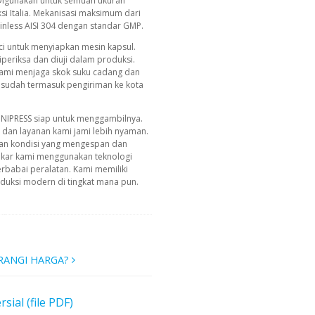
 Digunakan untuk semuan ukuran
ksi Italia. Mekanisasi maksimum dari
inless AISI 304 dengan standar GMP.
ci untuk menyiapkan mesin kapsul.
iperiksa dan diuji dalam produksi.
 Kami menjaga skok suku cadang dan
 sudah termasuk pengiriman ke kota
INIPRESS siap untuk menggambilnya.
g dan layanan kami jami lebih nyaman.
an kondisi yang mengespan dan
akar kami menggunakan teknologi
erbabai peralatan. Kami memiliki
uksi modern di tingkat mana pun.
RANGI HARGA?
al (file PDF)