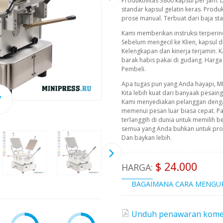
Produktivitas 3800 kapsul per jam.
standar kapsul gelatin keras. Produ
prose manual. Terbuat dari baja sta
Kami memberikan instruksi terperin
Sebelum mengecil ke Klien, kapsul d
Kelengkapan dan kinerja terjamin.
barak habis pakai di gudang. Harga
Pembeli.
Apa tugas pun yang Anda hayapi, M
Kita lebih kuat dari banyaak pesain
Kami menyediakan pelanggan deng
memenui pesan luar biasa cepat. P
terlanggih di dunia untuk memilih b
semua yang Anda buhkan untuk prod
Dan baykan lebih.
$ 24.000
HARGA:
BAGAIMANA CARA MENGU
Unduh penawaran komersi