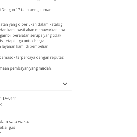
i
Dengan 17 tahn pengalaman
atan yang diperlukan dalam katalog
dan kami pasti akan menawarkan apa
gambil peralatan serupa yang tidak
s, tetapi juga untuk harga.
 layanan kami di pembelian
pemasok terpercaya dengan reputasi
imaan pembayan yang mudah
.
"ITA-014"
ik
dalam satu waktu
ekaligus
m