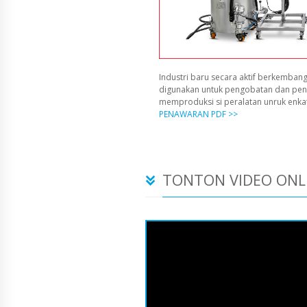
Industri baru secara aktif berkembang
digunakan untuk pengobatan dan pen
memproduksi si peralatan unruk enka
PENAWARAN PDF >>
TONTON VIDEO ONL