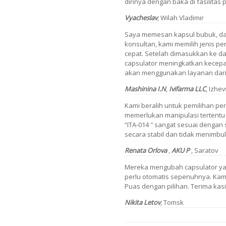
dirinya dengan baka di fasilitas 
Vyacheslav
,
Wilah Vladimir
Saya memesan kapsul bubuk, da
konsultan, kami memilih jenis pe
cepat. Setelah dimasukkan ke d
capsulator meningkatkan kecepat
akan menggunakan layanan dari 
Mashinina I.N
,
Ivifarma LLC
,
Izhev
Kami beralih untuk pemilihan pe
memerlukan manipulasi tertentu
“ITA-014 ″ sangat sesuai dengan s
secara stabil dan tidak menimb
Renata Orlova
,
AKU P
, Saratov
Mereka mengubah capsulator yan
perlu otomatis sepenuhnya. Kami
Puas dengan pilihan. Terima kasi
Nikita Letov
,
Tomsk