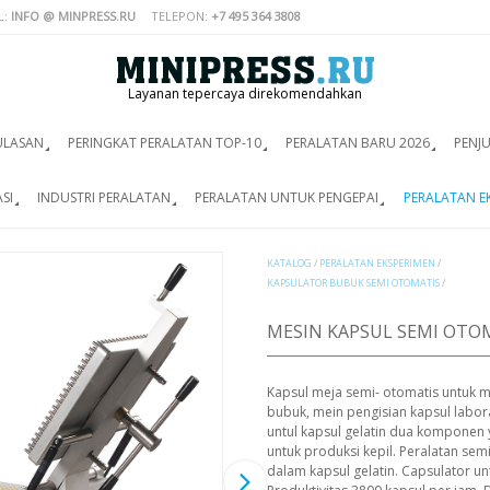
L:
INFO @ MINPRESS.RU
TELEPON:
+7 495 364 3808
Layanan tepercaya direkomendahkan
ULASAN
PERINGKAT PERALATAN TOP-10
PERALATAN BARU 2026
PENJ
SI
INDUSTRI PERALATAN
PERALATAN UNTUK PENGEPAI
PERALATAN E
KATALOG
/
PERALATAN EKSPERIMEN
/
KAPSULATOR BUBUK SEMI OTOMATIS
/
MESIN KAPSUL SEMI OTOM
Kapsul meja semi- otomatis untuk m
bubuk, mein pengisian kapsul labo
untul kapsul gelatin dua komponen 
untuk produksi kepil. Peralatan sem
dalam kapsul gelatin. Capsulator un