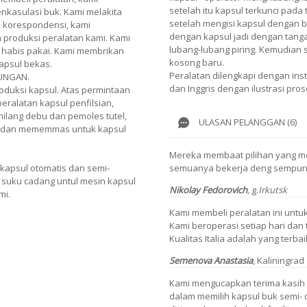
setelah itu kapsul terkunci pad
enkasulasi buk. Kami melakita
setelah mengisi kapsul dengan 
i korespondensi, kami
dengan kapsul jadi dengan tanga
 produksi peralatan kami. Kami
lubang-lubang piring. Kemudian 
habis pakai. Kami membrikan
kosong baru.
apsul bekas.
Peralatan dilengkapi dengan inst
TUNGAN.
dan Inggris dengan ilustrasi pros
roduksi kapsul. Atas permintaan
eralatan kapsul penfilsian,
hilang debu dan pemoles tutel,
ULASAN PELANGGAN (6)
isi dan mememmas untuk kapsul
Mereka membaat pilihan yang me
kapsul otomatis dan semi-
semuanya bekerja deng sempur
 suku cadang untul mesin kapsul
Nikolay Fedorovich
,
g.
Irkutsk
mi.
Kami membeli peralatan ini untu
Kami beroperasi setiap hari dan 
Kualitas Italia adalah yang terbai
Semenova Anastasia
, Kaliningrad
Kami mengucapkan terima kasih 
dalam memilih kapsul buk semi- 