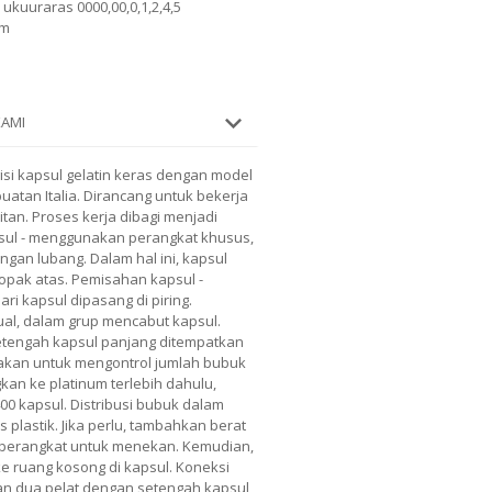
 ukuuraras 0000,00,0,1,2,4,5
mm
KAMI
si kapsul gelatin keras dengan model
buatan Italia. Dirancang untuk bekerja
tan. Proses kerja dibagi menjadi
psul - menggunakan perangkat khusus,
ngan lubang. Dalam hal ini, kapsul
lopak atas. Pemisahan kapsul -
i kapsul dipasang di piring.
al, dalam grup mencabut kapsul.
setengah kapsul panjang ditempatkan
nakan untuk mengontrol jumlah bubuk
kan ke platinum terlebih dahulu,
0 kapsul. Distribusi bubuk dalam
 plastik. Jika perlu, tambahkan berat
n perangkat untuk menekan. Kemudian,
e ruang kosong di kapsul. Koneksi
n dua pelat dengan setengah kapsul,