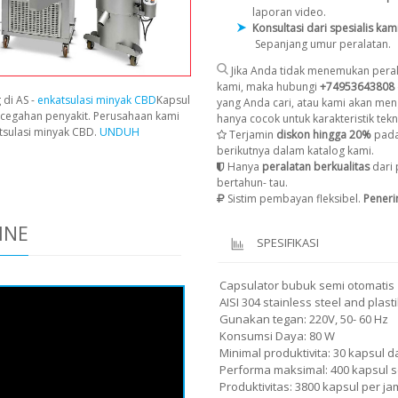
laporan video.
Konsultasi dari spesialis kam
Sepanjang umur peralatan.
Jika Anda tidak menemukan peral
kami, maka hubungi
+74953643808
 di AS -
enkatsulasi minyak CBD
Kapsul
yang Anda cari, atau kami akan men
cegahan penyakit. Perusahaan kami
hanya cocok untuk karakteristik tekni
tsulasi minyak CBD.
UNDUH
Terjamin
diskon hingga 20%
pada
berikutnya dalam katalog kami.
Hanya
peralatan berkualitas
dari 
bertahun- tau.
Sistim pembayan fleksibel.
Pener
INE
SPESIFIKASI
Capsulator bubuk semi otomatis 
AISI 304 stainless steel and plast
Gunakan tegan: 220V, 50- 60 Hz
Konsumsi Daya: 80 W
Minimal produktivita: 30 kapsul 
Performa maksimal: 400 kapsul s
Produktivitas: 3800 kapsul per ja