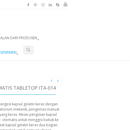
UALAN DARI PRODUSEN
KSPERIMEN
ATIS TABLETOP ITA-014
engesi kapsul gelatin keras dengan
ratorium mekanik, pengemas manual
yang keras. Mesin pengisian kapsul
i- otomatis untuk menggisi bubuk ke
tuk kapsul gelatin keras dua bagian.