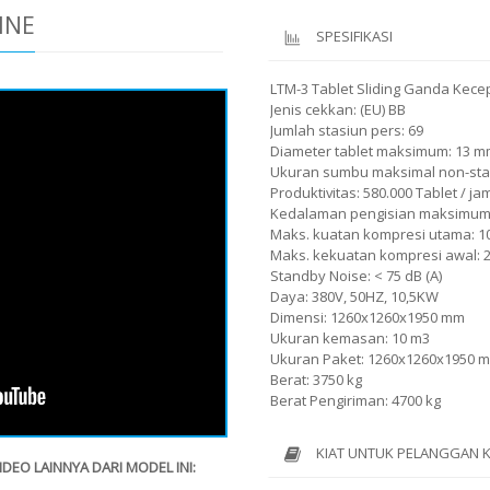
INE
SPESIFIKASI
LTM-3 Tablet Sliding Ganda Kece
Jenis cekkan: (EU) BB
Jumlah stasiun pers: 69
Diameter tablet maksimum: 13 
Ukuran sumbu maksimal non-st
Produktivitas: 580.000 Tablet / ja
Kedalaman pengisian maksimum
Maks. kuatan kompresi utama: 1
Maks. kekuatan kompresi awal: 
Standby Noise: < 75 dB (A)
Daya: 380V, 50HZ, 10,5KW
Dimensi: 1260x1260x1950 mm
Ukuran kemasan: 10 m3
Ukuran Paket: 1260x1260x1950 
Berat: 3750 kg
Berat Pengiriman: 4700 kg
KIAT UNTUK PELANGGAN 
EO LAINNYA DARI MODEL INI: