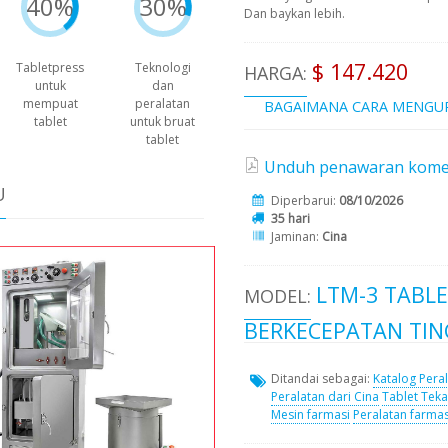
40%
30%
Dan baykan lebih.
$ 147.420
Tabletpress
Teknologi
HARGA:
untuk
dan
mempuat
peralatan
BAGAIMANA CARA MENGU
tablet
untuk bruat
tablet
Unduh penawaran komersi
U
Diperbarui:
08/10/2026
35 hari
Jaminan:
Cina
LTM-3 TABLE
MODEL:
BERKECEPATAN TIN
Ditandai sebagai:
Katalog Pera
Peralatan dari Cina
Tablet Teka
Mesin farmasi
Peralatan farmas