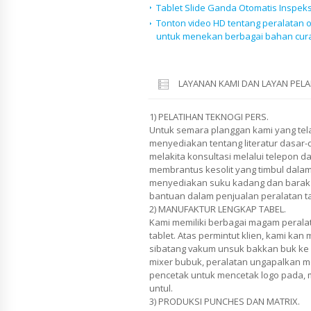
Tablet Slide Ganda Otomatis Inspek
Tonton video HD tentang peralatan o
untuk menekan berbagai bahan cura
LAYANAN KAMI DAN LAYAN PE
1) PELATIHAN TEKNOGI PERS.
Untuk semara planggan kami yang tel
menyediakan tentang literatur dasar-d
melakita konsultasi melalui telepon d
membrantus kesolit yang timbul dalam
menyediakan suku kadang dan barak 
bantuan dalam penjualan peralatan ta
2) MANUFAKTUR LENGKAP TABEL.
Kami memiliki berbagai magam peral
tablet. Atas permintut klien, kami kan
sibatang vakum unsuk bakkan buk ke 
mixer bubuk, peralatan ungapalkan me
pencetak untuk mencetak logo pada, 
untul.
3) PRODUKSI PUNCHES DAN MATRIX.