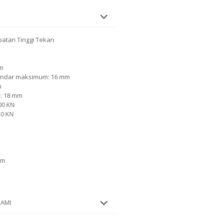
patan Tinggi Tekan
mm
andar maksimum: 16 mm
m
: 18 mm
00 KN
20 KN
mm
KAMI