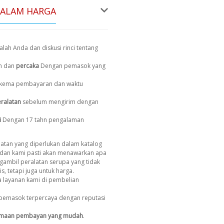
DALAM HARGA
lah Anda dan diskusi rinci tentang
n dan
percaka
Dengan pemasok yang
, skema pembayaran dan waktu
ralatan
sebelum mengirim dengan
i
Dengan 17 tahn pengalaman
atan yang diperlukan dalam katalog
dan kami pasti akan menawarkan apa
gambil peralatan serupa yang tidak
s, tetapi juga untuk harga.
 layanan kami di pembelian
pemasok terpercaya dengan reputasi
imaan pembayan yang mudah
.