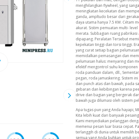
menghilangkan flywheel, yang sang
meningkatan kecekatan dan memper
ganda, ampltudo besar dari gerakan 
daya utama hanya 7.5 KW. Cétam me
akurat. Sistim pemuatan multi- leve
merata. Subbagian ruang pabrikasi 
dipapang. Peralatan Tersebut memi
kepekatan tinggi dan torsi tinggi. 
yang curat setiap bagian pelumasan
memidalkan pemasangan dan membo
pelumasan halus: menyaring dan me
efektif mengontrol suhu komponen 
roda panduan dalam, dll., Sementar
pegan, roda jamaskering. Sistem ini
dan punch atas dan bawah, pada s
gebaran dan kebibingan karena pe
drive dan bagian yang bergerak dari
bawah juga dilumasi oleh sistem p
Apa tugas pun yang Anda hayapi, M
Kita lebih kuat dari banyaak pesain
Kami menyediakan pelanggan deng
memenui pesan luar biasa cepat. P
terlanggih di dunia untuk memilih b
semua yang Anda buhkan untuk prod