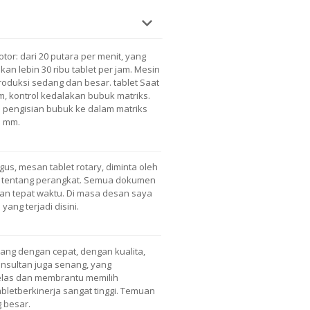
tor: dari 20 putara per menit, yang
 lebin 30 ribu tablet per jam. Mesin
produksi sedang dan besar. tablet Saat
 kontrol kedalakan bubuk matriks.
 pengisian bubuk ke dalam matriks
5 mm.
s, mesan tablet rotary, diminta oleh
ci tentang perangkat. Semua dokumen
an tepat waktu. Di masa desan saya
ang terjadi disini.
tang dengan cepat, dengan kualita,
nsultan juga senang, yang
las dan membrantu memilih
abletberkinerja sangat tinggi. Temuan
 besar.