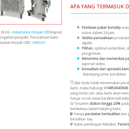
APA YANG TERMASUK 
Penilaian pakar bertahp
masa
 di AS -
enkatsulasi minyak CBD
Kapsul
solusi dalam 24 jam.
cegahan penyakit. Perusahaan kami
Seleksi perusahaan
produse
tsulasi minyak CBD.
UNDUH
dipilih.
Pilihan
, optimal untuk klien
pengiriman.
Menerima dan memeriksa pe
laporan video.
Konsultasi dari spesialis kam
Sepanjang umur peralatan.
Jika Anda tidak menemukan peral
kami, maka hubungi
+74953643808
yang Anda cari, atau kami akan men
hanya cocok untuk karakteristik tekni
Terjamin
diskon hingga 20%
pada
berikutnya dalam katalog kami.
Hanya
peralatan berkualitas
dari 
bertahun- tau.
Sistim pembayan fleksibel.
Pener