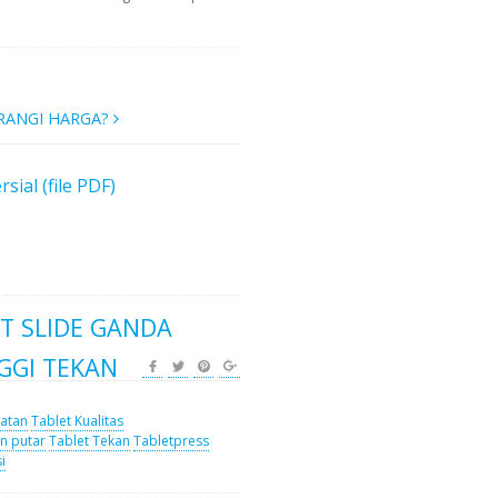
RANGI HARGA?
al (file PDF)
T SLIDE GANDA
GGI TEKAN
latan
Tablet Kualitas
n putar
Tablet Tekan
Tabletpress
i