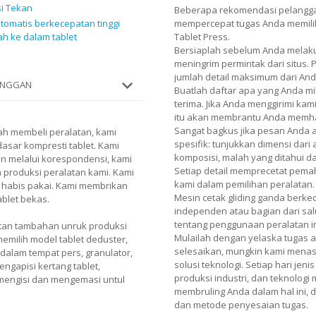
si Tekan
Beberapa rekomendasi pelangg
tomatis berkecepatan tinggi
mempercepat tugas Anda memilih 
h ke dalam tablet
Tablet Press.
Bersiaplah sebelum Anda melaku
meningrim permintak dari situs.
jumlah detail maksimum dari And
LANGGAN
Buatlah daftar apa yang Anda mi
terima. Jika Anda menggirimi kami
itu akan membrantu Anda memh
Sangat bagkus jika pesan Anda
ah membeli peralatan, kami
spesifik: tunjukkan dimensi dari
asar kompresti tablet. Kami
komposisi, malah yang ditahui 
an melalui korespondensi, kami
Setiap detail memprecetat pe
 produksi peralatan kami. Kami
kami dalam pemilihan peralatan.
habis pakai. Kami membrikan
Mesin cetak gliding ganda berkec
blet bekas.
independen atau bagian dari sal
tentang penggunaan peralatan i
atan tambahan unruk produksi
Mulailah dengan yelaska tugas 
 memilih model tablet deduster,
selesaikan, mungkin kami menasi
dalam tempat pers, granulator,
solusi teknologi. Setiap hari je
ngapisi kertang tablet,
produksi industri, dan teknologi
mengisi dan mengemasi untul
membruling Anda dalam hal ini,
dan metode penyesaian tugas.