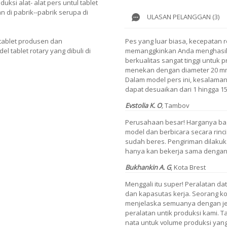
ksi alat- alat pers untul tablet
n di pabrik--pabrik serupa di
ULASAN PELANGGAN (3)
ablet produsen dan
Pes yang luar biasa, kecepatan ro
 tablet rotary yang dibuli di
memanggkinkan Anda menghasilkan
berkualitas sangat tinggi untuk 
menekan dengan diameter 20 mm,
Dalam model pers ini, kesalaman
dapat desuaikan dari 1 hingga 1
Evstolia K. O
,
Tambov
Perusahaan besar! Harganya bagu
model dan berbicara secara rin
sudah beres. Pengiriman dilakuk
hanya kan bekerja sama dengan y
Bukhankin A. G
, Kota Brest
Menggali itu super! Peralatan da
dan kapasutas kerja. Seorang ko
menjelaska semuanya dengan je
peralatan untik produksi kami. T
nata untuk volume produksi yang