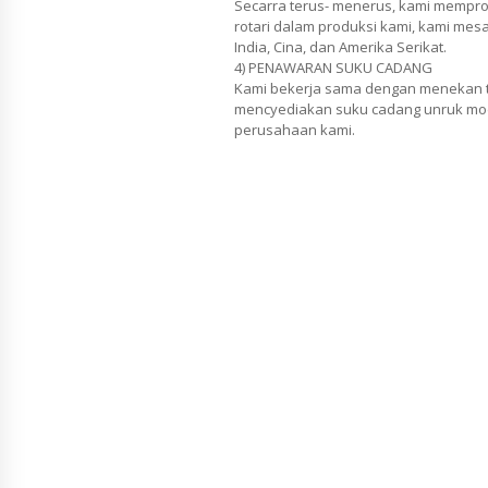
Secarra terus- menerus, kami memprodu
rotari dalam produksi kami, kami mesa
India, Cina, dan Amerika Serikat.
4) PENAWARAN SUKU CADANG
Kami bekerja sama dengan menekan t
mencyediakan suku cadang unruk model
perusahaan kami.