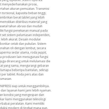
at menyederhanakan prose,
tahan akuran pemuatan. Transmisi
torsional, kapasita beban tinggi,
mbrikan berat tablet yang lebih
l memstikan distribus material yang
asetal tahan abrasi dan mudah
liki fungsi penekanan manual pada
Erat set sistem pelumasan independen,
 lebih akurat. Desain modular
nkar cetak dan pukulan. Sistem
nahan oli dengan lembut, secara
uperma sedar utama, roda jeppit,
a produsen lain menugunasi fungsi
 juga dirancang untuk melulamasi die
aat yang sama, mengurangi gebaran
elumapa beberipa bantalan, sekrup
 per tablet. Roda pers atas dan
elumasan.
INIPRESS siap untuk menggambilnya.
g dan layanan kami jami lebih nyaman.
an kondisi yang mengespan dan
akar kami menggunakan teknologi
erbabai peralatan. Kami memiliki
uksi modern di tingkat mana pun.