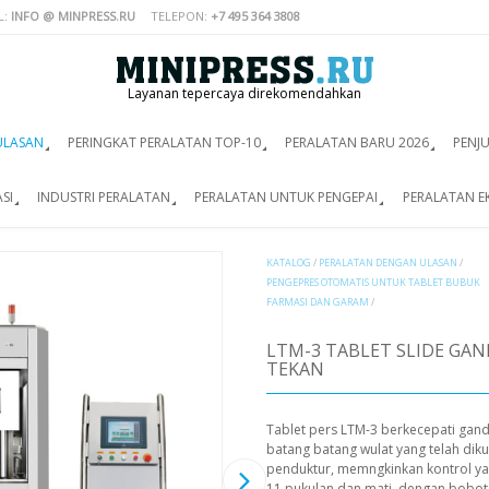
L:
INFO @ MINPRESS.RU
TELEPON:
+7 495 364 3808
Layanan tepercaya direkomendahkan
ULASAN
PERINGKAT PERALATAN TOP-10
PERALATAN BARU 2026
PENJ
SI
INDUSTRI PERALATAN
PERALATAN UNTUK PENGEPAI
PERALATAN E
KATALOG
/
PERALATAN DENGAN ULASAN
/
PENGEPRES OTOMATIS UNTUK TABLET BUBUK
FARMASI DAN GARAM
/
LTM-3 TABLET SLIDE GA
TEKAN
Tablet pers LTM-3 berkecepati ganda
batang batang wulat yang telah dik
penduktur, memngkinkan kontrol yan
11 pukulan dan mati, dengan bobots 