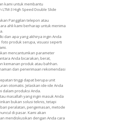
an kami untuk membantu
LTM-3 High Speed ​​Double Slide
kan Panggilan telepon atau
 Para ahli kami berharap untuk menima
a.
lki dan apa yang akhirya ingin Anda
 foto produk serupa, visuasi seperti
ami.
 akan mencantumkan parameter
 antara Anda bicarakan, berat,
dan kemanan produk atau bahhan.
mahaman dan penerimaan rekomendasi
epatan tinggi dapat berupa unit
uran otomatis. Jelaskan ide-ide Anda
ni dalam produksi Anda.
atau masallah yang ingin masuk Anda
nkan bukan solusi teknis, tetapi
nis bari peralatan, pengemasan, metode
 muncul di pasar. Kami akan
 dan mendiskusikan dengan Anda cara