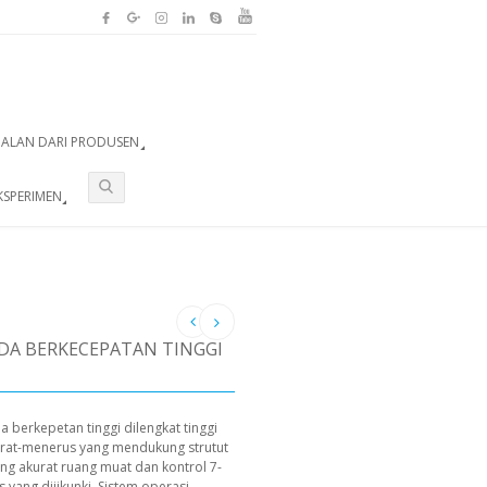
UALAN DARI PRODUSEN
KSPERIMEN
NDA BERKECEPATAN TINGGI
 berkepetan tinggi dilengkat tinggi
urat-menerus yang mendukung strutut
g akurat ruang muat dan kontrol 7-
yang dijikunki. Sistem operasi