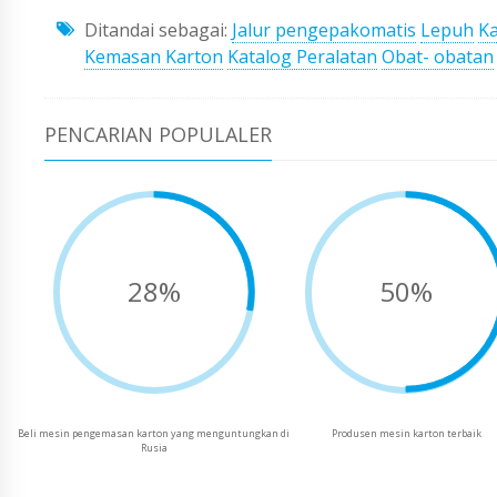
Ditandai sebagai:
Jalur pengepakomatis
Lepuh
Ka
Kemasan Karton
Katalog Peralatan
Obat- obatan
PENCARIAN POPULALER
28%
50%
Beli mesin pengemasan karton yang menguntungkan di
Produsen mesin karton terbaik
Rusia