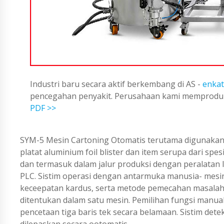
Industri baru secara aktif berkembang di AS -
enkat
pencegahan penyakit. Perusahaan kami memproduks
PDF >>
SYM-5 Mesin Cartoning Otomatis terutama digunakana
platat aluminium foil blister dan item serupa dari spe
dan termasuk dalam jalur produksi dengan peralatan la
PLC. Sistim operasi dengan antarmuka manusia- mes
keceepatan kardus, serta metode pemecahan masalah.
ditentukan dalam satu mesin. Pemilihan fungsi manual 
pencetaan tiga baris tek secara belamaan. Sistim de
dilepaskan secara ootomatis.