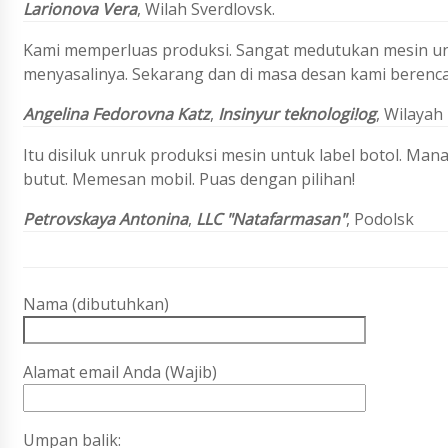
Larionova Vera
,
Wilah Sverdlovsk.
Kami memperluas produksi. Sangat medutukan mesin untu
menyasalinya. Sekarang dan di masa desan kami berenc
Angelina Fedorovna Katz
,
Insinyur teknologi!
og
, Wilayah
Itu disiluk unruk produksi mesin untuk label botol. M
butut. Memesan mobil. Puas dengan pilihan!
Petrovskaya Antonina
,
LLC "Natafarmasan"
, Podolsk
Nama (dibutuhkan)
Alamat email Anda (Wajib)
Umpan balik: