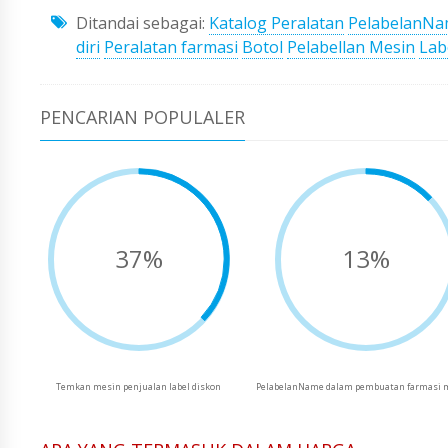
Ditandai sebagai:
Katalog Peralatan
PelabelanN
diri
Peralatan farmasi
Botol
Pelabellan Mesin
Lab
PENCARIAN POPULALER
37%
13%
Temkan mesin penjualan label diskon
PelabelanName dalam pembuatan farmasi 