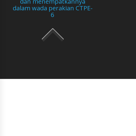
dan menempatkannya
dalam wada perakian CTPE-
6