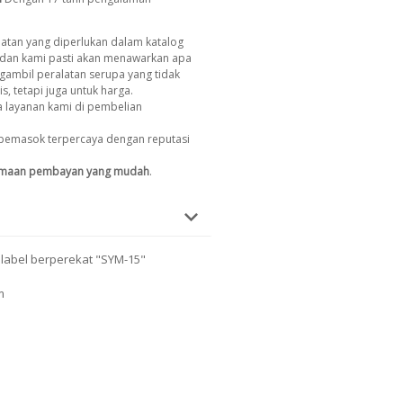
atan yang diperlukan dalam katalog
dan kami pasti akan menawarkan apa
gambil peralatan serupa yang tidak
s, tetapi juga untuk harga.
 layanan kami di pembelian
pemasok terpercaya dengan reputasi
imaan pembayan yang mudah
.
 label berperekat "SYM-15"
m