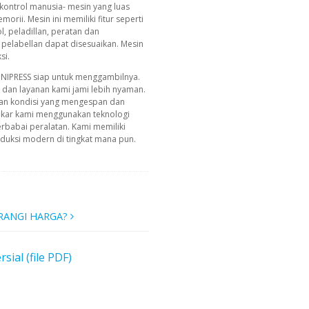
ontrol manusia- mesin yang luas
morii. Mesin ini memiliki fitur seperti
 peladillan, peratan dan
t pelabellan dapat disesuaikan. Mesin
si.
INIPRESS siap untuk menggambilnya.
g dan layanan kami jami lebih nyaman.
an kondisi yang mengespan dan
akar kami menggunakan teknologi
erbabai peralatan. Kami memiliki
uksi modern di tingkat mana pun.
RANGI HARGA?
al (file PDF)