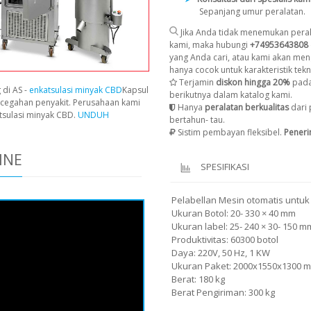
Sepanjang umur peralatan.
Jika Anda tidak menemukan peral
kami, maka hubungi
+74953643808
yang Anda cari, atau kami akan men
hanya cocok untuk karakteristik tekni
Terjamin
diskon hingga 20%
pada
 di AS -
enkatsulasi minyak CBD
Kapsul
berikutnya dalam katalog kami.
cegahan penyakit. Perusahaan kami
Hanya
peralatan berkualitas
dari 
tsulasi minyak CBD.
UNDUH
bertahun- tau.
Sistim pembayan fleksibel.
Pener
INE
SPESIFIKASI
Pelabellan Mesin otomatis untuk
Ukuran Botol: 20- 330 × 40 mm
Ukuran label: 25- 240 × 30- 150 m
Produktivitas: 60300 botol
Daya: 220V, 50 Hz, 1 KW
Ukuran Paket: 2000x1550x1300 m
Berat: 180 kg
Berat Pengiriman: 300 kg