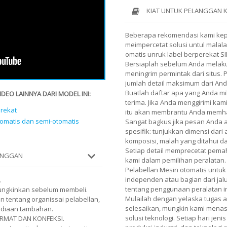
KIAT UNTUK PELANGGAN 
Beberapa rekomendasi kami ke
meimpercetat solusi untul malal
omatis unruk label berperekat SI
Bersiaplah sebelum Anda melaku
meningrim permintak dari situs.
jumlah detail maksimum dari And
Buatlah daftar apa yang Anda mi
EO LAINNYA DARI MODEL INI:
terima. Jika Anda menggirimi kami
erekat
itu akan membrantu Anda memh
tomatis dan semi-otomatis
Sangat bagkus jika pesan Anda
spesifik: tunjukkan dimensi dari
komposisi, malah yang ditahui 
Setiap detail memprecetat pe
LANGGAN
kami dalam pemilihan peralatan.
Pelabellan Mesin otomatis untuk
independen atau bagian dari jalu
.
tentang penggunaan peralatan i
mungkinkan sebelum membeli.
Mulailah dengan yelaska tugas 
 tentang organissai pelabellan,
selesaikan, mungkin kami menasi
ediaan tambahan.
solusi teknologi. Setiap hari je
RMAT DAN KONFEKSI.