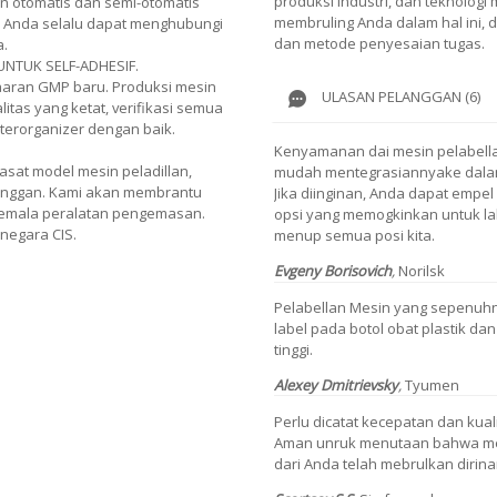
produksi industri, dan teknologi
an otomatis dan semi-otomatis
membruling Anda dalam hal ini,
. Anda selalu dapat menghubungi
dan metode penyesaian tugas.
a.
UNTUK SELF-ADHESIF.
aran GMP baru. Produksi mesin
ULASAN PELANGGAN (6)
litas yang ketat, verifikasi semua
 terorganizer dengan baik.
Kenyamanan dai mesin pelabella
sat model mesin peladillan,
mudah mentegrasiannyake dalam
anggan. Kami akan membrantu
Jika diinginan, Anda dapat empel d
emala peralatan pengemasan.
opsi yang memogkinkan untuk la
 negara CIS.
menup semua posi kita.
Evgeny Borisovich
,
Norilsk
Pelabellan Mesin yang sepenuh
label pada botol obat plastik dan
tinggi.
Alexey Dmitrievsky
,
Tyumen
Perlu dicatat kecepatan dan kua
Aman unruk menutaan bahwa mesi
dari Anda telah mebrulkan dirin