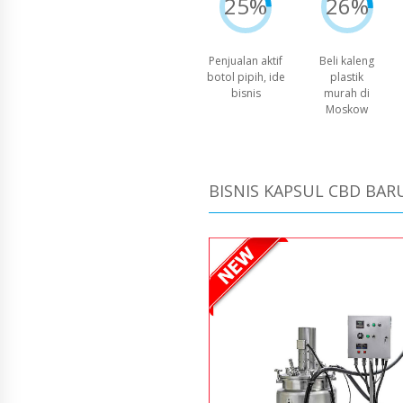
25%
26%
Penjualan aktif
Beli kaleng
botol pipih, ide
plastik
bisnis
murah di
Moskow
BISNIS KAPSUL CBD BAR