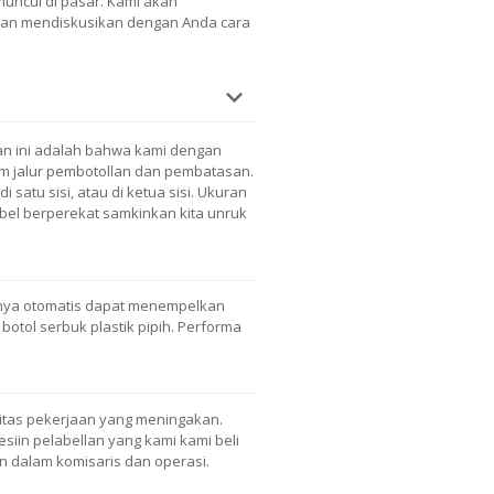
 muncul di pasar. Kami akan
 dan mendiskusikan dengan Anda cara
n ini adalah bahwa kami dengan
 jalur pembotollan dan pembatasan.
i satu sisi, atau di ketua sisi. Ukuran
bel berperekat samkinkan kita unruk
nya otomatis dapat menempelkan
 botol serbuk plastik pipih. Performa
litas pekerjaan yang meningakan.
in pelabellan yang kami kami beli
an dalam komisaris dan operasi.