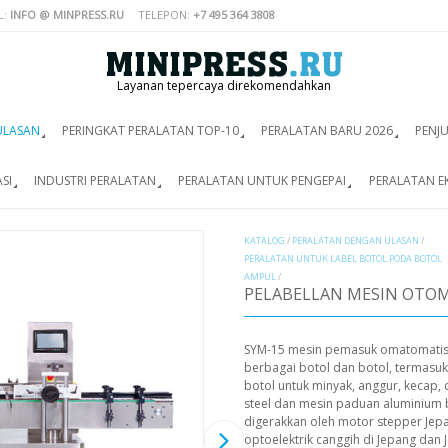
L:
INFO @ MINPRESS.RU
TELEPON:
+7 495 364 3808
Layanan tepercaya direkomendahkan
ULASAN
PERINGKAT PERALATAN TOP-10
PERALATAN BARU 2026
PENJ
SI
INDUSTRI PERALATAN
PERALATAN UNTUK PENGEPAI
PERALATAN E
KATALOG
/
PERALATAN DENGAN ULASAN
/
PERALATAN UNTUK LABEL BOTOL PODA BOTOL
AMPUL
/
PELABELLAN MESIN OTOM
SYM-15 mesin pemasuk omatomatis u
berbagai botol dan botol, termasuk
botol untuk minyak, anggur, kecap, dl
steel dan mesin paduan aluminium be
digerakkan oleh motor stepper Jepa
optoelektrik canggih di Jepang dan