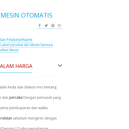
 MESIN OTOMATIS
tlan
PelabelanName
Label perekat diri
Mesin farmasi
ellan Mesin
DALAM HARGA
lah Anda dan diskusi rinci tentang
n dan
percaka
Dengan pemasok yang
, skema pembayaran dan waktu
ralatan
sebelum mengirim dengan
i
Dengan 17 tahn pengalaman