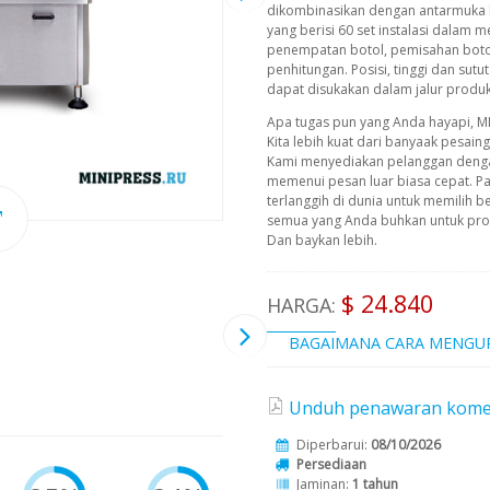
dikombinasikan dengan antarmuka k
yang berisi 60 set instalasi dalam me
penempatan botol, pemisahan botol,
penhitungan. Posisi, tinggi dan sutu
dapat disukakan dalam jalur produk
Apa tugas pun yang Anda hayapi, M
Kita lebih kuat dari banyaak pesain
Kami menyediakan pelanggan deng
memenui pesan luar biasa cepat. P
terlanggih di dunia untuk memilih b
semua yang Anda buhkan untuk prod
Dan baykan lebih.
$ 24.840
HARGA:
BAGAIMANA CARA MENGU
Unduh penawaran komersi
Diperbarui:
08/10/2026
Persediaan
Jaminan:
1 tahun