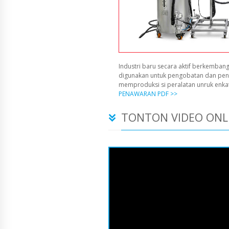
Industri baru secara aktif berkembang
digunakan untuk pengobatan dan pen
memproduksi si peralatan unruk enka
PENAWARAN PDF >>
TONTON VIDEO ONL