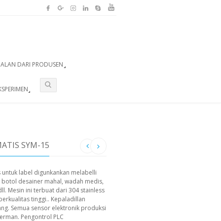
UALAN DARI PRODUSEN
KSPERIMEN
ATIS SYM-15
ntuk label digunkankan melabelli
 botol desainer mahal, wadah medis,
l. Mesin ini terbuat dari 304 stainless
rkualitas tinggi.. Kepaladillan
ng. Semua sensor elektronik produksi
 Jerman. Pengontrol PLC