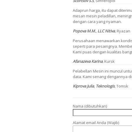
Scortsov
S.S
,
Simferopol
Adaprun harga, itu dapat diterima
mesan mesin peladillan, mening
dengan cara yang nyaman.
Popova
M.M.
,
LLC Nitiva
,
Ryazan
Perusahaan menawarkan kondisi
seperti para pesaingnya. Membel
Kami puas dengan kualitas bangu
Afanazeva Karina
,
Kursk
Pelabellan Mesin ini muncul unt
data. Kami senang dengannya di 
Kiprova Julia
,
Teknologis
, Tomsk
Nama (dibutuhkan)
Alamat email Anda (Wajib)