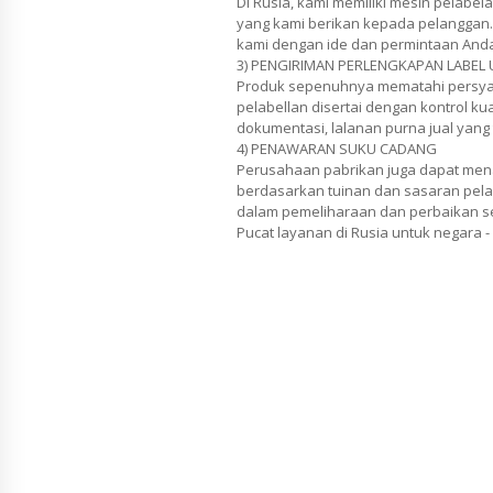
Di Rusia, kami memiliki mesin pelabel
yang kami berikan kepada pelanggan
kami dengan ide dan permintaan And
3) PENGIRIMAN PERLENGKAPAN LABEL 
Produk sepenuhnya mematahi persya
pelabellan disertai dengan kontrol kua
dokumentasi, lalanan purna jual yang
4) PENAWARAN SUKU CADANG
Perusahaan pabrikan juga dapat mena
berdasarkan tuinan dan sasaran pel
dalam pemeliharaan dan perbaikan s
Pucat layanan di Rusia untuk negara -