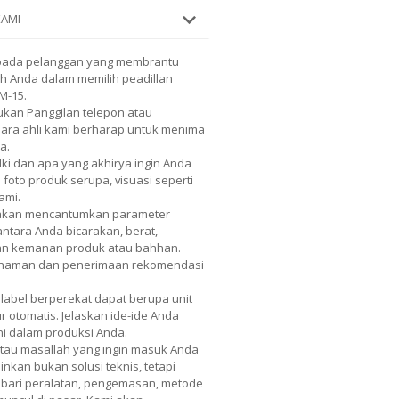
KAMI
pada pelanggan yang membrantu
ah Anda dalam memilih peadillan
M-15.
kan Panggilan telepon atau
 Para ahli kami berharap untuk menima
a.
lki dan apa yang akhirya ingin Anda
 foto produk serupa, visuasi seperti
ami.
 akan mencantumkan parameter
 antara Anda bicarakan, berat,
dan kemanan produk atau bahhan.
mahaman dan penerimaan rekomendasi
 label berperekat dapat berupa unit
r otomatis. Jelaskan ide-ide Anda
ni dalam produksi Anda.
atau masallah yang ingin masuk Anda
nkan bukan solusi teknis, tetapi
nis bari peralatan, pengemasan, metode