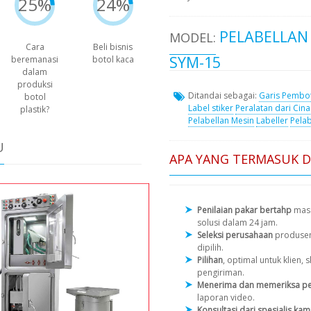
25%
24%
PELABELLAN
MODEL:
Cara
Beli bisnis
SYM-15
beremanasi
botol kaca
dalam
produksi
Ditandai sebagai:
Garis Pembo
botol
Label stiker
Peralatan dari Cina
plastik?
Pelabellan Mesin
Labeller
Pelab
U
APA YANG TERMASUK 
Penilaian pakar bertahp
masa
solusi dalam 24 jam.
Seleksi perusahaan
produse
dipilih.
Pilihan
, optimal untuk klien
pengiriman.
Menerima dan memeriksa pe
laporan video.
Konsultasi dari spesialis kam