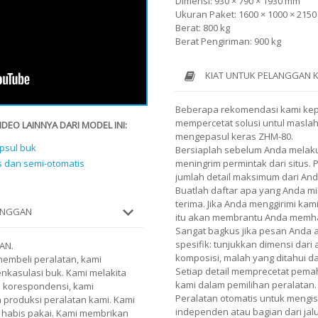
Dimensi: 930 × 790 × 1930 mm
Ukuran Paket: 1600 × 1000 × 215
Berat: 800 kg
Berat Pengiriman: 900 kg
KIAT UNTUK PELANGGAN 
Beberapa rekomendasi kami ke
mempercetat solusi untul masla
EO LAINNYA DARI MODEL INI:
mengepasul keras ZHM-80.
psul buk
Bersiaplah sebelum Anda melaku
s dan semi-otomatis
meningrim permintak dari situs.
jumlah detail maksimum dari And
Buatlah daftar apa yang Anda mi
terima. Jika Anda menggirimi kami
LANGGAN
itu akan membrantu Anda memh
Sangat bagkus jika pesan Anda
spesifik: tunjukkan dimensi dari
AN.
komposisi, malah yang ditahui 
embeli peralatan, kami
Setiap detail memprecetat pe
enkasulasi buk. Kami melakita
kami dalam pemilihan peralatan.
i korespondensi, kami
Peralatan otomatis untuk mengis
 produksi peralatan kami. Kami
independen atau bagian dari jalu
habis pakai. Kami membrikan