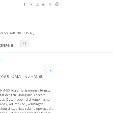
UALAN DARI PRODUSEN
KSPERIMEN
IN
APSUL OMATIS ZHM-80
ZHM-80 adalah jenis mesin intermiten
tar dengan lubang untuk secara
buk. Desain optimal dikombinasikan
pak, volume kecil, kebisingan
fungsi, stabilitas selama operasi, dll.