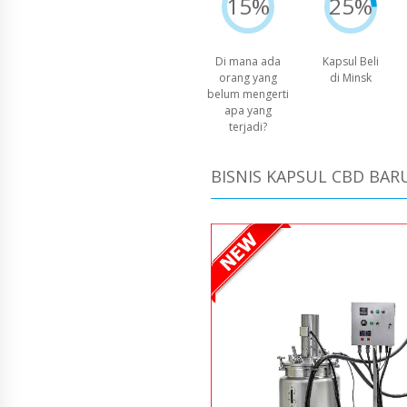
15%
25%
Di mana ada
Kapsul Beli
orang yang
di Minsk
belum mengerti
apa yang
terjadi?
BISNIS KAPSUL CBD BAR