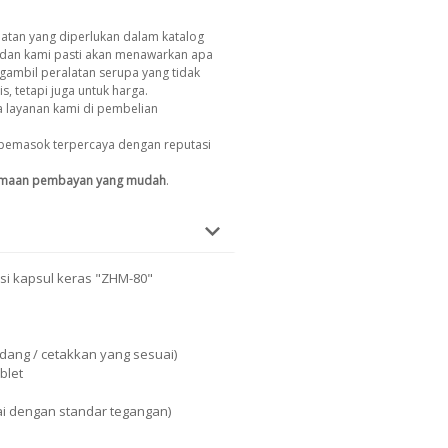
atan yang diperlukan dalam katalog
dan kami pasti akan menawarkan apa
gambil peralatan serupa yang tidak
s, tetapi juga untuk harga.
 layanan kami di pembelian
pemasok terpercaya dengan reputasi
imaan pembayan yang mudah
.
si kapsul keras "ZHM-80"
dang / cetakkan yang sesuai)
blet
ai dengan standar tegangan)