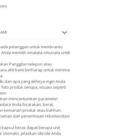
0 mm
KAMI
pada pelanggan untuk membrantu
h Anda memilih omatata omunata untik
kan Panggilan telepon atau
 Para ahli kami berharap untuk menima
a.
lki dan apa yang akhirya ingin Anda
 foto produk serupa, visuasi seperti
ami.
 akan mencantumkan parameter
 antara Anda bicarakan, berat,
dan kemanan produk atau bahhan.
mahaman dan penerimaan rekomendasi
i kapsul keras dapat berupa unit
r otomatis. Jelaskan ide-ide Anda