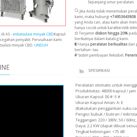
Sepanjang umur peralatan.
Jika Anda tidak menemukan peral
kami, maka hubungi
+74953643808
yang Anda cari, atau kami akan men
hanya cocok untuk karakteristik tekni
Terjamin
diskon hingga 20%
pada
 di AS -
enkatsulasi minyak CBD
Kapsul
berikutnya dalam katalog kami.
cegahan penyakit. Perusahaan kami
Hanya
peralatan berkualitas
dari 
tsulasi minyak CBD.
UNDUH
bertahun- tau.
Sistim pembayan fleksibel.
Pener
INE
SPESIFIKASI
Peralatan otomatis untuk menggi
Produktivitas: 48000 kapsul / jam
Ukuran Kapsul: 00 # -5 #
Ukuran Kapsul Aman: A- E
(Bakutukan penggantian suku ca
Pengisi: bubuk / butiran / mikrota
Teggangan: 220 / 380V, 50 / 60Hz,
Daya: 2.2 KW (dapat dibuat sesu
Tingkat kebisingan: <75 dB