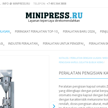
L:
INFO @ MINPRESS.RU
TELEPON:
+7 495 364 3808
Layanan tepercaya direkomendahkan
ULASAN
PERINGKAT PERALATAN TOP-10
PERALATAN BARU 2026
PENJ
SI
INDUSTRI PERALATAN
PERALATAN UNTUK PENGEPAI
PERALATAN E
KATALOG
/
PERALATAN DENGAN ULASAN
/
MES
PENGISIAN KAPSUL GELATIN BUBUK KERAS
/
PERALATAN PENGISIAN K
Peralatan pengisian kapsul omatis 
yang dilengkapi dengan pelat berpu
otomatis mengisi kapsul dengan bu
dengan karakteristik mekanisme kom
rendah, dosis pengisian akurat, multi