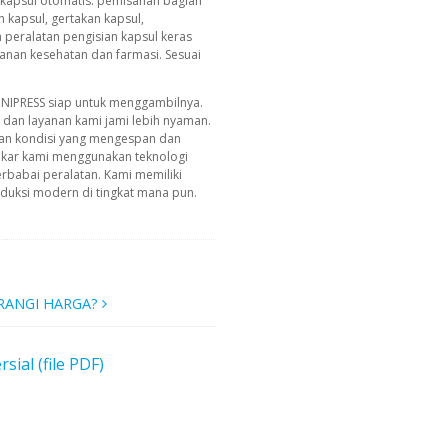
n kapsul otomatis: pemisahan bagian
 kapsul, gertakan kapsul,
h peralatan pengisian kapsul keras
kanan kesehatan dan farmasi. Sesuai
INIPRESS siap untuk menggambilnya.
g dan layanan kami jami lebih nyaman.
an kondisi yang mengespan dan
akar kami menggunakan teknologi
erbabai peralatan. Kami memiliki
uksi modern di tingkat mana pun.
RANGI HARGA?
al (file PDF)