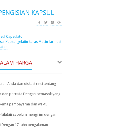
PENGISIAN KAPSUL
sul
Capsulator
sul
Kapsul gelatin keras
Mesin farmasi
latan
DALAM HARGA
lah Anda dan diskusi rinci tentang
n dan
percaka
Dengan pemasok yang
, skema pembayaran dan waktu
ralatan
sebelum mengirim dengan
i
Dengan 17 tahn pengalaman