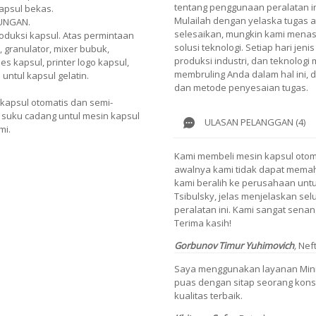
tentang penggunaan peralatan i
apsul bekas.
Mulailah dengan yelaska tugas 
TUNGAN.
selesaikan, mungkin kami menasi
roduksi kapsul. Atas permintaan
solusi teknologi. Setiap hari je
, granulator, mixer bubuk,
produksi industri, dan teknologi
s kapsul, printer logo kapsul,
membruling Anda dalam hal ini,
ntul kapsul gelatin.
dan metode penyesaian tugas.
kapsul otomatis dan semi-
 suku cadang untul mesin kapsul
ULASAN PELANGGAN (4)
mi.
Kami membeli mesin kapsul otom
awalnya kami tidak dapat memaha
kami beralih ke perusahaan unt
Tsibulsky, jelas menjelaskan sel
peralatan ini. Kami sangat sen
Terima kasih!
Gorbunov Timur Yuhimovich
,
Nef
Saya menggunakan layanan MiniPr
puas dengan sitap seorang kons
kualitas terbaik.