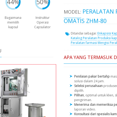
44%
50%
PERALATAN 
MODEL:
Bagaimana
Instruktur
OMATIS ZHM-80
memilih
Operasi
kapsul
Capsulator
Ditandai sebagai:
Enkapsisi
Kap
Katalog Peralatan
Produksi kap
Peralatan farmasi
Mengisi Pera
U
APA YANG TERMASUK 
Penilaian pakar bertahp
masa
solusi dalam 24 jam.
Seleksi perusahaan
produse
dipilih.
Pilihan
, optimal untuk klien
pengiriman.
Menerima dan memeriksa pe
laporan video.
Konsultasi dari spesialis kam