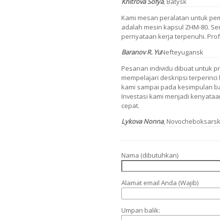
Khitrova Sofya
,
Batysk
Kami mesan peralatan untuk pem
adalah mesin kapsul ZHM-80. S
pernyataan kerja terpenuhi. Profe
Baranov R. Yu
Nefteyugansk
Pesanan individu dibuat untuk p
mempelajari deskripsi terperinci
kami sampai pada kesimpulan ba
Investasi kami menjadi kenyataa
cepat.
Lykova Nonna
, Novocheboksars
Nama (dibutuhkan)
Alamat email Anda (Wajib)
Umpan balik: