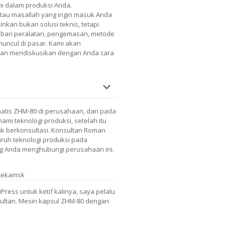
ni dalam produksi Anda.
atau masallah yang ingin masuk Anda
nkan bukan solusi teknis, tetapi
nis bari peralatan, pengemasan, metode
 muncul di pasar. Kami akan
 dan mendiskusikan dengan Anda cara
atis ZHM-80 di perusahaan, dan pada
mi teknologi produksi, setelah itu
uk berkonsultasi. Konsultan Roman
uruh teknologi produksi pada
ang Anda menghubungi perusahaan ini.
tekamsk
ess untuk ketif kalinya, saya pelalu
ultan. Mesin kapsul ZHM-80 dengan