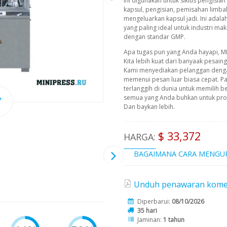
Ini digunakan untuk siklus pengisia
kapsul, pengisian, pemisahan limbah
mengeluarkan kapsul jadi. Ini adala
yang paling ideal untuk industri ma
dengan standar GMP.
Apa tugas pun yang Anda hayapi, M
Kita lebih kuat dari banyaak pesain
Kami menyediakan pelanggan deng
memenui pesan luar biasa cepat. P
terlanggih di dunia untuk memilih b
semua yang Anda buhkan untuk prod
Dan baykan lebih.
$ 33,372
HARGA:
BAGAIMANA CARA MENGU
Unduh penawaran komersi
Diperbarui:
08/10/2026
35 hari
Jaminan:
1 tahun