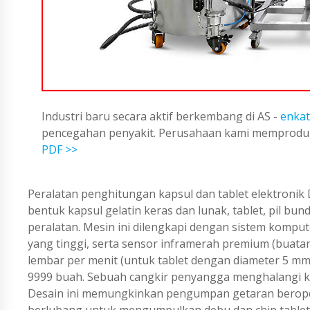
Industri baru secara aktif berkembang di AS -
enkat
pencegahan penyakit. Perusahaan kami memproduks
PDF >>
Peralatan penghitungan kapsul dan tablet elektron
bentuk kapsul gelatin keras dan lunak, tablet, pil bu
peralatan. Mesin ini dilengkapi dengan sistem komput
yang tinggi, serta sensor inframerah premium (buata
lembar per menit (untuk tablet dengan diameter 5 
9999 buah. Sebuah cangkir penyangga menghalangi kap
Desain ini memungkinkan pengumpan getaran beropera
berlubang untuk mengumpulkan debu dan chip table