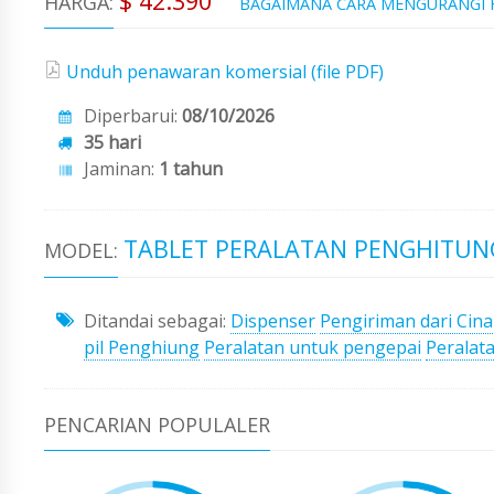
$ 42.390
HARGA:
BAGAIMANA CARA MENGURANGI
Unduh penawaran komersial (file PDF)
Diperbarui:
08/10/2026
35 hari
Jaminan:
1 tahun
TABLET PERALATAN PENGHITUNG
MODEL:
Ditandai sebagai:
Dispenser
Pengiriman dari Cina
pil Penghiung
Peralatan untuk pengepai
Peralat
PENCARIAN POPULALER