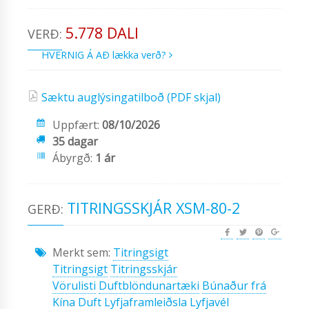
5.778 DALI
VERÐ:
HVERNIG Á AÐ lækka verð?
Sæktu auglýsingatilboð (PDF skjal)
Uppfært:
08/10/2026
35 dagar
Ábyrgð:
1 ár
TITRINGSSKJÁR XSM-80-2
GERÐ:
Merkt sem:
Titringsigt
Titringsigt
Titringsskjár
Vörulisti
Duftblöndunartæki
Búnaður frá
Kína
Duft
Lyfjaframleiðsla
Lyfjavél