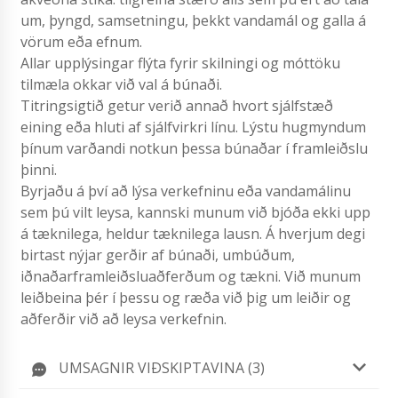
um, þyngd, samsetningu, þekkt vandamál og galla á
vörum eða efnum.
Allar upplýsingar flýta fyrir skilningi og móttöku
tilmæla okkar við val á búnaði.
Titringsigtið getur verið annað hvort sjálfstæð
eining eða hluti af sjálfvirkri línu. Lýstu hugmyndum
þínum varðandi notkun þessa búnaðar í framleiðslu
þinni.
Byrjaðu á því að lýsa verkefninu eða vandamálinu
sem þú vilt leysa, kannski munum við bjóða ekki upp
á tæknilega, heldur tæknilega lausn. Á hverjum degi
birtast nýjar gerðir af búnaði, umbúðum,
iðnaðarframleiðsluaðferðum og tækni. Við munum
leiðbeina þér í þessu og ræða við þig um leiðir og
aðferðir við að leysa verkefnin.
UMSAGNIR VIÐSKIPTAVINA (3)