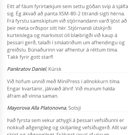
Eitt af fáum fyrirtækjum sem settu góðan svip á sjálfa
sig. Ég ákvað að panta XSM-80-2 titrandi sigti hérna.
Frá fyrstu samskiptum við stjórnandann varð ljóst að
þeir meta orðspor sitt hér. Stjórnandi útskýrði
kurteislega og markvisst öll blæbrigði við kaup á
þessari gerð, talaði í smáatriðum um afhendingu og
greiðslu. Búnaðurinn var afhentur á réttum tíma.
Takk fyrir gott starf!
Pankratov Daniel
,
Kúrsk
Við höfum unnið með MiniPress í allnokkurn tíma.
Engar kvartanir, jákvæð áhrif. Við munum halda
áfram að vinna saman.
Mayorova Alla Platonovna
,
Sotsjí
Það fyrsta sem vekur athygli á þessari vefsíðunni er
nokkuð aðgengileg og skiljanleg vefsíðugerð. Allt var
skýrt og aðgengilegt. Frábært úrval af vörum