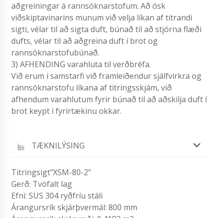
aðgreiningar á rannsóknarstofum. Að ósk
viðskiptavinarins munum við velja líkan af titrandi
sigti, vélar til að sigta duft, búnað til að stjórna flæði
dufts, vélar til að aðgreina duft í brot og
rannsóknarstofubúnað.
3) AFHENDING varahluta til verðbréfa.
Við erum í samstarfi við framleiðendur sjálfvirkra og
rannsóknarstofu líkana af titringsskjám, við
afhendum varahlutum fyrir búnað til að aðskilja duft í
brot keypt í fyrirtækinu okkar.
TÆKNILÝSING
Titringsigt"XSM-80-2"
Gerð: Tvöfalt lag
Efni: SUS 304 ryðfríu stáli
Árangursrík skjárþvermál: 800 mm