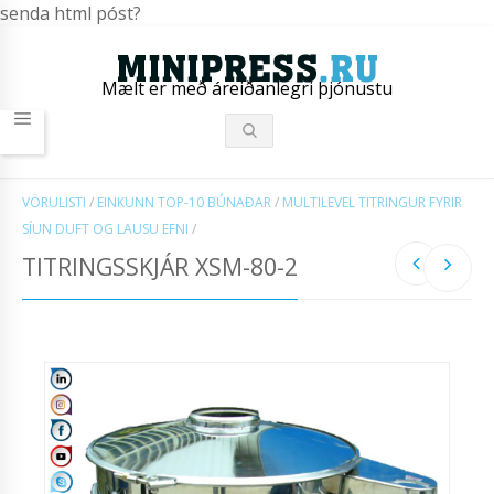
senda html póst?
Mælt er með áreiðanlegri þjónustu
VÖRULISTI
/
EINKUNN TOP-10 BÚNAÐAR
/
MULTILEVEL TITRINGUR FYRIR
SÍUN DUFT OG LAUSU EFNI
/
TITRINGSSKJÁR XSM-80-2