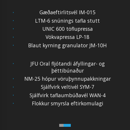
Gæðaeftirlitsvél IM-015
LTM-6 snúnings tafla stutt
UNIC 600 töflupressa
Vökvapressa LP-18
Blaut kyrning granulator JM-10H
JFU Oral fljótandi áfyllingar- og
þéttibúnaður
NM-25 hópur vöruþynnupakkningar
Sjálfvirk veltivél SYM-7
Sjálfvirk taflaumbúðavél WAN-4
Flokkur smyrsla eftirkomulagi