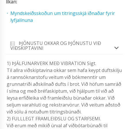
líkan:
Myndskeiðsskoðun um titringsskjá iðnaðar fyrir
lyfjalínuna
ÞJÓNUSTU OKKAR OG ÞJÓNUSTU VIÐ
VIÐSKIPTAVINI
1) ÞJÁLFUNARVERK MEÐ VIBRATION Sigt.
Til allra viðskiptavina okkar sem hafa keypt duftskilju
á rannsóknarstofu veitum við bókmenntir um
grunnatriði aðskilnað dufts í brot. Við höfum samráð
í síma og með bréfaskiptum, við hjálpum til við að
leysa erfiðleika við framleiðslu búnaðar okkar. Við
seljum varahluti og rekstrarvörur. Við veitum aðstoð
við sölu á notuðum titringsbúnaði.
2) FULLLEGT FRAMLEIÐSLU OG STARFSEMI.
Við erum með mikið úrval af viðbótarbúnaði til