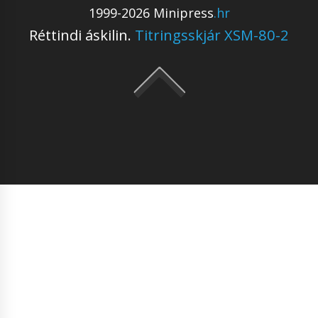
1999-2026 Minipress
.hr
Réttindi áskilin.
Titringsskjár XSM-80-2