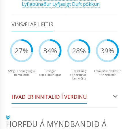
Lyfjabúnaður
Lyfjasigt
Duft pökkun
VINSÆLAR LEITIR
27%
34%
28%
39%
Aðlögun titringsvigs í
Titringur
Uppsetning
Framleiðsluvalkostir
framleiðslu
skjáleiðbeiningar
titringsigtar í
titringsskjár
framleiðslu
HVAÐ ER INNIFALIÐ Í VERÐINU
HORFÐU Á MYNDBANDIÐ Á