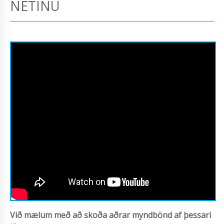
NETINU
Við mælum með að skoða aðrar myndbönd af þessari