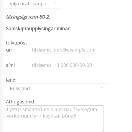
Vilja brátt kaupa
titringsigt xsm-80-2.
Samskiptaupplýsingar mínar:
tölvupóst
ur:
sími:
land:
Rússland
Athugasemd: