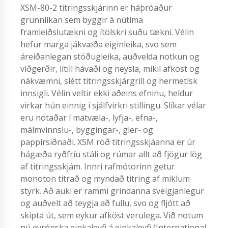
XSM-80-2 titringsskjárinn er háþróaður
grunnlíkan sem byggir á nútíma
framleiðslutækni og ítölskri suðu tækni. Vélin
hefur marga jákvæða eiginleika, svo sem
áreiðanlegan stöðugleika, auðvelda notkun og
viðgerðir, lítill hávaði og neysla, mikil afköst og
nákvæmni, slétt titringsskjárgrill og hermetísk
innsigli. Vélin veltir ekki aðeins efninu, heldur
virkar hún einnig í sjálfvirkri stillingu. Slíkar vélar
eru notaðar í matvæla-, lyfja-, efna-,
málmvinnslu-, byggingar-, gler- og
pappírsiðnaði. XSM röð titringsskjáanna er úr
hágæða ryðfríu stáli og rúmar allt að fjögur lög
af titringsskjám. Innri rafmótorinn getur
monoton titrað og myndað titring af miklum
styrk. Að auki er rammi grindanna sveigjanlegur
og auðvelt að teygja að fullu, svo og fljótt að
skipta út, sem eykur afköst verulega. Við notum
nú evrópska einkaleyfi á einkaleyfi (International