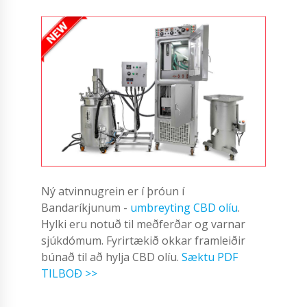
Ný atvinnugrein er í þróun í
Bandaríkjunum -
umbreyting CBD olíu
.
Hylki eru notuð til meðferðar og varnar
sjúkdómum. Fyrirtækið okkar framleiðir
búnað til að hylja CBD olíu.
Sæktu PDF
TILBOÐ >>