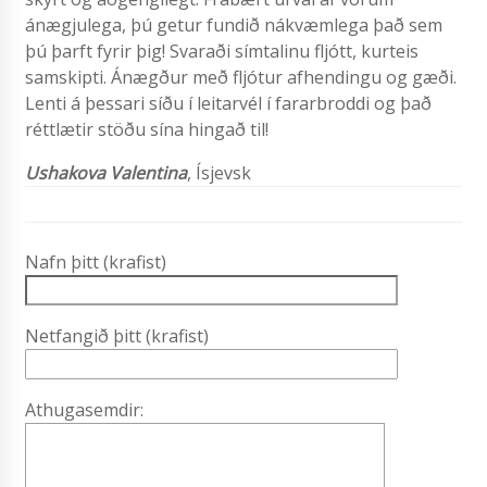
ánægjulega, þú getur fundið nákvæmlega það sem
þú þarft fyrir þig! Svaraði símtalinu fljótt, kurteis
samskipti. Ánægður með fljótur afhendingu og gæði.
Lenti á þessari síðu í leitarvél í fararbroddi og það
réttlætir stöðu sína hingað til!
Ushakova Valentina
,
Ísjevsk
Nafn þitt (krafist)
Netfangið þitt (krafist)
Athugasemdir: