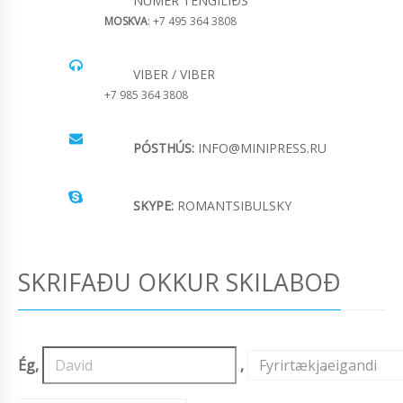
NÚMER TENGILIÐS
MOSKVA
: +7 495 364 3808
VIBER / VIBER
+7 985 364 3808
PÓSTHÚS:
INFO@MINIPRESS.RU
SKYPE:
ROMANTSIBULSKY
SKRIFAÐU OKKUR SKILABOÐ
Ég,
,
Fyrirtækjaeigandi
,