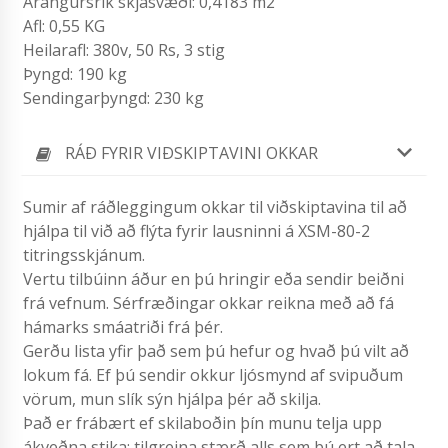
Árangursrík skjásvæði: 0,4183 m2
Afl: 0,55 KG
Heilarafl: 380v, 50 Rs, 3 stig
Þyngd: 190 kg
Sendingarþyngd: 230 kg
RÁÐ FYRIR VIÐSKIPTAVINI OKKAR
Sumir af ráðleggingum okkar til viðskiptavina til að
hjálpa til við að flýta fyrir lausninni á XSM-80-2
titringsskjánum.
Vertu tilbúinn áður en þú hringir eða sendir beiðni
frá vefnum. Sérfræðingar okkar reikna með að fá
hámarks smáatriði frá þér.
Gerðu lista yfir það sem þú hefur og hvað þú vilt að
lokum fá. Ef þú sendir okkur ljósmynd af svipuðum
vörum, mun slík sýn hjálpa þér að skilja.
Það er frábært ef skilaboðin þín munu telja upp
ákveðna stika: tilgreina stærð alls sem þú ert að tala