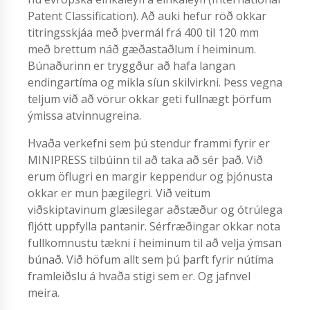
Patent Classification). Að auki hefur röð okkar
titringsskjáa með þvermál frá 400 til 120 mm
með brettum náð gæðastaðlum í heiminum.
Búnaðurinn er tryggður að hafa langan
endingartíma og mikla síun skilvirkni. Þess vegna
teljum við að vörur okkar geti fullnægt þörfum
ýmissa atvinnugreina.
Hvaða verkefni sem þú stendur frammi fyrir er
MINIPRESS tilbúinn til að taka að sér það. Við
erum öflugri en margir keppendur og þjónusta
okkar er mun þægilegri. Við veitum
viðskiptavinum glæsilegar aðstæður og ótrúlega
fljótt uppfylla pantanir. Sérfræðingar okkar nota
fullkomnustu tækni í heiminum til að velja ýmsan
búnað. Við höfum allt sem þú þarft fyrir nútíma
framleiðslu á hvaða stigi sem er. Og jafnvel
meira.