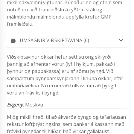
mikil nákvæmni vigtunar. Búnaðurinn og efnin sem
notuð eru við framleiðslu á ryðfríu stáli og
málmblöndu málmblöndu uppfylla kröfur GMP
framleiðslu.
UMSAGNIR VIÐSKIPTAVINA (6)
Viðskiptavinur okkar hefur sett ströng skilyrði
þannig að afhentar vörur (lyf í hylkjum, pakkað í
þynnur og pappakassa) eru af sömu þyngd. Við
samþættum þyngdarskynjarann ​​í línuna okkar, eftir
umbúðavélina. Nú erum við fullviss um að þyngd
vöru án fráviks í þyngd.
Evgeny
,
Moskvu
Mjög mikill hraði til að ákvarða þyngd og tafarlausan
rekstur loftþrýstingsins, sem bankar á kassann með
fráviki þyngdar til hliðar. Það virkar gallalaust.