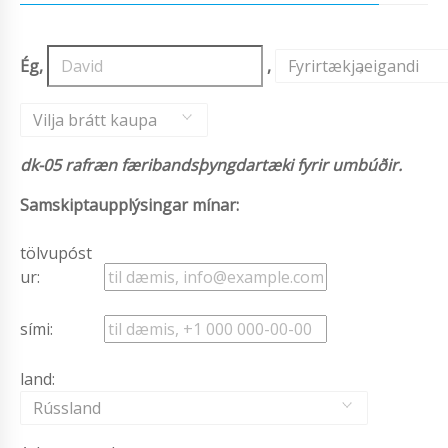
Ég,
,
Fyrirtækjaeigandi
,
Vilja brátt kaupa
dk-05 rafræn færibandsþyngdartæki fyrir umbúðir.
Samskiptaupplýsingar mínar:
tölvupóst
ur:
sími:
land:
Rússland