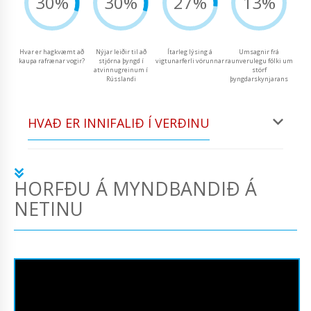
30%
30%
27%
13%
Hvar er hagkvæmt að
Nýjar leiðir til að
Ítarleg lýsing á
Umsagnir frá
kaupa rafrænar vogir?
stjórna þyngd í
vigtunarferli vörunnar
raunverulegu fólki um
atvinnugreinum í
störf
Rússlandi
þyngdarskynjarans
HVAÐ ER INNIFALIÐ Í VERÐINU
HORFÐU Á MYNDBANDIÐ Á
NETINU