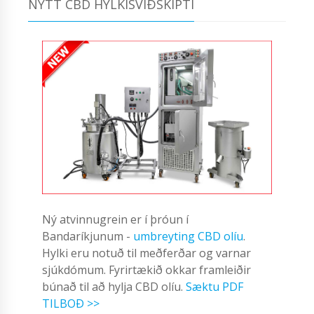
NÝTT CBD HYLKISVIÐSKIPTI
Ný atvinnugrein er í þróun í
Bandaríkjunum -
umbreyting CBD olíu
.
Hylki eru notuð til meðferðar og varnar
sjúkdómum. Fyrirtækið okkar framleiðir
búnað til að hylja CBD olíu.
Sæktu PDF
TILBOÐ >>