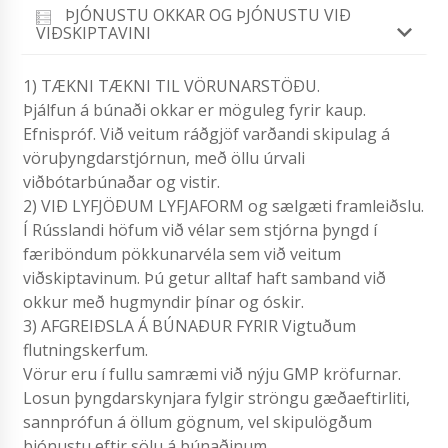
ÞJÓNUSTU OKKAR OG ÞJÓNUSTU VIÐ
VIÐSKIPTAVINI
1) TÆKNI TÆKNI TIL VÖRUNARSTÖÐU.
Þjálfun á búnaði okkar er möguleg fyrir kaup.
Efnispróf. Við veitum ráðgjöf varðandi skipulag á
vöruþyngdarstjórnun, með öllu úrvali
viðbótarbúnaðar og vistir.
2) VIÐ LYFJÖÐUM LYFJAFORM og sælgæti framleiðslu.
Í Rússlandi höfum við vélar sem stjórna þyngd í
færiböndum pökkunarvéla sem við veitum
viðskiptavinum. Þú getur alltaf haft samband við
okkur með hugmyndir þínar og óskir.
3) AFGREIÐSLA Á BÚNAÐUR FYRIR Vigtuðum
flutningskerfum.
Vörur eru í fullu samræmi við nýju GMP kröfurnar.
Losun þyngdarskynjara fylgir ströngu gæðaeftirliti,
sannprófun á öllum gögnum, vel skipulögðum
þjónustu eftir sölu á búnaðinum.