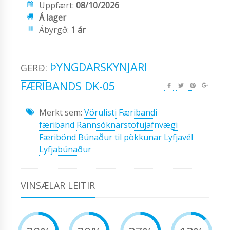
Uppfært:
08/10/2026
Á lager
Ábyrgð:
1 ár
ÞYNGDARSKYNJARI
GERÐ:
FÆRIBANDS DK-05
Merkt sem:
Vörulisti
Færibandi
færiband
Rannsóknarstofujafnvægi
Færibönd
Búnaður til pökkunar
Lyfjavél
Lyfjabúnaður
VINSÆLAR LEITIR