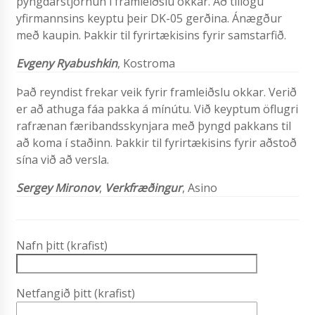
þyngdarstjórnun í framleiðslu okkar. Að tillögu
yfirmannsins keyptu þeir DK-05 gerðina. Ánægður
með kaupin. Þakkir til fyrirtækisins fyrir samstarfið.
Evgeny Ryabushkin
, Kostroma
Það reyndist frekar veik fyrir framleiðslu okkar. Verið
er að athuga fáa pakka á mínútu. Við keyptum öflugri
rafrænan færibandsskynjara með þyngd pakkans til
að koma í staðinn. Þakkir til fyrirtækisins fyrir aðstoð
sína við að versla.
Sergey Mironov
,
Verkfræðingur
, Asino
Nafn þitt (krafist)
Netfangið þitt (krafist)