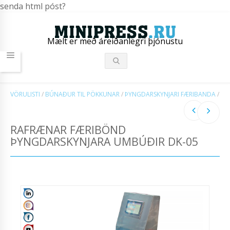
senda html póst?
Mælt er með áreiðanlegri þjónustu
VÖRULISTI
/
BÚNAÐUR TIL PÖKKUNAR
/
ÞYNGDARSKYNJARI FÆRIBANDA
/
RAFRÆNAR FÆRIBÖND
ÞYNGDARSKYNJARA UMBÚÐIR DK-05