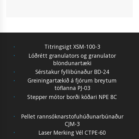
Titringsigt XSM-100-3
Lóðrétt granulators og granulator
blöndunartæki
Sérstakur fyllibúnaður BD-24
Greiningartækið á fjórum breytum
töflanna PJ-03
Stepper mótor borði kóðari NPE 8C
Pellet rannsóknarstofuhúðunarbúnaður
CJM-3
Laser Merking Vél CTPE-60