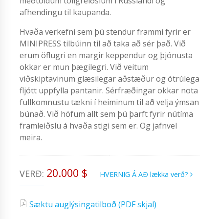
meðtöldum tollgreiðslum í Rússlandi og
afhendingu til kaupanda.
Hvaða verkefni sem þú stendur frammi fyrir er
MINIPRESS tilbúinn til að taka að sér það. Við
erum öflugri en margir keppendur og þjónusta
okkar er mun þægilegri. Við veitum
viðskiptavinum glæsilegar aðstæður og ótrúlega
fljótt uppfylla pantanir. Sérfræðingar okkar nota
fullkomnustu tækni í heiminum til að velja ýmsan
búnað. Við höfum allt sem þú þarft fyrir nútíma
framleiðslu á hvaða stigi sem er. Og jafnvel
meira.
20.000 $
VERÐ:
HVERNIG Á AÐ lækka verð?
Sæktu auglýsingatilboð (PDF skjal)