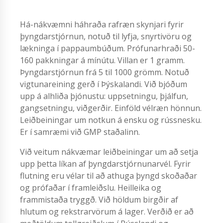
Há-nákvæmni háhraða rafræn skynjari fyrir
þyngdarstjórnun, notuð til lyfja, snyrtivöru og
lækninga í pappaumbúðum. Prófunarhraði 50-
160 pakkningar á mínútu. Villan er 1 gramm.
Þyngdarstjórnun frá 5 til 1000 grömm. Notuð
vigtunareining gerð í Þýskalandi. Við bjóðum
upp á alhliða þjónustu: uppsetningu, þjálfun,
gangsetningu, viðgerðir. Einföld vélræn hönnun.
Leiðbeiningar um notkun á ensku og rússnesku.
Er í samræmi við GMP staðalinn.
Við veitum nákvæmar leiðbeiningar um að setja
upp þetta líkan af þyngdarstjórnunarvél. Fyrir
flutning eru vélar til að athuga þyngd skoðaðar
og prófaðar í framleiðslu. Heilleika og
frammistaða tryggð. Við höldum birgðir af
hlutum og rekstrarvörum á lager. Verðið er að