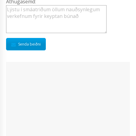
Athugasemd:
Senda beiðni