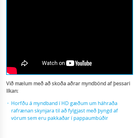
Við mælum með að skoða aðrar myndbönd af þessari
líkan:
Horfðu á myndband í HD gæðum um háhraða
rafrænan skynjara til að fylgjast með þyngd af
vörum sem eru pakkaðar í pappaumbúðir