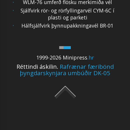
WLM-76 umferð flösku merkimiða vél
Sjálfvirk rör- og rörfyllingarvél CYM-6C í
plasti og parketi
Hálfsjálfvirk þynnupakkningavél BR-01
1999-2026 Minipress
.hr
Réttindi áskilin.
Rafrænar færibönd
þyngdarskynjara umbúðir DK-05