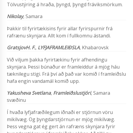
Tölvustýring á hraða, þyngd, þyngd fráviksmörkum.
Nikolay
,
Samara
Þakkir til fyrirtækisins fyrir allar fyrirspurnir frá
rafrænu skynjara. Allt kom í fullkomnu ástandi.
Gratsjov
H. F.
,
LYFJAFRAMLEIÐSLA
,
Khabarovsk
Við viljum þakka fyrirtækinu fyrir afhendingu
skynjara. Þessi búnaður er framleiddur á mjög háu
tæknilegu stigi. Frá því að það var komið í framleiðslu
hafa engin vandamál komið upp.
Yakusheva
Svetlana
,
Framleiðslustjóri
,
Samara
svæðinu
Í hvaða lyfjafræðilegum iðnaði er stjórnun vöru
mikilvæg. Og þyngdarstjórnun er mjög mikilvæg.
Þess vegna gat ég gert án rafræns skynjara fyrir