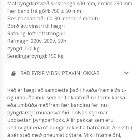
Mál þyngdarsvæðisins: lengd 400 mm, breidd 250 mm
Færiband frá gólfi: 750 ± 50 mm
Færibandahraði: 60-80 metrar á mínútu
Borð átt: vinstri til hægri
Rafning: loft loftstöngull
Rafmagn: 220v, 200v, 50h
Þyngd: 120 kg
Sendingarþyngd: 150 kg
RÁÐ FYRIR VIÐSKIPTAVINI OKKAR
Það er hægt að samþætta það í hvaða framleiðslu-
og umbúðalínur sem er. Lokaafurðin í formi kassa
eða umbúða meðfram færibandinu fer inn í
þyngdarstjórnunarsvæðið. Tölvan stjórnar
uppsettan þyngdarflokk. Allir pakkar sem eru
undirvigtir eða of þungir rekast á hafnarílát. Árekstur
á sér stað með pneumatic ýtara. Mikil framleiðni,