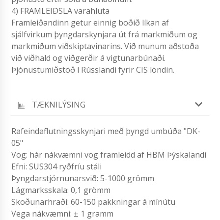
4) FRAMLEIÐSLA varahluta
Framleiðandinn getur einnig boðið líkan af
sjálfvirkum þyngdarskynjara út frá markmiðum og
markmiðum viðskiptavinarins. Við munum aðstoða
við viðhald og viðgerðir á vigtunarbúnaði.
Þjónustumiðstöð í Rússlandi fyrir CIS löndin.
TÆKNILÝSING
Rafeindaflutningsskynjari með þyngd umbúða "DK-
05"
Vog: hár nákvæmni vog framleidd af HBM Þýskalandi
Efni: SUS304 ryðfríu stáli
Þyngdarstjórnunarsvið: 5-1000 grömm
Lágmarksskala: 0,1 grömm
Skoðunarhraði: 60-150 pakkningar á mínútu
Vega nákvæmni: ± 1 gramm