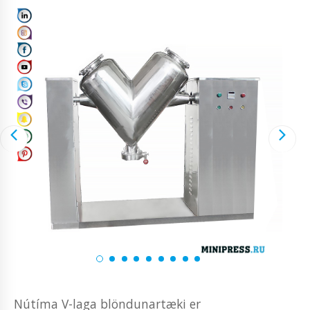
Nútíma V-laga blöndunartæki er