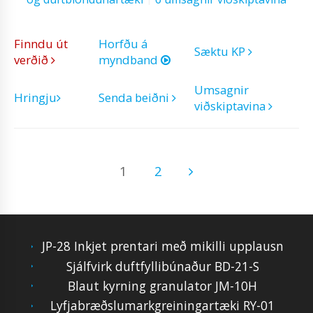
Finndu út
Horfðu á
Sæktu KP
verðið
myndband
Umsagnir
Hringju
Senda beiðni
viðskiptavina
1
2
JP-28 Inkjet prentari með mikilli upplausn
Sjálfvirk duftfyllibúnaður BD-21-S
Blaut kyrning granulator JM-10H
Lyfjabræðslumarkgreiningartæki RY-01