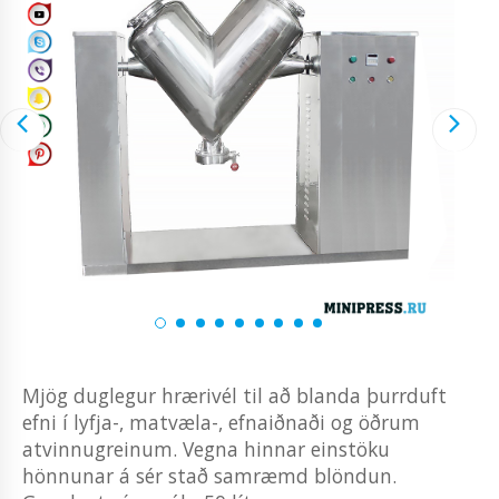
Mjög duglegur hrærivél til að blanda þurrduft
efni í lyfja-, matvæla-, efnaiðnaði og öðrum
atvinnugreinum. Vegna hinnar einstöku
hönnunar á sér stað samræmd blöndun.