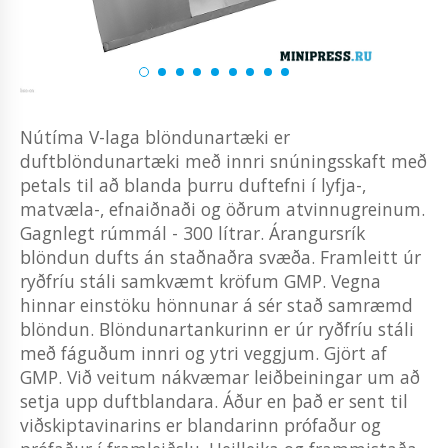
Nútíma V-laga blöndunartæki er
duftblöndunartæki með innri snúningsskaft með
petals til að blanda þurru duftefni í lyfja-,
matvæla-, efnaiðnaði og öðrum atvinnugreinum.
Gagnlegt rúmmál - 300 lítrar. Árangursrík
blöndun dufts án staðnaðra svæða. Framleitt úr
ryðfríu stáli samkvæmt kröfum GMP. Vegna
hinnar einstöku hönnunar á sér stað samræmd
blöndun. Blöndunartankurinn er úr ryðfríu stáli
með fáguðum innri og ytri veggjum. Gjört af
GMP. Við veitum nákvæmar leiðbeiningar um að
setja upp duftblandara. Áður en það er sent til
viðskiptavinarins er blandarinn prófaður og