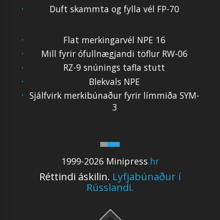
Duft skammta og fylla vél FP-70
Flat merkingarvél NPE 16
Mill fyrir ófullnægjandi töflur RW-06
RZ-9 snúnings tafla stutt
Blekvals NPE
Sjálfvirk merkibúnaður fyrir límmiða SYM-
3
1999-2026 Minipress
.hr
Réttindi áskilin.
Lyfjabúnaður í
Rússlandi.