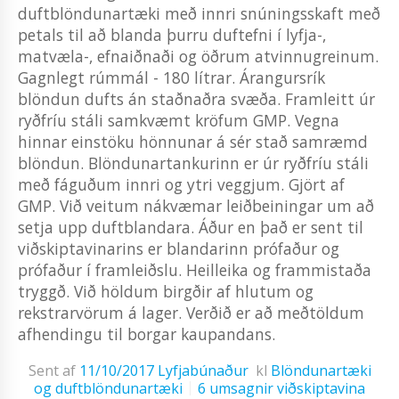
duftblöndunartæki með innri snúningsskaft með
petals til að blanda þurru duftefni í lyfja-,
matvæla-, efnaiðnaði og öðrum atvinnugreinum.
Gagnlegt rúmmál - 180 lítrar. Árangursrík
blöndun dufts án staðnaðra svæða. Framleitt úr
ryðfríu stáli samkvæmt kröfum GMP. Vegna
hinnar einstöku hönnunar á sér stað samræmd
blöndun. Blöndunartankurinn er úr ryðfríu stáli
með fáguðum innri og ytri veggjum. Gjört af
GMP. Við veitum nákvæmar leiðbeiningar um að
setja upp duftblandara. Áður en það er sent til
viðskiptavinarins er blandarinn prófaður og
prófaður í framleiðslu. Heilleika og frammistaða
tryggð. Við höldum birgðir af hlutum og
rekstrarvörum á lager. Verðið er að meðtöldum
afhendingu til borgar kaupandans.
Sent af
11/10/2017
Lyfjabúnaður
kl
Blöndunartæki
og duftblöndunartæki
6 umsagnir viðskiptavina