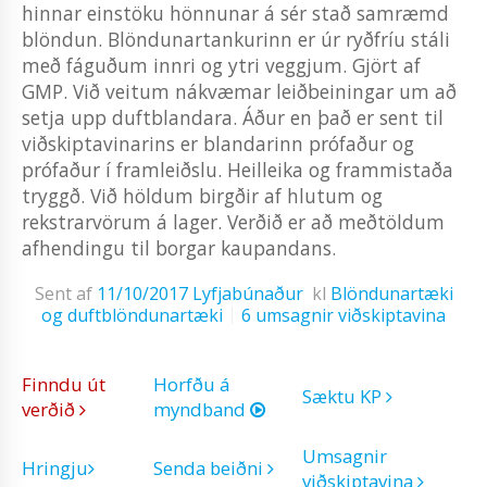
hinnar einstöku hönnunar á sér stað samræmd
blöndun. Blöndunartankurinn er úr ryðfríu stáli
með fáguðum innri og ytri veggjum. Gjört af
GMP. Við veitum nákvæmar leiðbeiningar um að
setja upp duftblandara. Áður en það er sent til
viðskiptavinarins er blandarinn prófaður og
prófaður í framleiðslu. Heilleika og frammistaða
tryggð. Við höldum birgðir af hlutum og
rekstrarvörum á lager. Verðið er að meðtöldum
afhendingu til borgar kaupandans.
Sent af
11/10/2017
Lyfjabúnaður
kl
Blöndunartæki
og duftblöndunartæki
6 umsagnir viðskiptavina
Finndu út
Horfðu á
Sæktu KP
verðið
myndband
Umsagnir
Hringju
Senda beiðni
viðskiptavina