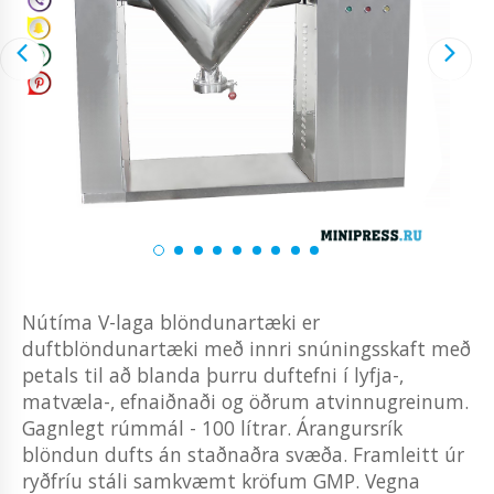
Nútíma V-laga blöndunartæki er
duftblöndunartæki með innri snúningsskaft með
petals til að blanda þurru duftefni í lyfja-,
matvæla-, efnaiðnaði og öðrum atvinnugreinum.
Gagnlegt rúmmál - 100 lítrar. Árangursrík
blöndun dufts án staðnaðra svæða. Framleitt úr
ryðfríu stáli samkvæmt kröfum GMP. Vegna