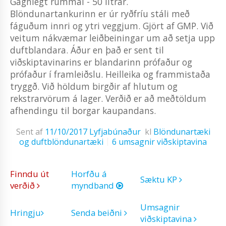
Gagnlegt rúmmál - 50 lítrar.
Blöndunartankurinn er úr ryðfríu stáli með
fáguðum innri og ytri veggjum. Gjört af GMP. Við
veitum nákvæmar leiðbeiningar um að setja upp
duftblandara. Áður en það er sent til
viðskiptavinarins er blandarinn prófaður og
prófaður í framleiðslu. Heilleika og frammistaða
tryggð. Við höldum birgðir af hlutum og
rekstrarvörum á lager. Verðið er að meðtöldum
afhendingu til borgar kaupandans.
Sent af
11/10/2017
Lyfjabúnaður
kl
Blöndunartæki
og duftblöndunartæki
6 umsagnir viðskiptavina
Finndu út
Horfðu á
Sæktu KP
verðið
myndband
Umsagnir
Hringju
Senda beiðni
viðskiptavina