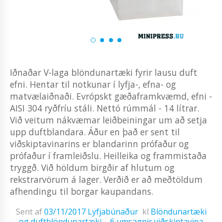
Iðnaðar V-laga blöndunartæki fyrir lausu duft
efni. Hentar til notkunar í lyfja-, efna- og
matvælaiðnaði. Evrópskt gæðaframkvæmd, efni -
AISI 304 ryðfríu stáli. Nettó rúmmál - 14 lítrar.
Við veitum nákvæmar leiðbeiningar um að setja
upp duftblandara. Áður en það er sent til
viðskiptavinarins er blandarinn prófaður og
prófaður í framleiðslu. Heilleika og frammistaða
tryggð. Við höldum birgðir af hlutum og
rekstrarvörum á lager. Verðið er að meðtöldum
afhendingu til borgar kaupandans.
Sent af
03/11/2017
Lyfjabúnaður
kl
Blöndunartæki
og duftblöndunartæki
6 umsagnir viðskiptavina