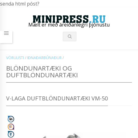
senda html póst?
Mælt er með áreiðanlegri þjónustu
VÖRULISTI
/
IÐNAÐARBÚNAÐUR
/
BLÖNDUNARTÆKI OG
DUFTBLÖNDUNARTÆKI
V-LAGA DUFTBLÖNDUNARTÆKI VM-50