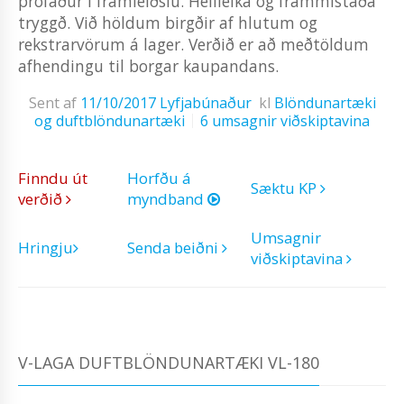
prófaður í framleiðslu. Heilleika og frammistaða
tryggð. Við höldum birgðir af hlutum og
rekstrarvörum á lager. Verðið er að meðtöldum
afhendingu til borgar kaupandans.
Sent af
11/10/2017
Lyfjabúnaður
kl
Blöndunartæki
og duftblöndunartæki
6 umsagnir viðskiptavina
Finndu út
Horfðu á
Sæktu KP
verðið
myndband
Umsagnir
Hringju
Senda beiðni
viðskiptavina
V-LAGA DUFTBLÖNDUNARTÆKI VL-180