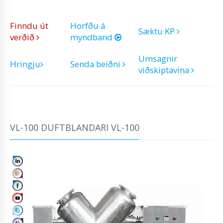
Finndu út
Horfðu á
Sæktu KP
verðið
myndband
Umsagnir
Hringju
Senda beiðni
viðskiptavina
VL-100 DUFTBLANDARI VL-100