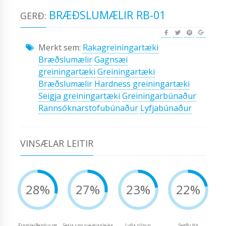
BRÆÐSLUMÆLIR RB-01
GERÐ:
Merkt sem:
Rakagreiningartæki
Bræðslumælir
Gagnsæi
greiningartæki
Greiningartæki
Bræðslumælir
Hardness greiningartæki
Seigja greiningartæki
Greiningarbúnaður
Rannsóknarstofubúnaður
Lyfjabúnaður
VINSÆLAR LEITIR
28%
27%
23%
22%
Framleiðendur og
Setja upp sveigjanleika
Lyfja slípun
Segðu frá