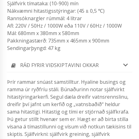
Sjálfvirk tímataka: (10-900) mín
Nákvæmni hitastigsstýringar: (45 ± 0,5 ℃)
Rannsóknargler rúmmál: 4 lítrar
Afl: 220V / 50Hz / 1000W eða 110V / 60Hz / 1000W
Mál: 680mm x 380mm x 580mm
Pakkningastærð: 735mm x 465mm x 900mm
Sendingarþyngd: 47 kg
RÁÐ FYRIR VIÐSKIPTAVINI OKKAR
Þrír rammar snúast samstilltur. Hyaline busings og
ramma úr ryðfríu stáli. Búnaðurinn notar sjálfvirkt
hitastýringarkerfi. Segul dæla dreifir vatnsrennslinu,
dreifir því jafnt um kerfið og „vatnsbaðið“ heldur
sama hitastigi. Hitastig og tími er stjórnað sjálfkrafa.
Þú getur stillt hvenær sem er. Hægt er að birta stilla
vísana á tímastillunni og vísum við notkun tækisins til
skiptis. Sjálfvirkni: sjálfvirk greining, sjálfvirk