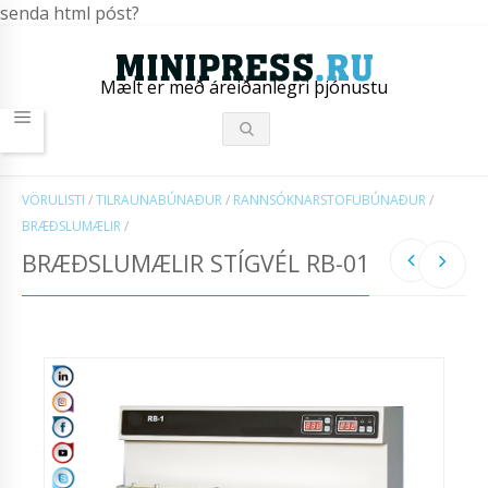
senda html póst?
Mælt er með áreiðanlegri þjónustu
VÖRULISTI
/
TILRAUNABÚNAÐUR
/
RANNSÓKNARSTOFUBÚNAÐUR
/
BRÆÐSLUMÆLIR
/
BRÆÐSLUMÆLIR STÍGVÉL RB-01