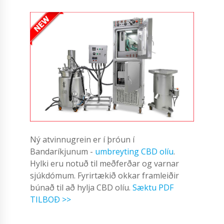
Ný atvinnugrein er í þróun í
Bandaríkjunum -
umbreyting CBD olíu
.
Hylki eru notuð til meðferðar og varnar
sjúkdómum. Fyrirtækið okkar framleiðir
búnað til að hylja CBD olíu.
Sæktu PDF
TILBOÐ >>