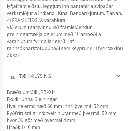
lyfjaframleiðslu, leggjum inn pantanir á svipaðar
verksmiðjur á Indlandi, Kína, Bandaríkjunum, Taívan.
4) FRAMLEIÐSLA varahluta
Við erum í samvinnu við framleiðendur
greiningartækja og erum með í framboði á
varahlutum fyrir allar gerðir af
rannsóknarstofubúnaði sem keyptur er í fyrirtækinu
okkar.
TÆKNILÝSING
Bræðslumiðill „RB-01“
Fjöldi runna: 3 einingar
Hyaline ermi: hæð 60 mm innri þvermál 52 mm
Ryðfrítt stálgrind: tveir hlutar með þvermál 50 mm,
hvor 39 göt með þvermál 4 mm
Hraði: 1/10 mín