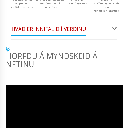
kaupendur
greiningartæki í
greiningartæki
áreiðanlegum birgir
bræðslumælisins
framleiðslu
um
hörkugreiningartæki
HVAÐ ER INNIFALIÐ Í VERÐINU
HORFÐU Á MYNDSKEIÐ Á
NETINU