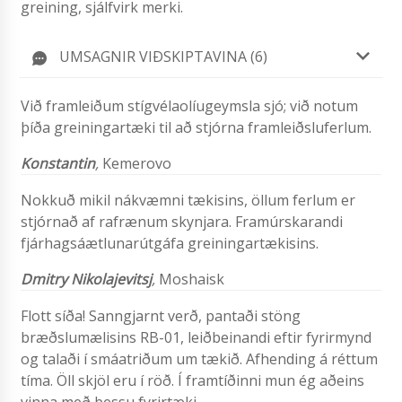
greining, sjálfvirk merki.
UMSAGNIR VIÐSKIPTAVINA (6)
Við framleiðum stígvélaolíugeymsla sjó; við notum
þíða greiningartæki til að stjórna framleiðsluferlum.
Konstantin
,
Kemerovo
Nokkuð mikil nákvæmni tækisins, öllum ferlum er
stjórnað af rafrænum skynjara. Framúrskarandi
fjárhagsáætlunarútgáfa greiningartækisins.
Dmitry Nikolajevitsj
,
Moshaisk
Flott síða! Sanngjarnt verð, pantaði stöng
bræðslumælisins RB-01, leiðbeinandi eftir fyrirmynd
og talaði í smáatriðum um tækið. Afhending á réttum
tíma. Öll skjöl eru í röð. Í framtíðinni mun ég aðeins