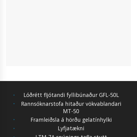
Lóðrétt fljótandi fyllibúnaður GFL-50L
Rannsóknarstofa hitaður vökvablandari
MT-50
Framleiðsla á hörðu gelatínhylki
Lyfjatækni
LTM-7A snúnings tafla stutt