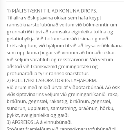
1) ÞJÁLFSTÆKNI TIL AÐ KONUNA DROPS.
Til allra viðskiptavina okkar sem hafa keypt
rannsóknarstofubúnað veitum við bókmenntir um
grunnatriði í því að rannsaka eiginleika töflna og
gelatínhylkja. Við höfum samráð í síma og með
bréfaskiptum, við hjálpum til við að leysa erfiðleikana
sem upp koma þegar við vinnum að búnaði okkar.
Við seljum varahluti og rekstrarvörur. Við veitum
aðstoð við framkvæmd greiningartæki og
prófunaraðila fyrir rannsóknarstofur.
2) FULLTÆKI LABORATORIES LYFJAFORM.
Við erum með mikið úrval af viðbótarbúnaði. Að ósk
viðskiptavinarins veljum við greiningarlíkanið: raka,
bráðnun, gegnsæi, rakastig, bráðnun, gegnsæi,
sundrun, upplausn, samsetning, bráðnun, hörku,
þykkt, sveigjanleika og gæði.
3) AFGREIÐSLA á vinnubúnaði.
Stöðugt framleiðum við rannsóknarstofubúnað til