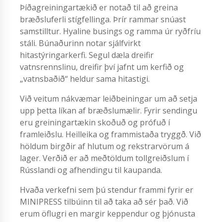
Þíðagreiningartækið er notað til að greina
bræðsluferli stígfellinga. Þrír rammar snúast
samstilltur. Hyaline busings og ramma úr ryðfríu
stáli. Búnaðurinn notar sjálfvirkt
hitastýringarkerfi. Segul dæla dreifir
vatnsrennslinu, dreifir því jafnt um kerfið og
„vatnsbaðið“ heldur sama hitastigi.
Við veitum nákvæmar leiðbeiningar um að setja
upp þetta líkan af bræðslumælir. Fyrir sendingu
eru greiningartækin skoðuð og prófuð í
framleiðslu. Heilleika og frammistaða tryggð. Við
höldum birgðir af hlutum og rekstrarvörum á
lager. Verðið er að meðtöldum tollgreiðslum í
Rússlandi og afhendingu til kaupanda.
Hvaða verkefni sem þú stendur frammi fyrir er
MINIPRESS tilbúinn til að taka að sér það. Við
erum öflugri en margir keppendur og þjónusta