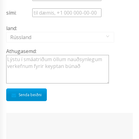
sími:
land:
Rússland
Athugasemd:
Senda beiðni