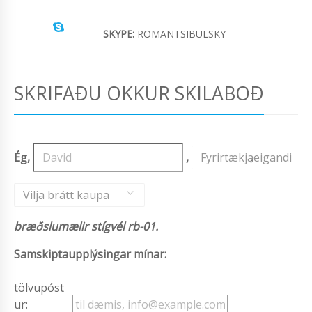
SKYPE:
ROMANTSIBULSKY
SKRIFAÐU OKKUR SKILABOÐ
Ég,
,
Fyrirtækjaeigandi
,
Vilja brátt kaupa
bræðslumælir stígvél rb-01.
Samskiptaupplýsingar mínar:
tölvupóst
ur: