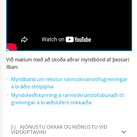
Við mælum með að skoða aðrar myndbönd af þessari
líkan:
Myndband um rekstur rannsóknarstofugreiningar
á bráðni stólpípna
Myndskeiðskynning á rannsóknarstofubúnaði til
greiningar á bræðsluferli stikkæða
ÞJÓNUSTU OKKAR OG ÞJÓNUSTU VIÐ
VIÐSKIPTAVINI