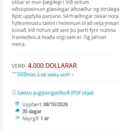
okkar er mun þægilegri. Við veitum
viðskiptavinum glæsilegar aðstæður og ótrúlega
fljótt uppfylla pantanir. Sérfræðingar okkar nota
fullkomnustu tækni í heiminum til að velja ýmsan
búnað. Við höfum allt sem þú þarft fyrir nútíma
framleiðslu á hvaða stigi sem er. Og jafnvel
meira.
4.000 DOLLARAR
VERÐ:
HVERNIG Á AÐ lækka verð?
Sæktu auglýsingatilboð (PDF skjal)
Uppfært:
08/10/2026
35 dagar
Ábyrgð:
1 ár