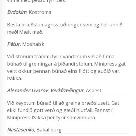
vinna með þessu fyrirtæki.
Evdokim
, Kostroma
Besta bræðslumagnsstuðningur sem ég hef unnið
með! Mælt með.
Pétur
,
Moshaisk
Við stóðum frammi fyrir vandanum við að finna
búnað til greiningar á þíðandi stólum. Minipress gat
veitt okkur þennan búnað eins fljótt og auðið var.
Þakka.
Alexander Uvarov
,
Verkfræðingur
, Asbest
Við keyptum búnað til að greina bræðslusett. Gat
ekki fundið gott verð og gæði hlutfall. Fannst í
Minipress. Þakka þér fyrir samvinnuna.
Nastasenko
, Bakal borg