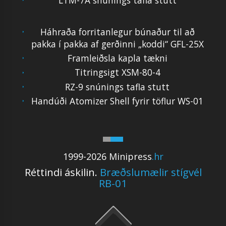
Háhraða forritanlegur búnaður til að
pakka í pakka af gerðinni „koddi“ GFL-25X
Framleiðsla kapla tækni
Titringsigt XSM-80-4
RZ-9 snúnings tafla stutt
Handúði Atomizer Shell fyrir töflur WS-01
1999-2026 Minipress
.hr
Réttindi áskilin.
Bræðslumælir stígvél
RB-01