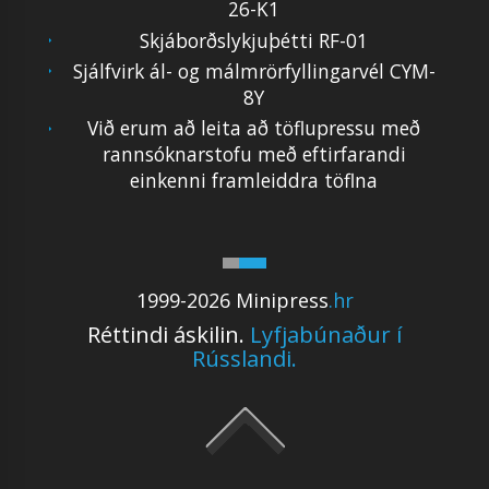
26-K1
Skjáborðslykjuþétti RF-01
Sjálfvirk ál- og málmrörfyllingarvél CYM-
8Y
Við erum að leita að töflupressu með
rannsóknarstofu með eftirfarandi
einkenni framleiddra töflna
1999-2026 Minipress
.hr
Réttindi áskilin.
Lyfjabúnaður í
Rússlandi.