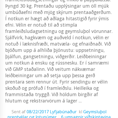
Þyngd 30 kg. Prentaðu upplýsingar um öll mjúk
umbúðaefni með mjög skýrum prentaaðgerðum.
Í notkun er hægt að aðlaga hitastigið fyrir ýmis
efni. Vélin er notuð til að stimpla
framleiðsludagsetningu og geymsluþol vörunnar.
Sjálfvirk, hagkvæm og auðveld í notkun, vélin er
notuð í læknisfræði, matvæla- og efnaiðnaði. Við
bjóðum upp á alhliða þjónustu: uppsetningu,
þjálfun, gangsetningu, viðgerðir. Leiðbeiningar
um notkun á ensku og rússnesku. Er í samræmi
við GMP staðalinn. Við veitum nákvæmar
leiðbeiningar um að setja upp þessa gerð
prentara sem rennur út. Fyrir sendingu er vélin
skoðuð og prófuð í framleiðslu. Heilleika og
frammistaða tryggð. Við höldum birgðir af
hlutum og rekstrarvörum á lager ...
Sent af
08/22/2017
Lyfjabúnaður
kl
Geymsluþol
prentvélar og lotunúmer
6 umsagnir viðskiptavina