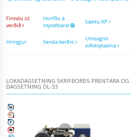
Finndu út
Horfðu á
Sæktu KP
verðið
myndband
Umsagnir
Hringju
Senda beiðni
viðskiptavina
LOKADAGSETNING SKRIFBORÐS PRENTARA OG
DAGSETNING DL-33