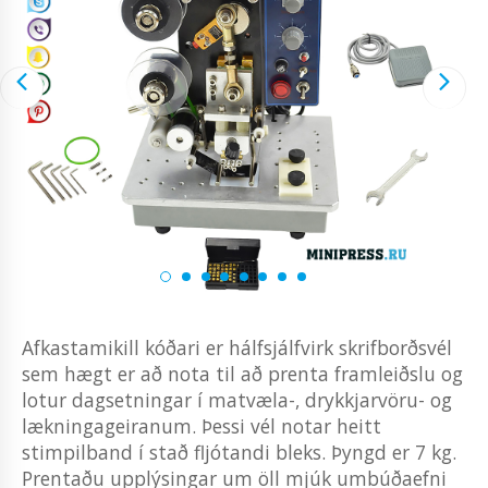
Afkastamikill kóðari er hálfsjálfvirk skrifborðsvél
sem hægt er að nota til að prenta framleiðslu og
lotur dagsetningar í matvæla-, drykkjarvöru- og
lækningageiranum. Þessi vél notar heitt
stimpilband í stað fljótandi bleks. Þyngd er 7 kg.
Prentaðu upplýsingar um öll mjúk umbúðaefni