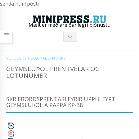
senda html póst?
Mælt er með áreiðanlegri þjónustu
VÖRULISTI
/
TILRAUNABÚNAÐUR
/
GEYMSLUÞOL PRENTVÉLAR OG
LOTUNÚMER
SKRIFBORÐSPRENTARI FYRIR UPPHLEYPT
GEYMSLUÞOL Á PAPPA KP-38