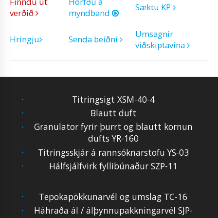
Finndu út
Horfðu á
Sæktu KP
verðið
myndband
Umsagnir
Hringju
Senda beiðni
viðskiptavina
Titringsigt XSM-40-4
Blautt duft
Granulator fyrir þurrt og blautt kornun
dufts YR-160
Titringsskjár á rannsóknarstofu YS-03
Hálfsjálfvirk fyllibúnaður SZP-11
Tepokapökkunarvél og umslag TC-16
Háhraða ál / álþynnupakkningarvél SJP-