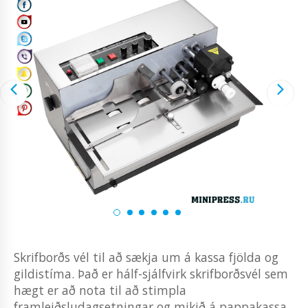
Skrifborðs vél til að sækja um á kassa fjölda og
gildistíma. Það er hálf-sjálfvirk skrifborðsvél sem
hægt er að nota til að stimpla
framleiðsludagsetningar og mikið á pappakassa.