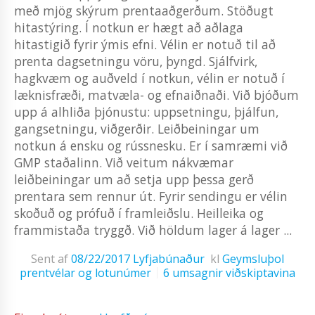
með mjög skýrum prentaaðgerðum. Stöðugt
hitastýring. Í notkun er hægt að aðlaga
hitastigið fyrir ýmis efni. Vélin er notuð til að
prenta dagsetningu vöru, þyngd. Sjálfvirk,
hagkvæm og auðveld í notkun, vélin er notuð í
læknisfræði, matvæla- og efnaiðnaði. Við bjóðum
upp á alhliða þjónustu: uppsetningu, þjálfun,
gangsetningu, viðgerðir. Leiðbeiningar um
notkun á ensku og rússnesku. Er í samræmi við
GMP staðalinn. Við veitum nákvæmar
leiðbeiningar um að setja upp þessa gerð
prentara sem rennur út. Fyrir sendingu er vélin
skoðuð og prófuð í framleiðslu. Heilleika og
frammistaða tryggð. Við höldum lager á lager ...
Sent af
08/22/2017
Lyfjabúnaður
kl
Geymsluþol
prentvélar og lotunúmer
6 umsagnir viðskiptavina