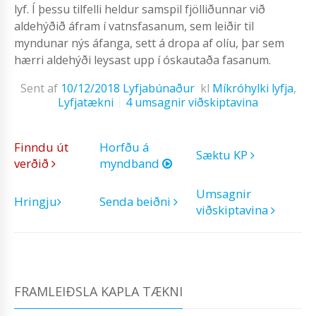
lyf. Í þessu tilfelli heldur samspil fjölliðunnar við
aldehýðið áfram í vatnsfasanum, sem leiðir til
myndunar nýs áfanga, sett á dropa af olíu, þar sem
hærri aldehýði leysast upp í óskautaða fasanum.
Sent af
10/12/2018
Lyfjabúnaður
kl
Míkróhylki lyfja
,
Lyfjatækni
4 umsagnir viðskiptavina
Finndu út
Horfðu á
Sæktu KP
verðið
myndband
Umsagnir
Hringju
Senda beiðni
viðskiptavina
FRAMLEIÐSLA KAPLA TÆKNI