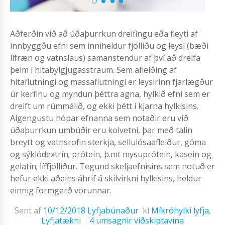
Aðferðin við að úðaþurrkun dreifingu eða fleyti af
innbyggðu efni sem inniheldur fjölliðu og leysi (bæði
lífræn og vatnslaus) samanstendur af því að dreifa
þeim í hitabylgjugasstraum. Sem afleiðing af
hitaflutningi og massaflutningi er leysirinn fjarlægður
úr kerfinu og myndun þéttra agna, hylkið efni sem er
dreift um rúmmálið, og ekki þétt í kjarna hylkisins.
Algengustu hópar efnanna sem notaðir eru við
úðaþurrkun umbúðir eru kolvetni, þar með talin
breytt og vatnsrofin sterkja, sellulósaafleiður, góma
og sýklódextrín; prótein, þ.mt mysuprótein, kasein og
gelatín; líffjölliður. Tegund skeljaefnisins sem notuð er
hefur ekki aðeins áhrif á skilvirkni hylkisins, heldur
einnig formgerð vörunnar.
Sent af
10/12/2018
Lyfjabúnaður
kl
Míkróhylki lyfja
,
Lyfjatækni
4 umsagnir viðskiptavina