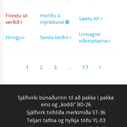
Finndu út
Horfðu á
Sæktu KP
verðið
myndband
Umsagnir
Hringju
Senda beiðni
viðskiptavina
1
2
3
...
17
Sjálfvirki búnaðurinn til að pakka í pakka
eins og „koddi“ BD-26
Sjálfvirk tvíhliða merkimiða ST-36
Teljari taflna og hylkja töflu YL-03