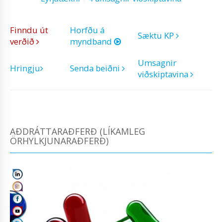
Finndu út
Horfðu á
Sæktu KP
verðið
myndband
Umsagnir
Hringju
Senda beiðni
viðskiptavina
AÐDRÁTTARAÐFERÐ (LÍKAMLEG
ÖRHYLKJUNARAÐFERÐ)