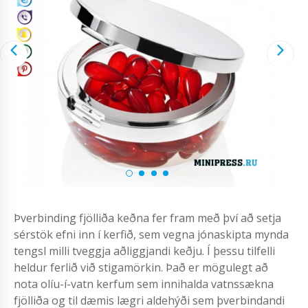
Þverbinding fjölliða keðna fer fram með því að setja
sérstök efni inn í kerfið, sem vegna jónaskipta mynda
tengsl milli tveggja aðliggjandi keðju. Í þessu tilfelli
heldur ferlið við stigamörkin. Það er mögulegt að
nota olíu-í-vatn kerfum sem innihalda vatnssækna
fjölliða og til dæmis lægri aldehýði sem þverbindandi