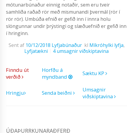
mótunarbúnaður einnig notaðir, sem eru tveir
samhliða raðað rör með mismunandi þvermál (rör í
rör rör). Umbúða efnið er gefið inn í innra holu
slöngunnar undir þrýstingi og slæðuefnið er gefið inn
í hringinn.
Sent af
10/12/2018
Lyfjabúnaður
kl
Míkróhylki lyfja
,
Lyfjatækni
4 umsagnir viðskiptavina
Finndu út
Horfðu á
Sæktu KP
verðið
myndband
Umsagnir
Hringju
Senda beiðni
viðskiptavina
ÚÐAÞURRKUNARAÐFERÐ