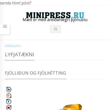
senda html póst?
Mælt er með áreiðanlegri þjónustu
VÖRULISTI
/
LYFJATÆKNI
FJÖLLIÐUN OG FJÖLÞÉTTING