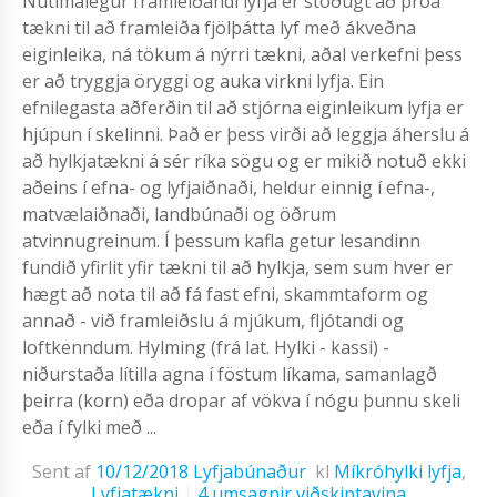
Nútímalegur framleiðandi lyfja er stöðugt að þróa
tækni til að framleiða fjölþátta lyf með ákveðna
eiginleika, ná tökum á nýrri tækni, aðal verkefni þess
er að tryggja öryggi og auka virkni lyfja. Ein
efnilegasta aðferðin til að stjórna eiginleikum lyfja er
hjúpun í skelinni. Það er þess virði að leggja áherslu á
að hylkjatækni á sér ríka sögu og er mikið notuð ekki
aðeins í efna- og lyfjaiðnaði, heldur einnig í efna-,
matvælaiðnaði, landbúnaði og öðrum
atvinnugreinum. Í þessum kafla getur lesandinn
fundið yfirlit yfir tækni til að hylkja, sem sum hver er
hægt að nota til að fá fast efni, skammtaform og
annað - við framleiðslu á mjúkum, fljótandi og
loftkenndum. Hylming (frá lat. Hylki - kassi) -
niðurstaða lítilla agna í föstum líkama, samanlagð
þeirra (korn) eða dropar af vökva í nógu þunnu skeli
eða í fylki með ...
Sent af
10/12/2018
Lyfjabúnaður
kl
Míkróhylki lyfja
,
Lyfjatækni
4 umsagnir viðskiptavina