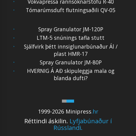
Vökvapressa rannsóknarstofu R-40
Tómarúmsduft flutningsaðili QV-05
Spray Granulator JM-120P
LTM-5 snúnings tafla stutt
Sjálfvirk þétt innsiglunarbúnaður Ál /
plast HMR-17
Spray Granulator JM-80P
HVERNIG Á AÐ skipuleggja mala og
blanda dufti?
1999-2026 Minipress
.hr
Réttindi áskilin.
Lyfjabúnaður í
Rússlandi.