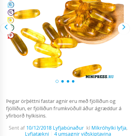
Þegar örþéttni fastar agnir eru með fjölliðun og
fjölliðun, er fjölliðun frumkvöðull áður ágræddur á
yfirborð hylkisins.
Sent af
10/12/2018
Lyfjabúnaður
kl
Míkróhylki lyfja
,
Lyfjatækni
4 umsagnir viðskiptavina