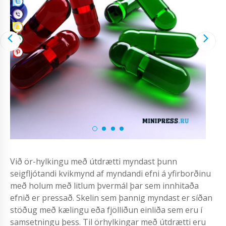
Við ör-hylkingu með útdrætti myndast þunn
seigfljótandi kvikmynd af myndandi efni á yfirborðinu
með holum með litlum þvermál þar sem innhitaða
efnið er pressað. Skelin sem þannig myndast er síðan
stöðug með kælingu eða fjölliðun einliða sem eru í
samsetningu þess. Til örhylkingar með útdrætti eru