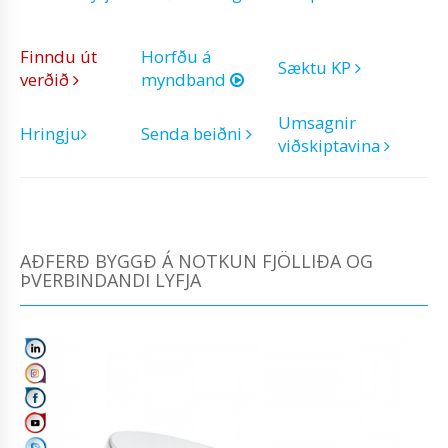
Finndu út
Horfðu á
Sæktu KP
verðið
myndband
Umsagnir
Hringju
Senda beiðni
viðskiptavina
AÐFERÐ BYGGÐ Á NOTKUN FJÖLLIÐA OG
ÞVERBINDANDI LYFJA