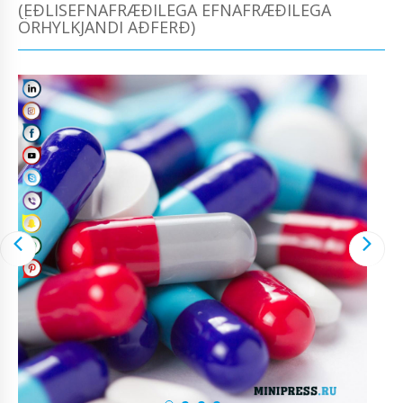
(EÐLISEFNAFRÆÐILEGA EFNAFRÆÐILEGA
ÖRHYLKJANDI AÐFERÐ)