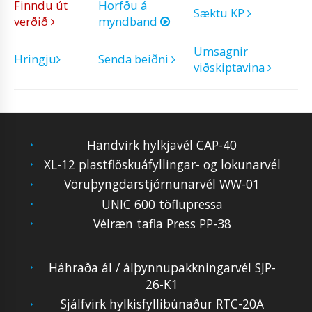
Finndu út
Horfðu á
Sæktu KP
verðið
myndband
Umsagnir
Hringju
Senda beiðni
viðskiptavina
Handvirk hylkjavél CAP-40
XL-12 plastflöskuáfyllingar- og lokunarvél
Vöruþyngdarstjórnunarvél WW-01
UNIC 600 töflupressa
Vélræn tafla Press PP-38
Háhraða ál / álþynnupakkningarvél SJP-
26-K1
Sjálfvirk hylkisfyllibúnaður RTC-20A