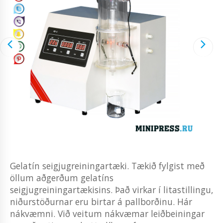
Gelatín seigjugreiningartæki. Tækið fylgist með
öllum aðgerðum gelatíns
seigjugreiningartækisins. Það virkar í litastillingu,
niðurstöðurnar eru birtar á pallborðinu. Hár
nákvæmni. Við veitum nákvæmar leiðbeiningar