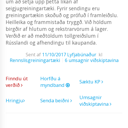
um að setja upp þetta líkan af
seigjugreiningartæki. Fyrir sendingu eru
greiningartækin skoðuð og prófuð í framleiðslu.
Heilleika og frammistaða tryggð. Við höldum
birgðir af hlutum og rekstrarvörum á lager.
Verðið er að meðtöldum tollgreiðslum í
Rússlandi og afhendingu til kaupanda.
Sent af
11/10/2017
Lyfjabúnaður
kl
Rennslisgreiningartæki
6 umsagnir viðskiptavina
Finndu út
Horfðu á
Sæktu KP
verðið
myndband
Umsagnir
Hringju
Senda beiðni
viðskiptavina