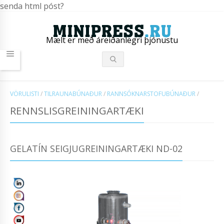
senda html póst?
Mælt er með áreiðanlegri þjónustu
VÖRULISTI
/
TILRAUNABÚNAÐUR
/
RANNSÓKNARSTOFUBÚNAÐUR
/
RENNSLISGREININGARTÆKI
GELATÍN SEIGJUGREININGARTÆKI ND-02