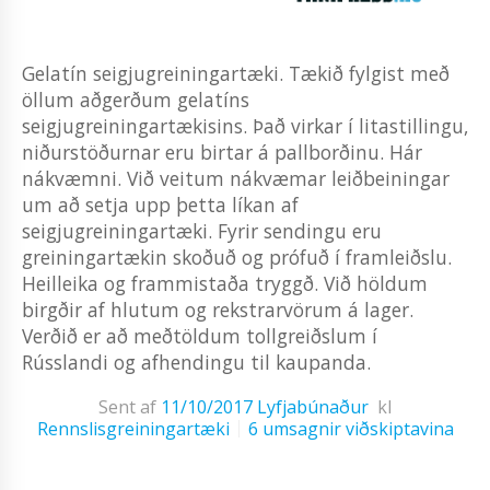
Gelatín seigjugreiningartæki. Tækið fylgist með
öllum aðgerðum gelatíns
seigjugreiningartækisins. Það virkar í litastillingu,
niðurstöðurnar eru birtar á pallborðinu. Hár
nákvæmni. Við veitum nákvæmar leiðbeiningar
um að setja upp þetta líkan af
seigjugreiningartæki. Fyrir sendingu eru
greiningartækin skoðuð og prófuð í framleiðslu.
Heilleika og frammistaða tryggð. Við höldum
birgðir af hlutum og rekstrarvörum á lager.
Verðið er að meðtöldum tollgreiðslum í
Rússlandi og afhendingu til kaupanda.
Sent af
11/10/2017
Lyfjabúnaður
kl
Rennslisgreiningartæki
6 umsagnir viðskiptavina