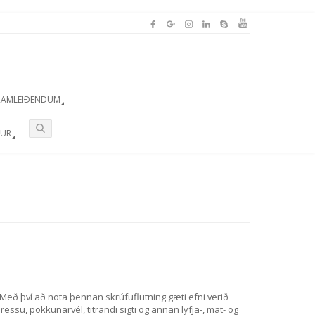
FRAMLEIÐENDUM
ÐUR
 Með því að nota þennan skrúfuflutning gæti efni verið
ssu, pökkunarvél, titrandi sigti og annan lyfja-, mat- og