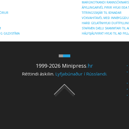
MARGNOTKANDI RANNSÓKNARST
ÁFYLLINGARVÉL FYRIR HYLKI EÐA
IVÖRUR
TITRINGSSKJÁR TIL IÐNAÐAR
VÖKVAHITAVÉL MEÐ INNBYGGÐ
HARÐ GELATÍNHYLKI DUFTFYLLIN
M
STAFRÆN DÆLU SKAMMTARI TIL A
G GILDISTÍMA
HÁLFSJÁLFVIRKT HYLKI TIL AÐ FYL
1999-2026 Minipress
.hr
Réttindi áskilin.
Lyfjabúnaður í Rússlandi.