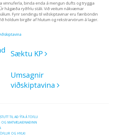
vinnuferla, binda enda á mengun dufts og tryggja
Úr hágæða ryðfríu stáli. Við veitum nákvæmar
álum. Fyrir sendingu til viðskiptavinar eru færiböndin
Við höldum birgðir af hlutum og rekstrarvörum á lager.
iðskiptavina
nd
Sæktu KP
Umsagnir
viðskiptavina
UTT TIL AÐ ÝTA Á TÖFLU
A- OG MATVÆLAIÐNAÐINN
A
ÖFLUR OG HYLKI