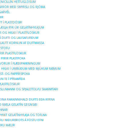
PENICILLÍN HETTUGLÖSUM
GARRÖR MEÐ SMYRSLI OG RJÓMA
GARVÉL
NIR
T Í PLASTDÓSIR
LÆGJA RYK ÚR GELATÍNHYLKJUM
UR OG HYLKI Í PLASTFLÖSKUR
 Á DUFTI OG LAUSAFURÐUM
BLAUTT KORNUN AF DUFTMASSA
RSTOFU
IR PLASTFLÖSKUR
 FYRIR PLASTPOKA
VÖRUR Í FLÆÐIPAKKNINGUM
G HYLKI Í UMBÚÐUM MEÐ MJÚKUM RÆMUM
ST- OG PAPPÍRSPOKA
N TE Í PÝRAMÝDA
PLASTFLÖSKUR
SLUMANNI OG SPJALDTÖLVU SKAMMTARI
EINA RAKAINNIHALD DUFTS EÐA KYRNA
AÐ MÆLA GELATÍN GEGNSÆI
UNNAR
ÞYKKT GELATÍNHYLKJA OG TÖFLNA
ERLI NIÐURBROTS Á FÖSTU EFNI
RKU MÆLIR