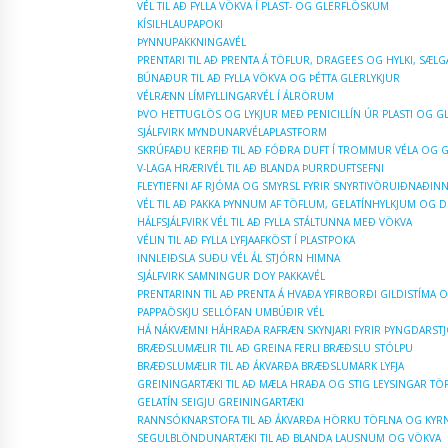
VÉL TIL AÐ FYLLA VÖKVA Í PLAST- OG GLERFLÖSKUM
KÍSILHLAUPAPOKI
ÞYNNUPAKKNINGAVÉL
PRENTARI TIL AÐ PRENTA Á TÖFLUR, DRAGEES OG HYLKI, SÆLG
BÚNAÐUR TIL AÐ FYLLA VÖKVA OG ÞÉTTA GLERLYKJUR
VÉLRÆNN LÍMFYLLINGARVÉL Í ÁLRÖRUM
ÞVO HETTUGLÖS OG LYKJUR MEÐ PENICILLÍN ÚR PLASTI OG GL
SJÁLFVIRK MYNDUNARVÉLAPLASTFORM
SKRÚFAÐU KERFIÐ TIL AÐ FÓÐRA DUFT Í TROMMUR VÉLA OG 
V-LAGA HRÆRIVÉL TIL AÐ BLANDA ÞURRDUFTSEFNI
FLEYTIEFNI AF RJÓMA OG SMYRSL FYRIR SNYRTIVÖRUIÐNAÐIN
VÉL TIL AÐ PAKKA ÞYNNUM AF TÖFLUM, GELATÍNHYLKJUM OG
HÁLFSJÁLFVIRK VÉL TIL AÐ FYLLA STÁLTUNNA MEÐ VÖKVA
VÉLIN TIL AÐ FYLLA LYFJAAFKÖST Í PLASTPOKA
INNLEIÐSLA SUÐU VÉL ÁL STJÓRN HIMNA
SJÁLFVIRK SAMNINGUR DOY PAKKAVÉL
PRENTARINN TIL AÐ PRENTA Á HVAÐA YFIRBORÐI GILDISTÍMA
PAPPAÖSKJU SELLÓFAN UMBÚÐIR VÉL
HÁ NÁKVÆMNI HÁHRAÐA RAFRÆN SKYNJARI FYRIR ÞYNGDARS
BRÆÐSLUMÆLIR TIL AÐ GREINA FERLI BRÆÐSLU STÓLPU
BRÆÐSLUMÆLIR TIL AÐ ÁKVARÐA BRÆÐSLUMARK LYFJA
GREININGARTÆKI TIL AÐ MÆLA HRAÐA OG STIG LEYSINGAR TÖ
GELATÍN SEIGJU GREININGARTÆKI
RANNSÓKNARSTOFA TIL AÐ ÁKVARÐA HÖRKU TÖFLNA OG KYR
SEGULBLÖNDUNARTÆKI TIL AÐ BLANDA LAUSNUM OG VÖKVA