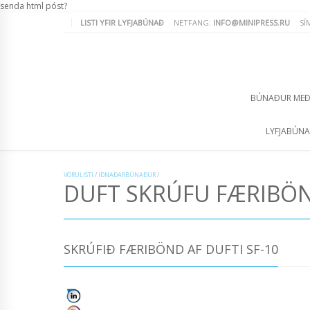
senda html póst?
LISTI YFIR LYFJABÚNAÐ
NETFANG:
INFO@MINIPRESS.RU
SÍ
BÚNAÐUR ME
LYFJABÚN
VÖRULISTI
/
IÐNAÐARBÚNAÐUR
/
DUFT SKRÚFU FÆRIBÖ
SKRÚFIÐ FÆRIBÖND AF DUFTI SF-10