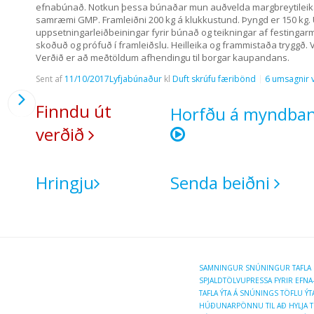
efnabúnað. Notkun þessa búnaðar mun auðvelda margbreytileika 
samræmi GMP. Framleiðni 200 kg á klukkustund. Þyngd er 150 kg. 
uppsetningarleiðbeiningar fyrir búnað og teikningar af festingarm
skoðuð og prófuð í framleiðslu. Heilleika og frammistaða tryggð. 
Verðið er að meðtöldum afhendingu til borgar kaupandans.
Sent af
11/10/2017
Lyfjabúnaður
kl
Duft skrúfu færibönd
6 umsagnir v
Finndu út
Horfðu á myndba
verðið
Hringju
Senda beiðni
SAMNINGUR SNÚNINGUR TAFLA ST
SPJALDTÖLVUPRESSA FYRIR EFN
TAFLA ÝTA Á SNÚNINGS TÖFLU ÝT
HÚÐUNARPÖNNU TIL AÐ HYLJA T