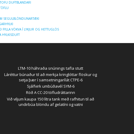
OFU DUFTBLANDARI
 TÖFLU
UM SEGULBLÖNDUNARTÆKI
GARHYLKI
Ð FYLLA VÖKVA Í LYKJUR OG HETTUGLÖS
LA HYLKISDUFT
LTM-10 háhraða snúnings tafla stutt
Láréttur búnaður til að merkja kringlóttar flöskur og
setja þær í samsetningarílát CTPE-6
Sjálfvirk umbúðavél SYM-6
Röð A CC-20 töfludráttarinn
Við viljum kaupa 150 lítra tank með rafhitun til að
undirbúa blöndu af gelatíni og vatni