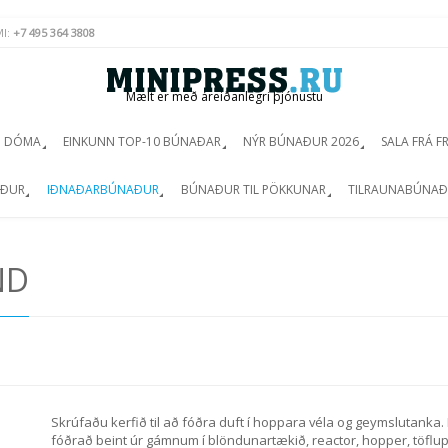
MI:
+7 495 364 3808
Mælt er með áreiðanlegri þjónustu
Ð DÓMA
EINKUNN TOP-10 BÚNAÐAR
NÝR BÚNAÐUR 2026
SALA FRÁ 
AÐUR
IÐNAÐARBÚNAÐUR
BÚNAÐUR TIL PÖKKUNAR
TILRAUNABÚNA
ND
Skrúfaðu kerfið til að fóðra duft í hoppara véla og geymslutanka.
fóðrað beint úr gámnum í blöndunartækið, reactor, hopper, töflupre