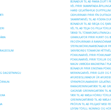
BÚNAÐUR TIL AÐ PAKKA DUFT Í 
VÉL FYRIR SKAMMTAÐA ÁFYLLIN
HARÐ GELATÍNHYLKI DUFTFYLLIN
ÆTI
ÚÐÞURRKARI FYRIR FÍN DUFTAG
SKAMMTARVÉL TIL AÐ FÓÐRA DUF
BÚNAÐUR TIL AÐ FÆGJA OG FJAR
ERI
VÉL TIL AÐ TELJA OG FYLLA TÖFL
TÆKIÐ TIL TÓMARÚMFLUTNINGA
GÁMA
GRANULATOR FYRIR ÞURRT OG 
FROSTÞURRKARI Á RANNSÓKNA
N
STEFNUMÖRKUNARBÚNAÐUR FYR
 DRAGEESUM
SKRIFBORÐS TÓMARÚM ÞÉTTIVÉL
PÖKKUNARVÉL FYRIR PÖKKUNAR
PÖKKUNARVÉL FYRIR TÖFLUR O
MAGN UMBÚÐA MAGNEFNA Í PLA
BÚNAÐUR FYRIR EINSTAKA PÖKKU
 OG DAGSETNINGU
MERKINGARVÉL FYRIR GLER OG 
AFGREIÐSLUMAÐUR ÚR AFGREIÐ
TJÓRNUN
STYRKPRÓFUNARKERFI GELATÍNS
RAKAGREININGARTÆKI TIL AÐ GR
GAGNSÆI GREININGARTÆKI TIL 
FLNA
TÆKI TIL AÐ MÆLA HÖRKU TÖFL
GREININGARTÆKIÐ TIL AÐ MÆLA 
NA
PRÓFUN TIL AÐ FYLGJAST MEÐ F
LEYSNI TÖFLU, NÚNINGI OG HÖ