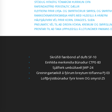
STÖÐUG HITASTIG TÓMARÚM ÞURRKUN OFN
RAFEINDASTÝRÐ PERISTALTIC DÆLUR
FLEYTIEFNI FYRIR LYFJA- OG SNYRTIVÖRUR SMYRSL OG SNYRT
RANNSÓKNARVERKSMIÐJA HNÍFS MEÐ HLEÐSLU Á HRÁEFNI
HÁLFSJÁLFVIRK VÉL FYRIR KORN, DRAGEES, SUÐA
PNEUMATIC VÉL TIL AÐ DREIFA VÖKVA, KREMUM OG SMYRSLU
PRENTARI TIL AÐ TAKA UPPHLEÐSLU Á LOTUNÚMER PAKKANS O
Skrúfið færibönd af dufti SF-10
Einhliða merkimiða Búnaður CTPE-83
Sjálfvirk umbúðavél JWP-24
Greiningartækið á fjórum breytum töflanna PJ-03
Loftþrýstibúnaður fyrir krem OG smyrsl-25