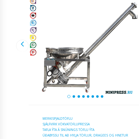
MERKISPJALDTÖFLU
SJÁLFVIRK VÖKVATÖFLUPRESSA
TAFLA ÝTA Á SNÚNINGS TÖFLU ÝTA
ÚÐABYSSU TIL AÐ HYLJA TÖFLUR, DRAGEES OG HNETUR