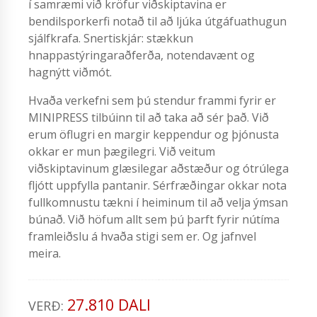
í samræmi við kröfur viðskiptavina er
bendilsporkerfi notað til að ljúka útgáfuathugun
sjálfkrafa. Snertiskjár: stækkun
hnappastýringaraðferða, notendavænt og
hagnýtt viðmót.
Hvaða verkefni sem þú stendur frammi fyrir er
MINIPRESS tilbúinn til að taka að sér það. Við
erum öflugri en margir keppendur og þjónusta
okkar er mun þægilegri. Við veitum
viðskiptavinum glæsilegar aðstæður og ótrúlega
fljótt uppfylla pantanir. Sérfræðingar okkar nota
fullkomnustu tækni í heiminum til að velja ýmsan
búnað. Við höfum allt sem þú þarft fyrir nútíma
framleiðslu á hvaða stigi sem er. Og jafnvel
meira.
27.810 DALI
VERÐ: