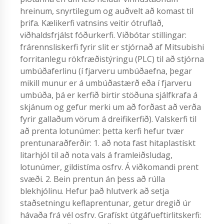
hreinum, snyrtilegum og auðvelt að komast til
þrifa. Kælikerfi vatnsins veitir ótruflað,
viðhaldsfrjálst fóðurkerfi. Viðbótar stillingar:
frárennsliskerfi fyrir slit er stjórnað af Mitsubishi
forritanlegu rökfræðistýringu (PLC) til að stjórna
umbúðaferlinu (í fjarveru umbúðaefna, þegar
mikill munur er á umbúðastærð eða í fjarveru
umbúða, þá er kerfið birtir stöðuna sjálfkrafa á
skjánum og gefur merki um að forðast að verða
fyrir gallaðum vörum á dreifikerfið). Valskerfi til
að prenta lotunúmer: þetta kerfi hefur tvær
prentunaraðferðir: 1. að nota fast hitaplastískt
litarhjól til að nota vals á framleiðsludag,
lotunúmer, gildistíma osfrv. Á viðkomandi prent
svæði. 2. Bein prentun án þess að rúlla
blekhjólinu. Hefur það hlutverk að setja
staðsetningu keflaprentunar, getur dregið úr
hávaða frá vél osfrv. Grafískt útgáfueftirlitskerfi: