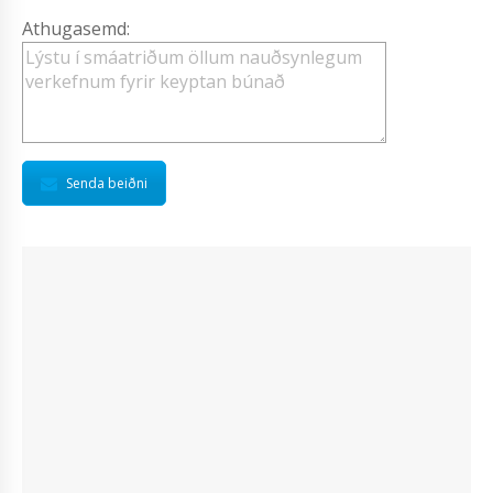
Athugasemd:
Senda beiðni