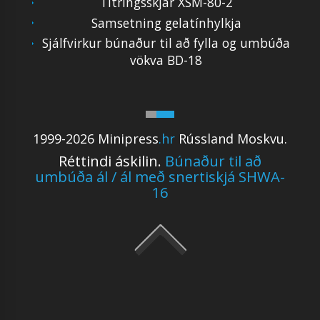
Titringsskjár XSM-80-2
Samsetning gelatínhylkja
Sjálfvirkur búnaður til að fylla og umbúða
vökva BD-18
1999-2026 Minipress
.hr
Rússland Moskvu.
Réttindi áskilin.
Búnaður til að
umbúða ál / ál með snertiskjá SHWA-
16