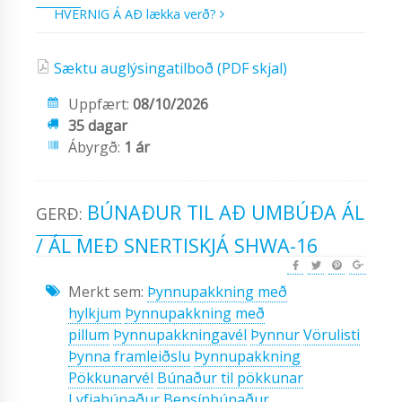
HVERNIG Á AÐ lækka verð?
Sæktu auglýsingatilboð (PDF skjal)
Uppfært:
08/10/2026
35 dagar
Ábyrgð:
1 ár
BÚNAÐUR TIL AÐ UMBÚÐA ÁL
GERÐ:
/ ÁL MEÐ SNERTISKJÁ SHWA-16
Merkt sem:
Þynnupakkning með
hylkjum
Þynnupakkning með
pillum
Þynnupakkningavél
Þynnur
Vörulisti
Þynna framleiðslu
Þynnupakkning
Pökkunarvél
Búnaður til pökkunar
Lyfjabúnaður
Bensínbúnaður