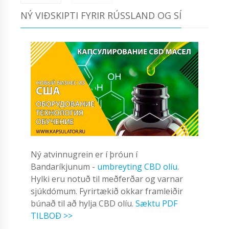
NÝ VIÐSKIPTI FYRIR RÚSSLAND OG SÍ
Ný atvinnugrein er í þróun í
Bandaríkjunum -
umbreyting CBD olíu
.
Hylki eru notuð til meðferðar og varnar
sjúkdómum. Fyrirtækið okkar framleiðir
búnað til að hylja CBD olíu.
Sæktu PDF
TILBOÐ >>