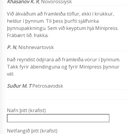
Khasanov K. R
, Novorossiysk
Við ákváðum að framleiða töflur, ekki í krukkur,
heldur í þynnum. Til þess þurfti sjálfvirka
þynnupakkningu. Sem við keyptum hjá Minipress.
Frábært lið. Þakka.
P. N
, Nishnevartovsk
Það reyndist ódýrara að framleiða vörur í þynnum.
Takk fyrir ábendinguna og fyrir Minipress þynnur
vél.
Suður M. T
Petrosavodsk
Nafn þitt (krafist)
Netfangið þitt (krafist)