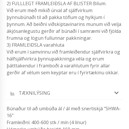
2) FULLLEGT FRAMLEIÐSLA AF BLISTER Bílum.
Við erum með mikið úrval af sjálfvirkum
þynnubúnaði til að pakka töflum og hylkjum í
þynnum. Að beiðni viðskiptavinarins munum við velja
ákjósanlegustu gerðir af búnaði í samræmi við fjölda
frumna og lögun fullunnar pakkningar.
3) FRAMLEIÐSLA varahluta
Við erum í samvinnu við framleiðendur sjálfvirkra og
hálfsjálfvirkra þynnupakkninga véla og erum
þátttakendur í framboði á varahlutum fyrir allar
gerðir af vélum sem keyptar eru í fyrirtækinu okkar.
TÆKNILÝSING
Búnaður til að umbúða ál / ál með snertiskjá "SHWA-
16"
Framleiðni: 400-600 stk / mín (4 línur)