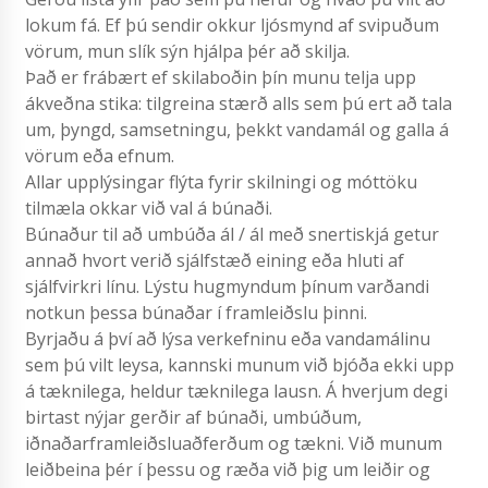
lokum fá. Ef þú sendir okkur ljósmynd af svipuðum
vörum, mun slík sýn hjálpa þér að skilja.
Það er frábært ef skilaboðin þín munu telja upp
ákveðna stika: tilgreina stærð alls sem þú ert að tala
um, þyngd, samsetningu, þekkt vandamál og galla á
vörum eða efnum.
Allar upplýsingar flýta fyrir skilningi og móttöku
tilmæla okkar við val á búnaði.
Búnaður til að umbúða ál / ál með snertiskjá getur
annað hvort verið sjálfstæð eining eða hluti af
sjálfvirkri línu. Lýstu hugmyndum þínum varðandi
notkun þessa búnaðar í framleiðslu þinni.
Byrjaðu á því að lýsa verkefninu eða vandamálinu
sem þú vilt leysa, kannski munum við bjóða ekki upp
á tæknilega, heldur tæknilega lausn. Á hverjum degi
birtast nýjar gerðir af búnaði, umbúðum,
iðnaðarframleiðsluaðferðum og tækni. Við munum
leiðbeina þér í þessu og ræða við þig um leiðir og