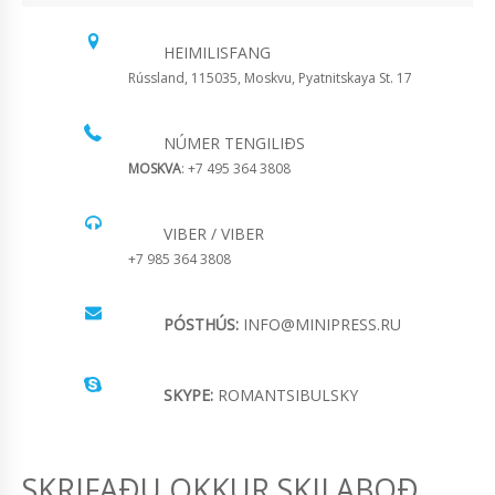
HEIMILISFANG
Rússland, 115035, Moskvu, Pyatnitskaya St. 17
NÚMER TENGILIÐS
MOSKVA
: +7 495 364 3808
VIBER / VIBER
+7 985 364 3808
PÓSTHÚS:
INFO@MINIPRESS.RU
SKYPE:
ROMANTSIBULSKY
SKRIFAÐU OKKUR SKILABOÐ