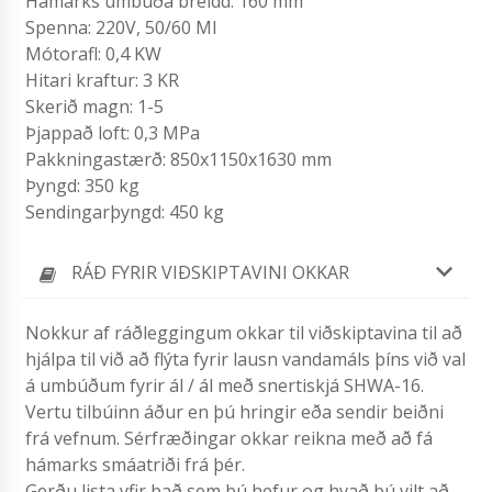
Hámarks umbúða breidd: 160 mm
Spenna: 220V, 50/60 Ml
Mótorafl: 0,4 KW
Hitari kraftur: 3 KR
Skerið magn: 1-5
Þjappað loft: 0,3 MPa
Pakkningastærð: 850x1150x1630 mm
Þyngd: 350 kg
Sendingarþyngd: 450 kg
RÁÐ FYRIR VIÐSKIPTAVINI OKKAR
Nokkur af ráðleggingum okkar til viðskiptavina til að
hjálpa til við að flýta fyrir lausn vandamáls þíns við val
á umbúðum fyrir ál / ál með snertiskjá SHWA-16.
Vertu tilbúinn áður en þú hringir eða sendir beiðni
frá vefnum. Sérfræðingar okkar reikna með að fá
hámarks smáatriði frá þér.
Gerðu lista yfir það sem þú hefur og hvað þú vilt að