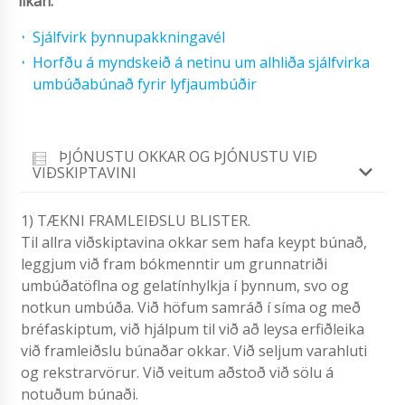
líkan:
Sjálfvirk þynnupakkningavél
Horfðu á myndskeið á netinu um alhliða sjálfvirka
umbúðabúnað fyrir lyfjaumbúðir
ÞJÓNUSTU OKKAR OG ÞJÓNUSTU VIÐ
VIÐSKIPTAVINI
1) TÆKNI FRAMLEIÐSLU BLISTER.
Til allra viðskiptavina okkar sem hafa keypt búnað,
leggjum við fram bókmenntir um grunnatriði
umbúðatöflna og gelatínhylkja í þynnum, svo og
notkun umbúða. Við höfum samráð í síma og með
bréfaskiptum, við hjálpum til við að leysa erfiðleika
við framleiðslu búnaðar okkar. Við seljum varahluti
og rekstrarvörur. Við veitum aðstoð við sölu á
notuðum búnaði.