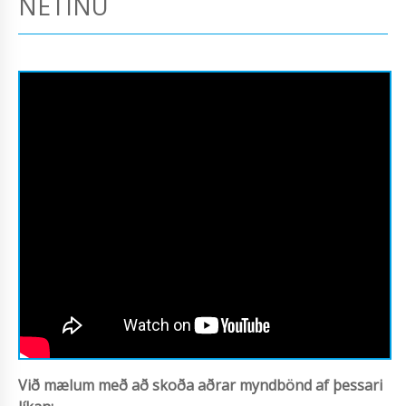
NETINU
Við mælum með að skoða aðrar myndbönd af þessari