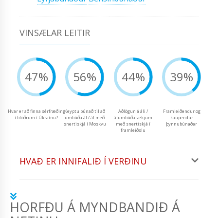
VINSÆLAR LEITIR
47%
56%
44%
39%
Hvar er að finna sérfræðing
Keyptu búnað til að
Aðlögun á áli /
Framleiðendur og
í blöðrum í Úkraínu?
umbúða ál / ál með
álumbúðatækjum
kaupendur
snertiskjá í Moskvu
með snertiskjá í
þynnubúnaðar
framleiðslu
HVAÐ ER INNIFALIÐ Í VERÐINU
HORFÐU Á MYNDBANDIÐ Á