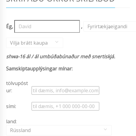
Ég,
,
Fyrirtækjaeigandi
,
Vilja brátt kaupa
shwa-16 ál / ál umbúðabúnaður með snertiskjá.
Samskiptaupplýsingar mínar:
tölvupóst
ur:
sími:
land:
Rússland