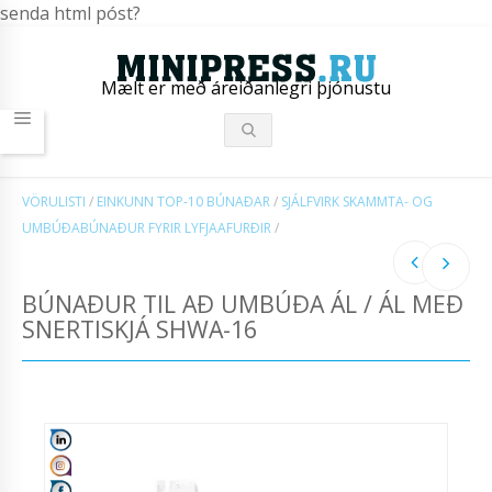
senda html póst?
Mælt er með áreiðanlegri þjónustu
VÖRULISTI
/
EINKUNN TOP-10 BÚNAÐAR
/
SJÁLFVIRK SKAMMTA- OG
UMBÚÐABÚNAÐUR FYRIR LYFJAAFURÐIR
/
BÚNAÐUR TIL AÐ UMBÚÐA ÁL / ÁL MEÐ
SNERTISKJÁ SHWA-16