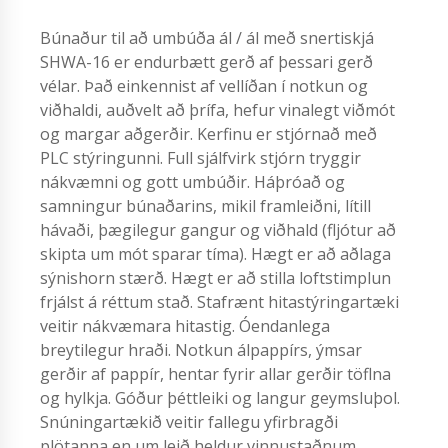
Búnaður til að umbúða ál / ál með snertiskjá
SHWA-16 er endurbætt gerð af þessari gerð
vélar. Það einkennist af vellíðan í notkun og
viðhaldi, auðvelt að þrífa, hefur vinalegt viðmót
og margar aðgerðir. Kerfinu er stjórnað með
PLC stýringunni. Full sjálfvirk stjórn tryggir
nákvæmni og gott umbúðir. Háþróað og
samningur búnaðarins, mikil framleiðni, lítill
hávaði, þægilegur gangur og viðhald (fljótur að
skipta um mót sparar tíma). Hægt er að aðlaga
sýnishorn stærð. Hægt er að stilla loftstimplun
frjálst á réttum stað. Stafrænt hitastýringartæki
veitir nákvæmara hitastig. Óendanlega
breytilegur hraði. Notkun álpappírs, ýmsar
gerðir af pappír, hentar fyrir allar gerðir töflna
og hylkja. Góður þéttleiki og langur geymsluþol.
Snúningartækið veitir fallegu yfirbragði
plötanna en um leið heldur vinnustaðnum