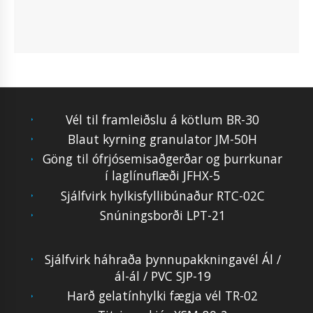
Vél til framleiðslu á kötlum BR-30
Blaut kyrning granulator JM-50H
Göng til ófrjósemisaðgerðar og þurrkunar
í laglínuflæði JFHX-5
Sjálfvirk hylkisfyllibúnaður RTC-02C
Snúningsborði LPT-21
Sjálfvirk háhraða þynnupakkningavél Ál /
ál-ál / PVC SJP-19
Harð gelatínhylki fægja vél TR-02