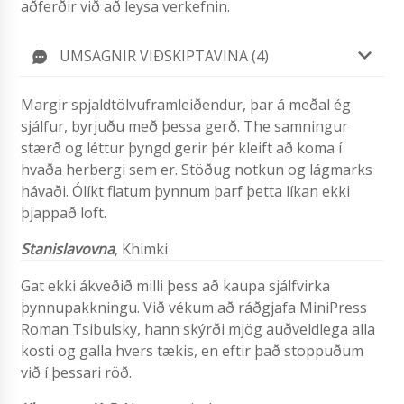
aðferðir við að leysa verkefnin.
UMSAGNIR VIÐSKIPTAVINA (4)
Margir spjaldtölvuframleiðendur, þar á meðal ég
sjálfur, byrjuðu með þessa gerð. The samningur
stærð og léttur þyngd gerir þér kleift að koma í
hvaða herbergi sem er. Stöðug notkun og lágmarks
hávaði. Ólíkt flatum þynnum þarf þetta líkan ekki
þjappað loft.
Stanislavovna
, Khimki
Gat ekki ákveðið milli þess að kaupa sjálfvirka
þynnupakkningu. Við vékum að ráðgjafa MiniPress
Roman Tsibulsky, hann skýrði mjög auðveldlega alla
kosti og galla hvers tækis, en eftir það stoppuðum
við í þessari röð.