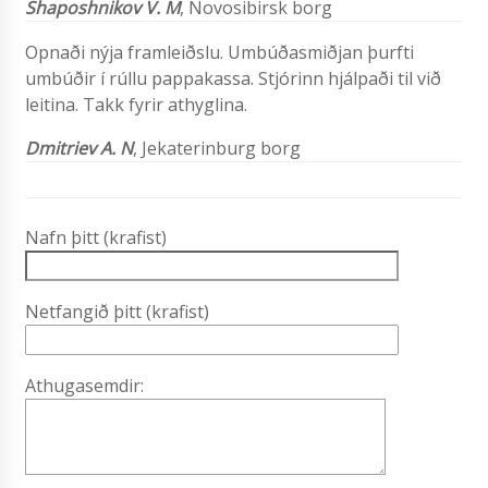
Shaposhnikov V. M
, Novosibirsk borg
Opnaði nýja framleiðslu. Umbúðasmiðjan þurfti
umbúðir í rúllu pappakassa. Stjórinn hjálpaði til við
leitina. Takk fyrir athyglina.
Dmitriev A. N
, Jekaterinburg borg
Nafn þitt (krafist)
Netfangið þitt (krafist)
Athugasemdir: