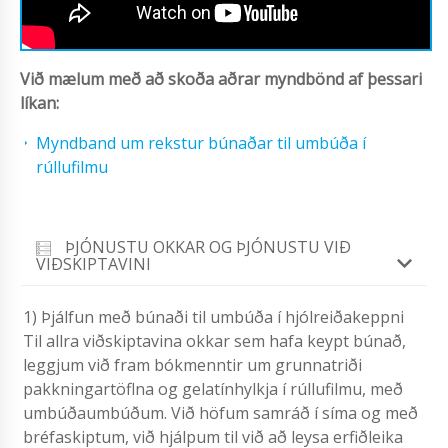
Við mælum með að skoða aðrar myndbönd af þessari
líkan:
Myndband um rekstur búnaðar til umbúða í
rúllufilmu
ÞJÓNUSTU OKKAR OG ÞJÓNUSTU VIÐ
VIÐSKIPTAVINI
1) Þjálfun með búnaði til umbúða í hjólreiðakeppni
Til allra viðskiptavina okkar sem hafa keypt búnað,
leggjum við fram bókmenntir um grunnatriði
pakkningartöflna og gelatínhylkja í rúllufilmu, með
umbúðaumbúðum. Við höfum samráð í síma og með
bréfaskiptum, við hjálpum til við að leysa erfiðleika