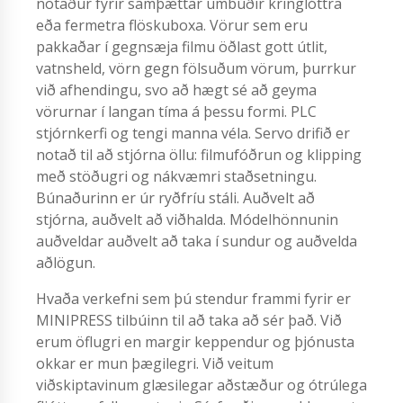
notaður fyrir samþættar umbúðir kringlóttra
eða fermetra flöskuboxa. Vörur sem eru
pakkaðar í gegnsæja filmu öðlast gott útlit,
vatnsheld, vörn gegn fölsuðum vörum, þurrkur
við afhendingu, svo að hægt sé að geyma
vörurnar í langan tíma á þessu formi. PLC
stjórnkerfi og tengi manna véla. Servo drifið er
notað til að stjórna öllu: filmufóðrun og klipping
með stöðugri og nákvæmri staðsetningu.
Búnaðurinn er úr ryðfríu stáli. Auðvelt að
stjórna, auðvelt að viðhalda. Módelhönnunin
auðveldar auðvelt að taka í sundur og auðvelda
aðlögun.
Hvaða verkefni sem þú stendur frammi fyrir er
MINIPRESS tilbúinn til að taka að sér það. Við
erum öflugri en margir keppendur og þjónusta
okkar er mun þægilegri. Við veitum
viðskiptavinum glæsilegar aðstæður og ótrúlega