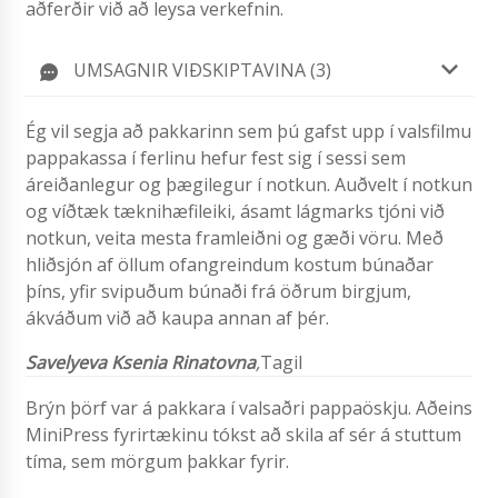
aðferðir við að leysa verkefnin.
UMSAGNIR VIÐSKIPTAVINA (3)
Ég vil segja að pakkarinn sem þú gafst upp í valsfilmu
pappakassa í ferlinu hefur fest sig í sessi sem
áreiðanlegur og þægilegur í notkun. Auðvelt í notkun
og víðtæk tæknihæfileiki, ásamt lágmarks tjóni við
notkun, veita mesta framleiðni og gæði vöru. Með
hliðsjón af öllum ofangreindum kostum búnaðar
þíns, yfir svipuðum búnaði frá öðrum birgjum,
ákváðum við að kaupa annan af þér.
Savelyeva Ksenia Rinatovna
,
Tagil
Brýn þörf var á pakkara í valsaðri pappaöskju. Aðeins
MiniPress fyrirtækinu tókst að skila af sér á stuttum
tíma, sem mörgum þakkar fyrir.