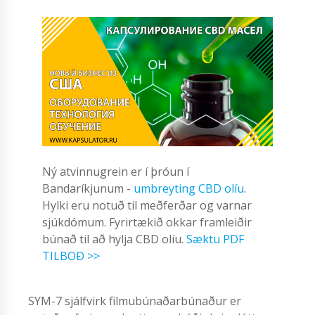
Ný atvinnugrein er í þróun í
Bandaríkjunum -
umbreyting CBD olíu
.
Hylki eru notuð til meðferðar og varnar
sjúkdómum. Fyrirtækið okkar framleiðir
búnað til að hylja CBD olíu.
Sæktu PDF
TILBOÐ >>
SYM-7 sjálfvirk filmubúnaðarbúnaður er