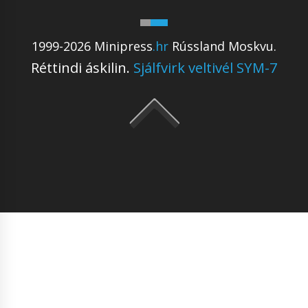
1999-2026 Minipress
.hr
Rússland Moskvu.
Réttindi áskilin.
Sjálfvirk veltivél SYM-7