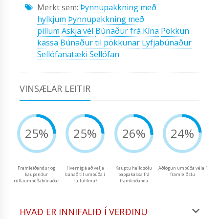
Merkt sem:
Þynnupakkning með
hylkjum
Þynnupakkning með
pillum
Askja vél
Búnaður frá Kína
Pökkun
kassa
Búnaður til pökkunar
Lyfjabúnaður
Sellófanatæki
Sellófan
VINSÆLAR LEITIR
25%
25%
26%
24%
Framleiðendur og
Hvernig á að velja
Kauptu heildsölu
Aðlögun umbúða véla í
kaupendur
búnað til umbúða í
pappakassa frá
framleiðslu
rúllaumbúðabúnaðar
rúllufilmu?
framleiðanda
HVAÐ ER INNIFALIÐ Í VERÐINU