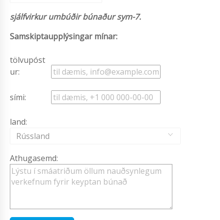
sjálfvirkur umbúðir búnaður sym-7.
Samskiptaupplýsingar mínar:
tölvupóst
ur:
sími:
land:
Rússland
Athugasemd: