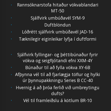
Rannsóknarstofa hitaður vökvablandari
MT-50
Sjálfvirk umbúðavél SYM-9
Duftblöndun
Lóðrétt sjálfvirk umbúðavél JAD-16
Tæknilegir eiginleikar lyfja í duftformi
Sjálfvirk fyllingar- og þéttibúnaður fyrir
vökva og seigfljótandi efni XXM-4Y
Búnaður til að fylla vökva XY-6B
Afþynna vél til að fjarlægja töflur og hylki
úr þynnupakkningu Series B CC-40
Hvernig á að þróa ferlið við umbreytingu
dufts?
Vél til framleiðslu á kötlum BR-10