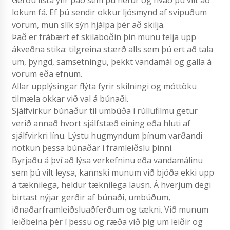
Gerðu lista yfir það sem þú hefur og hvað þú vilt að
lokum fá. Ef þú sendir okkur ljósmynd af svipuðum
vörum, mun slík sýn hjálpa þér að skilja.
Það er frábært ef skilaboðin þín munu telja upp
ákveðna stika: tilgreina stærð alls sem þú ert að tala
um, þyngd, samsetningu, þekkt vandamál og galla á
vörum eða efnum.
Allar upplýsingar flýta fyrir skilningi og móttöku
tilmæla okkar við val á búnaði.
Sjálfvirkur búnaður til umbúða í rúllufilmu getur
verið annað hvort sjálfstæð eining eða hluti af
sjálfvirkri línu. Lýstu hugmyndum þínum varðandi
notkun þessa búnaðar í framleiðslu þinni.
Byrjaðu á því að lýsa verkefninu eða vandamálinu
sem þú vilt leysa, kannski munum við bjóða ekki upp
á tæknilega, heldur tæknilega lausn. Á hverjum degi
birtast nýjar gerðir af búnaði, umbúðum,
iðnaðarframleiðsluaðferðum og tækni. Við munum
leiðbeina þér í þessu og ræða við þig um leiðir og