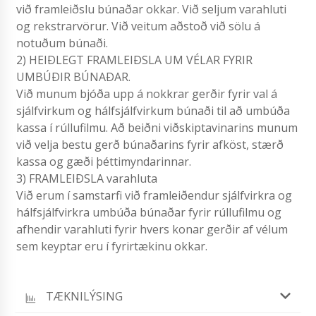
við framleiðslu búnaðar okkar. Við seljum varahluti
og rekstrarvörur. Við veitum aðstoð við sölu á
notuðum búnaði.
2) HEIÐLEGT FRAMLEIÐSLA UM VÉLAR FYRIR
UMBÚÐIR BÚNAÐAR.
Við munum bjóða upp á nokkrar gerðir fyrir val á
sjálfvirkum og hálfsjálfvirkum búnaði til að umbúða
kassa í rúllufilmu. Að beiðni viðskiptavinarins munum
við velja bestu gerð búnaðarins fyrir afköst, stærð
kassa og gæði þéttimyndarinnar.
3) FRAMLEIÐSLA varahluta
Við erum í samstarfi við framleiðendur sjálfvirkra og
hálfsjálfvirkra umbúða búnaðar fyrir rúllufilmu og
afhendir varahluti fyrir hvers konar gerðir af vélum
sem keyptar eru í fyrirtækinu okkar.
TÆKNILÝSING