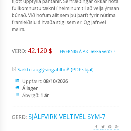
fljótt uppfylla pantanir. Sérfræðingar okkar nota
fullkomnustu tækni í heiminum til að velja ýmsan
búnað. Við höfum allt sem þú þarft fyrir nútíma
framleiðslu á hvaða stigi sem er. Og jafnvel
meira.
42.120 $
VERÐ:
HVERNIG Á AÐ lækka verð?
Sæktu auglýsingatilboð (PDF skjal)
Uppfært:
08/10/2026
Á lager
Ábyrgð:
1 ár
SJÁLFVIRK VELTIVÉL SYM-7
GERÐ: