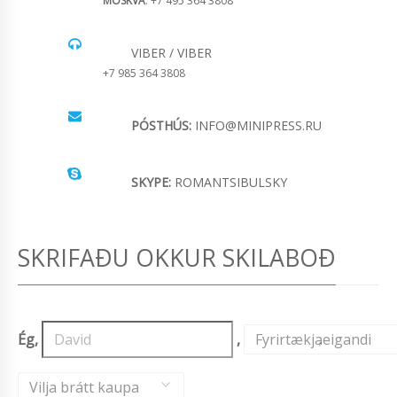
MOSKVA
: +7 495 364 3808
VIBER / VIBER
+7 985 364 3808
PÓSTHÚS:
INFO@MINIPRESS.RU
SKYPE:
ROMANTSIBULSKY
SKRIFAÐU OKKUR SKILABOÐ
Ég,
,
Fyrirtækjaeigandi
,
Vilja brátt kaupa