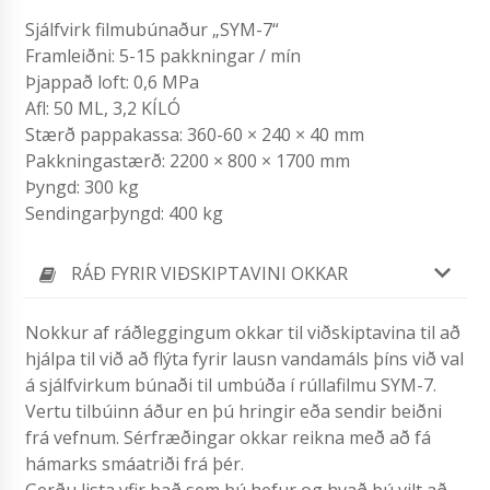
Sjálfvirk filmubúnaður „SYM-7“
Framleiðni: 5-15 pakkningar / mín
Þjappað loft: 0,6 MPa
Afl: 50 ML, 3,2 KÍLÓ
Stærð pappakassa: 360-60 × 240 × 40 mm
Pakkningastærð: 2200 × 800 × 1700 mm
Þyngd: 300 kg
Sendingarþyngd: 400 kg
RÁÐ FYRIR VIÐSKIPTAVINI OKKAR
Nokkur af ráðleggingum okkar til viðskiptavina til að
hjálpa til við að flýta fyrir lausn vandamáls þíns við val
á sjálfvirkum búnaði til umbúða í rúllafilmu SYM-7.
Vertu tilbúinn áður en þú hringir eða sendir beiðni
frá vefnum. Sérfræðingar okkar reikna með að fá
hámarks smáatriði frá þér.