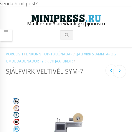
senda html póst?
Mælt er með áreiðanlegri þjónustu
VÖRULISTI
/
EINKUNN TOP-10 BÚNAÐAR
/
SJÁLFVIRK SKAMMTA- OG
UMBÚÐABÚNAÐUR FYRIR LYFJAAFURÐIR
/
SJÁLFVIRK VELTIVÉL SYM-7