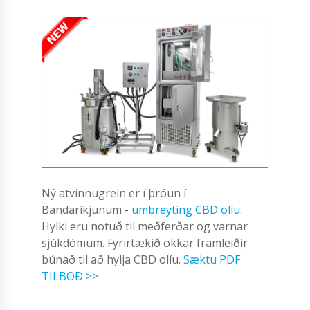
Ný atvinnugrein er í þróun í
Bandaríkjunum -
umbreyting CBD olíu
.
Hylki eru notuð til meðferðar og varnar
sjúkdómum. Fyrirtækið okkar framleiðir
búnað til að hylja CBD olíu.
Sæktu PDF
TILBOÐ >>