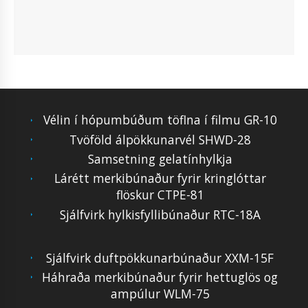
Vélin í hópumbúðum töflna í filmu GR-10
Tvöföld álpökkunarvél SHWD-28
Samsetning gelatínhylkja
Lárétt merkibúnaður fyrir kringlóttar
flöskur CTPE-81
Sjálfvirk hylkisfyllibúnaður RTC-18A
Sjálfvirk duftpökkunarbúnaður XXM-15F
Háhraða merkibúnaður fyrir hettuglös og
ampúlur WLM-75