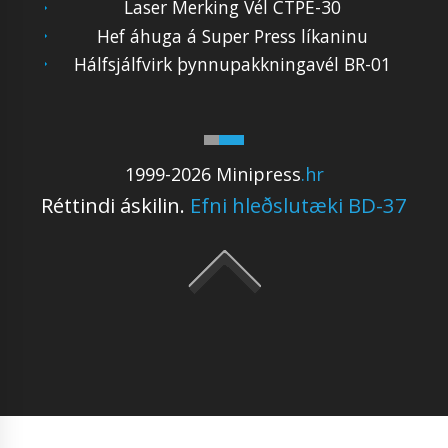
Laser Merking Vél CTPE-30
Hef áhuga á Super Press líkaninu
Hálfsjálfvirk þynnupakkningavél BR-01
1999-2026 Minipress
.hr
Réttindi áskilin.
Efni hleðslutæki BD-37