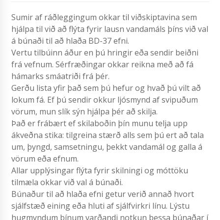
Sumir af ráðleggingum okkar til viðskiptavina sem
hjálpa til við að flýta fyrir lausn vandamáls þíns við val
á búnaði til að hlaða BD-37 efni.
Vertu tilbúinn áður en þú hringir eða sendir beiðni
frá vefnum. Sérfræðingar okkar reikna með að fá
hámarks smáatriði frá þér.
Gerðu lista yfir það sem þú hefur og hvað þú vilt að
lokum fá. Ef þú sendir okkur ljósmynd af svipuðum
vörum, mun slík sýn hjálpa þér að skilja.
Það er frábært ef skilaboðin þín munu telja upp
ákveðna stika: tilgreina stærð alls sem þú ert að tala
um, þyngd, samsetningu, þekkt vandamál og galla á
vörum eða efnum.
Allar upplýsingar flýta fyrir skilningi og móttöku
tilmæla okkar við val á búnaði.
Búnaður til að hlaða efni getur verið annað hvort
sjálfstæð eining eða hluti af sjálfvirkri línu. Lýstu
hugmyndum þínum varðandi notkun þessa búnaðar í