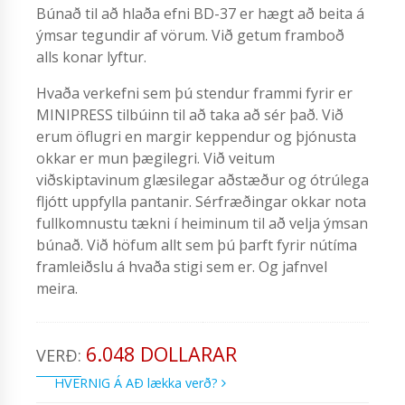
Búnað til að hlaða efni BD-37 er hægt að beita á
ýmsar tegundir af vörum. Við getum framboð
alls konar lyftur.
Hvaða verkefni sem þú stendur frammi fyrir er
MINIPRESS tilbúinn til að taka að sér það. Við
erum öflugri en margir keppendur og þjónusta
okkar er mun þægilegri. Við veitum
viðskiptavinum glæsilegar aðstæður og ótrúlega
fljótt uppfylla pantanir. Sérfræðingar okkar nota
fullkomnustu tækni í heiminum til að velja ýmsan
búnað. Við höfum allt sem þú þarft fyrir nútíma
framleiðslu á hvaða stigi sem er. Og jafnvel
meira.
6.048 DOLLARAR
VERÐ:
HVERNIG Á AÐ lækka verð?