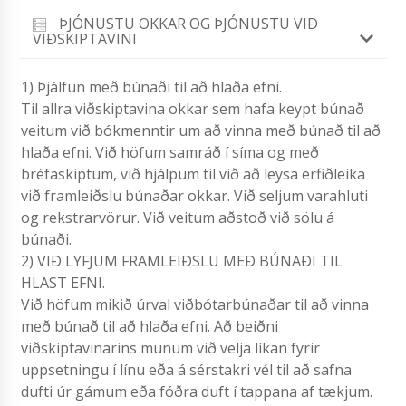
ÞJÓNUSTU OKKAR OG ÞJÓNUSTU VIÐ
VIÐSKIPTAVINI
1) Þjálfun með búnaði til að hlaða efni.
Til allra viðskiptavina okkar sem hafa keypt búnað
veitum við bókmenntir um að vinna með búnað til að
hlaða efni. Við höfum samráð í síma og með
bréfaskiptum, við hjálpum til við að leysa erfiðleika
við framleiðslu búnaðar okkar. Við seljum varahluti
og rekstrarvörur. Við veitum aðstoð við sölu á
búnaði.
2) VIÐ LYFJUM FRAMLEIÐSLU MEÐ BÚNAÐI TIL
HLAST EFNI.
Við höfum mikið úrval viðbótarbúnaðar til að vinna
með búnað til að hlaða efni. Að beiðni
viðskiptavinarins munum við velja líkan fyrir
uppsetningu í línu eða á sérstakri vél til að safna
dufti úr gámum eða fóðra duft í tappana af tækjum.