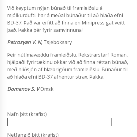
Við keyptum nýjan búnað til framleiðslu á
mjólkurdufti. Þar á meðal búnaður til að hlaða efni
BD-37. Það var erfitt að finna en Minipress gat veitt
það. Þakka þér fyrir samvinnuna!
Petrosyan V. N
, Tsjeboksary
Þeir nútímavæddu framleiðslu. Rekstrarstarf Roman,
hjálpaði fyrirtækinu okkar við að finna réttan búnað,
með hliðsjón af blæbrigðum framleiðslu. Búnaður til
að hlaða efni BD-37 afhentur strax. Þakka.
Domanov S. V
Omsk
Nafn þitt (krafist)
Netfangið þitt (krafist)