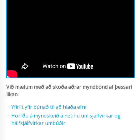
Við mælum með að skoða aðrar myndbönd af þessari
líkan:
Yfirlit yfir búnað til að hlaða efni
Horfðu á myndskeið á netinu um sjálfvirkar og
hálfsjálfvirkar umbúðir