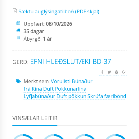
Sæktu auglýsingatilboð (PDF skjal)
Uppfært:
08/10/2026
35 dagar
Ábyrgð:
1 ár
EFNI HLEÐSLUTÆKI BD-37
GERÐ:
Merkt sem:
Vörulisti
Búnaður
frá Kína
Duft
Pökkunarlína
Lyfjabúnaður
Duft pökkun
Skrúfa færibönd
VINSÆLAR LEITIR