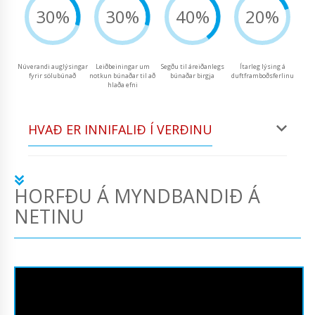
30%
30%
40%
20%
Núverandi auglýsingar
Leiðbeiningar um
Segðu til áreiðanlegs
Ítarleg lýsing á
fyrir sölubúnað
notkun búnaðar til að
búnaðar birgja
duftframboðsferlinu
hlaða efni
HVAÐ ER INNIFALIÐ Í VERÐINU
HORFÐU Á MYNDBANDIÐ Á
NETINU