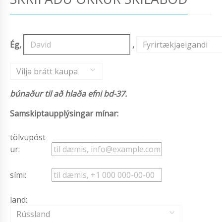
Ég,
,
Fyrirtækjaeigandi
,
Vilja brátt kaupa
búnaður til að hlaða efni bd-37.
Samskiptaupplýsingar mínar:
tölvupóst
ur:
sími:
land:
Rússland