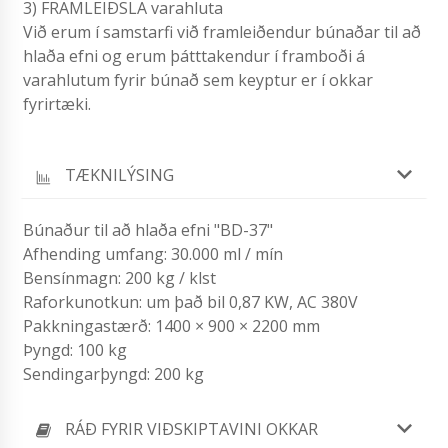
3) FRAMLEIÐSLA varahluta
Við erum í samstarfi við framleiðendur búnaðar til að
hlaða efni og erum þátttakendur í framboði á
varahlutum fyrir búnað sem keyptur er í okkar
fyrirtæki.
TÆKNILÝSING
Búnaður til að hlaða efni "BD-37"
Afhending umfang: 30.000 ml / mín
Bensínmagn: 200 kg / klst
Raforkunotkun: um það bil 0,87 KW, AC 380V
Pakkningastærð: 1400 × 900 × 2200 mm
Þyngd: 100 kg
Sendingarþyngd: 200 kg
RÁÐ FYRIR VIÐSKIPTAVINI OKKAR