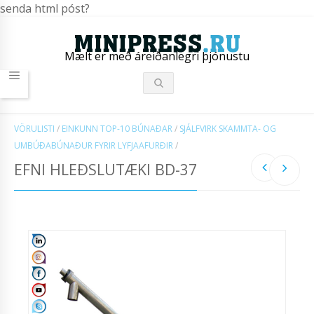
senda html póst?
Mælt er með áreiðanlegri þjónustu
VÖRULISTI
/
EINKUNN TOP-10 BÚNAÐAR
/
SJÁLFVIRK SKAMMTA- OG
UMBÚÐABÚNAÐUR FYRIR LYFJAAFURÐIR
/
EFNI HLEÐSLUTÆKI BD-37