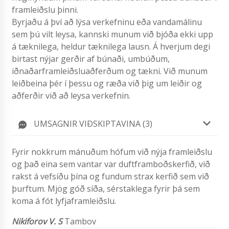
framleiðslu þinni.
Byrjaðu á því að lýsa verkefninu eða vandamálinu
sem þú vilt leysa, kannski munum við bjóða ekki upp
á tæknilega, heldur tæknilega lausn. Á hverjum degi
birtast nýjar gerðir af búnaði, umbúðum,
iðnaðarframleiðsluaðferðum og tækni. Við munum
leiðbeina þér í þessu og ræða við þig um leiðir og
aðferðir við að leysa verkefnin.
UMSAGNIR VIÐSKIPTAVINA (3)
Fyrir nokkrum mánuðum hófum við nýja framleiðslu
og það eina sem vantar var duftframboðskerfið, við
rakst á vefsíðu þína og fundum strax kerfið sem við
þurftum. Mjög góð síða, sérstaklega fyrir þá sem
koma á fót lyfjaframleiðslu.
Nikiforov V. S
Tambov