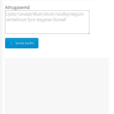
Athugasemd:
Senda beiðni