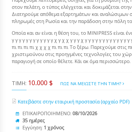
στον πελάτη, ο τύπος ελέγχεται και δοκιμάζεται στ
Διατηρούμε απόθεμα εξαρτημάτων και αναλώσιμων στ
πληρωμές στη Ρωσία και την παράδοση στην πόλη το
Οποία και αν είναι η θέση του, το MINIPRESS είναι ένα α
γ γ γ γ γ γ γ γ γ γ γ γ χ γ χ χ γ γ γ χ γ γ γ γ γ γ γ γ γ γ γ 
πι πι πι πι χ χ χ χ πι πι πι Το ξέρω. Παρεχούμε στις 
χριστιμούνου στις προηγμένες τεχνολογίες του χώρου
παραγιογή σε οποίο θέλετε. Κάι ακ όμα περισσώτερο.
10.000 $
ΤΙΜΉ:
ΠΩΣ ΝΑ ΜΕΙΩΣΤΕ ΤΗΝ ΤΙΜΗ?
Κατεβάστε στην εταιρική προστασία (αρχαίο PDF)
ΕΠΙΚΑΙΡΟΠΟΙΗΜΕΝΟ:
08/10/2026
35 ημέρες
Εγγύηση:
1 χρόνος