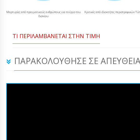
Μαρτυρίες από πραγματικούς ανθρώπους για το έργο του
Κριτικές από ιδιοκτήτες περιστροφικών Τ
δισκίου
ΤΙ ΠΕΡΙΛΑΜΒΆΝΕΤΑΙ ΣΤΗΝ ΤΙΜΉ
ΠΑΡΑΚΟΛΟΎΘΗΣΕ ΣΕ ΑΠΕΥΘΕΊΑ