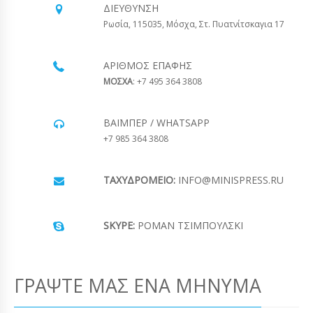
ΔΙΕΎΘΥΝΣΗ
Ρωσία, 115035, Μόσχα, Στ. Πυατνίτσκαγια 17
ΑΡΙΘΜΌΣ ΕΠΑΦΉΣ
ΜΟΣΧΑ
: +7 495 364 3808
ΒΆΙΜΠΕΡ / WHATSAPP
+7 985 364 3808
ΤΑΧΥΔΡΟΜΕΊΟ:
INFO@MINISPRESS.RU
SKYPE:
ΡΟΜΆΝ ΤΣΙΜΠΟΎΛΣΚΙ
ΓΡΆΨΤΕ ΜΑΣ ΈΝΑ ΜΉΝΥΜΑ