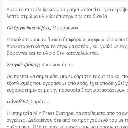
Αυτό το πιστόλι ψεκασμού χρησιμοποιείται για αερόψυ
λεπτό στρώμα υλικών επίστρωσης στα δισκία.
Γκεόργκι Νικολέβιτς
,
Μούρμανσκ
Επικαλύπτουμε τα δισκία διαφόρων μορφών μέσω αυτή
προκαταρκτικό πρώτο στρώμα αστάρι, και γυαλί με έγχ
βάφονται και το υλικό δεν καταναλώνεται.
Σεργκέι Ιβάνοφ
,
Κρασνογιάρσκ
Θα πρέπει να σημειωθεί μια ευχάριστη ταχύτητα και π
εξοπλισμός που αγοράσαμε από εσάς, έχει αποδειχθεί γι
ευχαριστημένος με την παρουσία 3 αντικαταστάσιμων
Πάνοβ Ε.Ι.
,
Σαράτοφ
Η υπηρεσία MiniPress διατηρεί τα αποθεματα απο τα αντ
αγγελιες . Δεδομένου ότε από το προηγούμενό του με τ
σπέσα μερί. Ολα τα απο το μπορουσαν να παρουν το ικ