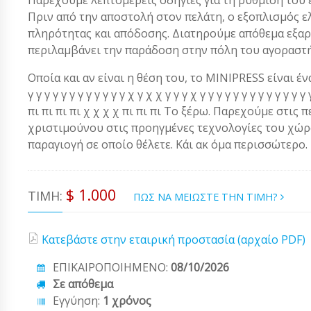
Πριν από την αποστολή στον πελάτη, ο εξοπλισμός ε
πληρότητας και απόδοσης. Διατηρούμε απόθεμα εξαρ
περιλαμβάνει την παράδοση στην πόλη του αγοραστή
Οποία και αν είναι η θέση του, το MINIPRESS είναι ένα α
γ γ γ γ γ γ γ γ γ γ γ γ χ γ χ χ γ γ γ χ γ γ γ γ γ γ γ γ γ γ γ 
πι πι πι πι χ χ χ χ πι πι πι Το ξέρω. Παρεχούμε στις 
χριστιμούνου στις προηγμένες τεχνολογίες του χώρου
παραγιογή σε οποίο θέλετε. Κάι ακ όμα περισσώτερο.
$ 1.000
ΤΙΜΉ:
ΠΩΣ ΝΑ ΜΕΙΩΣΤΕ ΤΗΝ ΤΙΜΗ?
Κατεβάστε στην εταιρική προστασία (αρχαίο PDF)
ΕΠΙΚΑΙΡΟΠΟΙΗΜΕΝΟ:
08/10/2026
Σε απόθεμα
Εγγύηση:
1 χρόνος