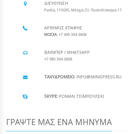
ΔΙΕΎΘΥΝΣΗ
Ρωσία, 115035, Μόσχα, Στ. Πυατνίτσκαγια 17
ΑΡΙΘΜΌΣ ΕΠΑΦΉΣ
ΜΟΣΧΑ
: +7 495 364 3808
ΒΆΙΜΠΕΡ / WHATSAPP
+7 985 364 3808
ΤΑΧΥΔΡΟΜΕΊΟ:
INFO@MINISPRESS.RU
SKYPE:
ΡΟΜΆΝ ΤΣΙΜΠΟΎΛΣΚΙ
ΓΡΆΨΤΕ ΜΑΣ ΈΝΑ ΜΉΝΥΜΑ