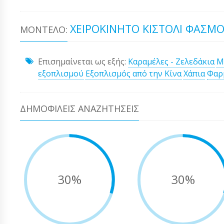
ΧΕΙΡΟΚΊΝΗΤΟ ΚΙΣΤΌΛΙ ΦΑΣΜΟ
ΜΟΝΤΈΛΟ:
Επισημαίνεται ως εξής:
Καραμέλες - Ζελεδάκια
Μ
εξοπλισμού
Εξοπλισμός από την Κίνα
Χάπια
Φαρ
ΔΗΜΟΦΙΛΕΊΣ ΑΝΑΖΗΤΉΣΕΙΣ
30%
30%