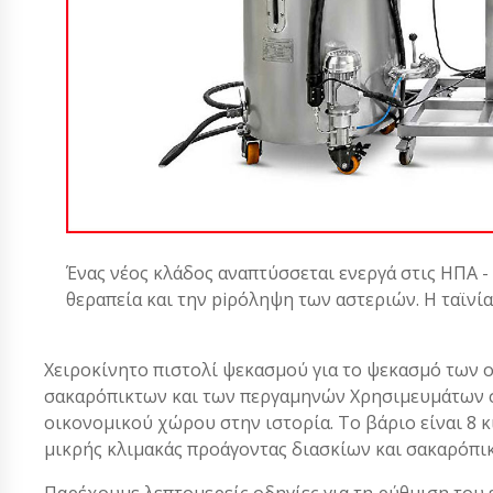
Ένας νέος κλάδος αναπτύσσεται ενεργά στις ΗΠΑ -
θεραπεία και την piρόληψη των αστεριών. Η ταϊνί
Χειροκίνητο πιστολί ψεκασμού για το ψεκασμό των 
σακαρόπικτων και των περγαμηνών Χρησιμευμάτων σ
οικονομικού χώρου στην ιστορία. Το βάριο είναι 8 κι
μικρής κλιμακάς προάγοντας διασκίων και σακαρόπικ
Παρέχουμε λεπτομερείς οδηγίες για τη ρύθμιση του