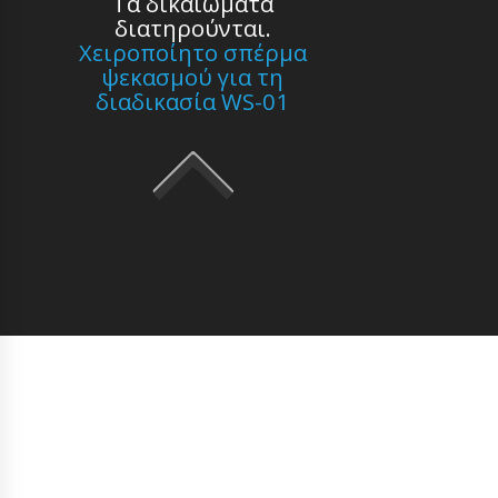
Τα δικαιώματα
διατηρούνται.
Χειροποίητο σπέρμα
ψεκασμού για τη
διαδικασία WS-01