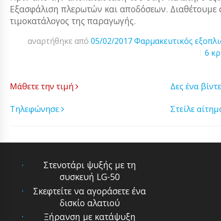
Εξασφάλιση πλερωτών και αποδόσεων. Διαθέτουμε 
τιμοκατάλογος της παραγωγής.
αναρτήθηκε από
05/02/2017
Φαρμακευτικός εξοπλ
6 κρ
Μάθετε την τιμή
Δες ένα βίντ
Τηλεφώνησε
Στείλε αίτη
Στενοτάρι ψυξής με τη
συσκευή LG-50
Σκεφτείτε να αγοράσετε ένα
δισκίο αλατιού
Ξήρανση με κατάψυξη