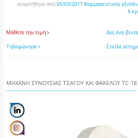
αναρτήθηκε από
05/03/2017
Φαρμακευτικός εξοπλ
6 κρ
Μάθετε την τιμή
Δες ένα βίντ
Τηλεφώνησε
Στείλε αίτη
ΜΗΧΑΝΉ ΣΥΝΟΥΣΊΑΣ ΤΣΆΓΟΥ ΚΑΙ ΦΑΚΈΛΟΥ TC-18