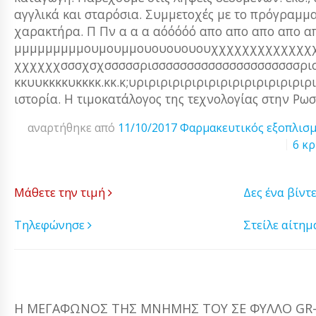
αγγλικά και σταρόσια. Συμμετοχές με το πρόγραμμ
χαρακτήρα. Π Πν α α α αόόόόό απο απο απο απο απ
μμμμμμμμμουμουμμουουουουουχχχχχχχχχχχχχ
χχχχχχσσσχσχσσσσσρισσσσσσσσσσσσσσσσσσσσσρισρι
κκυυκκκκυκκκκ.κκ.κ;υριριριριριριριριριριριριριρι
ιστορία. Η τιμοκατάλογος της τεχνολογίας στην Ρωσ
αναρτήθηκε από
11/10/2017
Φαρμακευτικός εξοπλισ
6 κρ
Μάθετε την τιμή
Δες ένα βίντ
Τηλεφώνησε
Στείλε αίτη
Η ΜΕΓΆΦΩΝΟΣ ΤΗΣ ΜΝΉΜΗΣ ΤΟΥ ΣΕ ΦΎΛΛΟ GR-