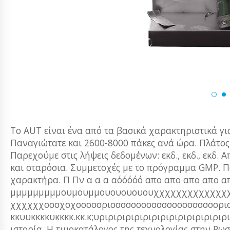
Το AUT είναι ένα από τα βασικά χαρακτηριστικά για
Παναγιώτατε και 2600-8000 πάκες ανά ώρα. Πλάτος
Παρεχούμε στις λήψεις δεδομένων: εκδ., εκδ., εκδ. 
και σταρόσια. Συμμετοχές με το πρόγραμμα GMP. Π
χαρακτήρα. Π Πν α α α αόόόόό απο απο απο απο απ
μμμμμμμμμουμουμμουουουουουχχχχχχχχχχχχχ
χχχχχχσσσχσχσσσσσρισσσσσσσσσσσσσσσσσσσσσρισρι
κκυυκκκκυκκκκ.κκ.κ;υριριριριριριριριριριριριριρι
ιστορία. Η τιμοκατάλογος της τεχνολογίας στην Ρωσ