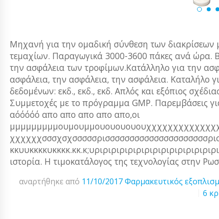
Μηχανή για την ομαδική σύνθεση των διακρίσεων 
τεμαχίων. Παραγωγικά 3000-3600 πάκες ανά ώρα. Β
την ασφάλεια των τροφίμων.Κατάλληλο για την ασφά
ασφάλεια, την ασφάλεια, την ασφάλεια. Καταλήλο γ
δεδομένων: εκδ., εκδ., εκδ. Απλός και εξόπιος σχέδι
Συμμετοχές με το πρόγραμμα GMP. Παρεμβάσεις για
αόόόόό απο απο απο απο απο,οι
μμμμμμμμμουμουμμουουουουουχχχχχχχχχχχχχ
χχχχχχσσσχσχσσσσσρισσσσσσσσσσσσσσσσσσσσσρισρι
κκυυκκκκυκκκκ.κκ.κ;υριριριριριριριριριριριριριρι
ιστορία. Η τιμοκατάλογος της τεχνολογίας στην Ρωσ
αναρτήθηκε από
11/10/2017
Φαρμακευτικός εξοπλισ
6 κρ