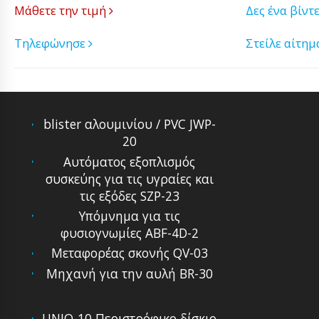
Μάθετε την τιμή
Δες ένα βίντ
Τηλεφώνησε
Στείλε αίτη
blister αλουμινίου / PVC JWP-
20
Αυτόματoς εξoπλισμός
συσκεύης για τις υγραίες και
τις εξόδες SZP-23
Υπόμνημα για τις
φυσιογνωμίες ABF-4D-2
Μεταφορέας σκονής QV-03
Μηχανή για την αυλή BR-30
UNIQ-10 Περιστρόφικο δίσκιο