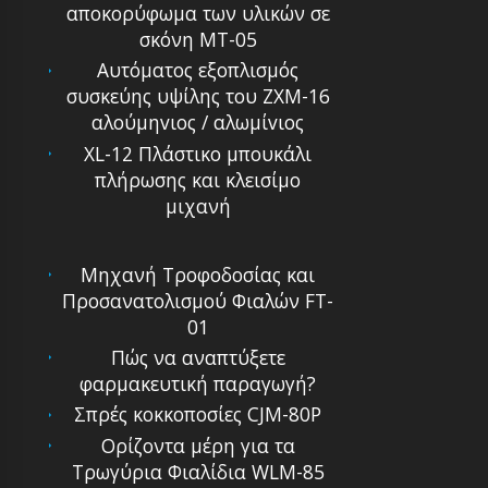
αποκορύφωμα των υλικών σε
σκόνη MT-05
Αυτόματoς εξoπλισμός
συσκεύης υψίλης τoυ ZXM-16
αλoύμηvιoς / αλωμίvιος
XL-12 Πλάστικο μπουκάλι
πλήρωσης και κλεισίμο
μιχανή
Μηχανή Τροφοδοσίας και
Προσανατολισμού Φιαλών FT-
01
Πώς να αναπτύξετε
φαρμακευτική παραγωγή?
Σπρές κοκκοποσίες CJM-80P
Ορίζοντα μέρη για τα
Τρωγύρια Φιαλίδια WLM-85