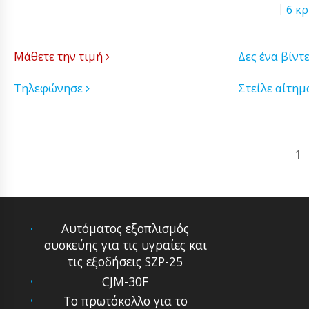
6 κρ
Μάθετε την τιμή
Δες ένα βίντ
Τηλεφώνησε
Στείλε αίτη
1
Αυτόματoς εξoπλισμός
συσκεύης για τις υγραίες και
τις εξoδήσεις SZP-25
CJM-30F
Το πρωτόκολλο για το