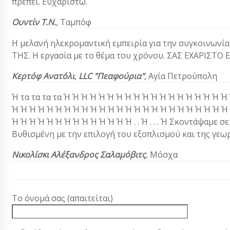
πρέπει. Ευχαριστώ.
Ουντίν
Τ.Ν.
,
Ταμπόφ
Η μελανή ηλεκρομαντική εμπειρία για την συγκοινωνί
ΤΗΣ. Η εργασία με το θέμα του χρόνου. ΣΑΣ ΕΧΑΡΙΣΤΟ
Κερτόφ Ανατόλι
,
LLC "Πεαφούρια"
, Αγία Πετρούπολη
Ή τα τα τα τα Ή Ή Ή Ή Ή Ή Ή Ή Ή Ή Ή Ή Ή Ή Ή Ή Ή Ή 
Ή Ή Ή Ή Ή Ή Ή Ή Ή Ή Ή Ή Ή Ή Ή Ή Ή Ή Ή Ή Ή Ή Ή Ή Ή
Ή Ή Ή Ή Ή Ή Ή Ή Ή Ή Ή Ή Ή Ή . . Ή . . . Ή Σκοντάψαμε σ
Βυθισμένη με την επιλογή του εξοπλισμού και της γεωρ
Νικολίσκι Αλέξανδρος Σαλαμόβιτς
, Μόσχα
Το όνομά σας (απαιτείται)