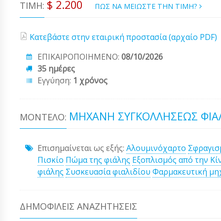
$ 2.200
ΤΙΜΉ:
ΠΩΣ ΝΑ ΜΕΙΩΣΤΕ ΤΗΝ ΤΙΜΗ?
Κατεβάστε στην εταιρική προστασία (αρχαίο PDF)
ΕΠΙΚΑΙΡΟΠΟΙΗΜΕΝΟ:
08/10/2026
35 ημέρες
Εγγύηση:
1 χρόνος
ΜΗΧΑΝΉ ΣΥΓΚΟΛΛΉΣΕΩΣ ΦΙΑΛ
ΜΟΝΤΈΛΟ:
Επισημαίνεται ως εξής:
Αλουμινόχαρτο
Σφραγισ
Πισκίο
Πώμα της φιάλης
Εξοπλισμός από την Κί
φιάλης
Συσκευασία φιαλιδίου
Φαρμακευτική μη
ΔΗΜΟΦΙΛΕΊΣ ΑΝΑΖΗΤΉΣΕΙΣ