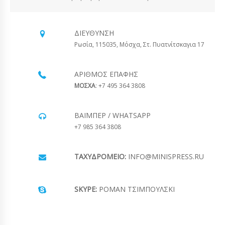
ΔΙΕΎΘΥΝΣΗ
Ρωσία, 115035, Μόσχα, Στ. Πυατνίτσκαγια 17
ΑΡΙΘΜΌΣ ΕΠΑΦΉΣ
ΜΟΣΧΑ
: +7 495 364 3808
ΒΆΙΜΠΕΡ / WHATSAPP
+7 985 364 3808
ΤΑΧΥΔΡΟΜΕΊΟ:
INFO@MINISPRESS.RU
SKYPE:
ΡΟΜΆΝ ΤΣΙΜΠΟΎΛΣΚΙ