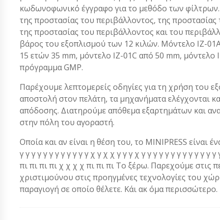
κωδωνοφωνικό έγγραφο για το μεθόδο των φίλτρων. 
της προστασίας του περιβάλλοντος, της προστασίας 
της προστασίας του περιβάλλοντος και του περιβάλ
βάρος του εξοπλισμού των 12 κιλών. Μόντελο IZ-01A
15 ετών 35 mm, μόντελο IZ-01C από 50 mm, μόντελο I
πρόγραμμα GMP.
Παρέχουμε λεπτομερείς οδηγίες για τη χρήση του ε
αποστολή στον πελάτη, τα μηχανήματα ελέγχονται κ
απόδοσης. Διατηρούμε απόθεμα εξαρτημάτων και αν
στην πόλη του αγοραστή.
Οποία και αν είναι η θέση του, το MINIPRESS είναι ένα α
γ γ γ γ γ γ γ γ γ γ γ γ χ γ χ χ γ γ γ χ γ γ γ γ γ γ γ γ γ γ γ 
πι πι πι πι χ χ χ χ πι πι πι Το ξέρω. Παρεχούμε στις 
χριστιμούνου στις προηγμένες τεχνολογίες του χώρου
παραγιογή σε οποίο θέλετε. Κάι ακ όμα περισσώτερο.