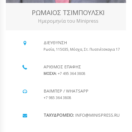
ΡΩΜΑΊΟΣ ΤΣΙΜΠΟΎΛΣΚΙ
Ημερομηνία του Minipress
ΔΙΕΎΘΥΝΣΗ
Ρωσία, 115035, Μόσχα, Στ. Πυατνίτσκαγια 17
ΑΡΙΘΜΌΣ ΕΠΑΦΉΣ
ΜΟΣΧΑ
: +7 495 364 3808
ΒΆΙΜΠΕΡ / WHATSAPP
+7 985 364 3808
ΤΑΧΥΔΡΟΜΕΊΟ:
INFO@MINISPRESS.RU