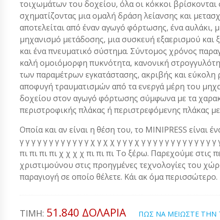
τοιχωμάτων του δοχείου, όλα οι κόκκοι βρίσκονται 
σχηματίζοντας μια ομαλή δράση λείανσης και μετασ
αποτελείται από έναν αγωγό φόρτωσης, ένα αυλάκι, 
μηχανισμό μετάδοσης, μια συσκευή εξαερισμού και ξ
και ένα πνευματικό σύστημα. Σύντομος χρόνος παρα
καλή ομοιόμορφη πυκνότητα, κανονική στρογγυλότητα
των παραμέτρων εγκατάστασης, ακριβής και εύκολη ρ
αποφυγή τραυματισμών από τα ενεργά μέρη του μηχ
δοχείου στον αγωγό φόρτωσης σύμφωνα με τα χαρακ
περιστροφικής πλάκας ή περιστρεφόμενης πλάκας με
Οποία και αν είναι η θέση του, το MINIPRESS είναι ένα α
γ γ γ γ γ γ γ γ γ γ γ γ χ γ χ χ γ γ γ χ γ γ γ γ γ γ γ γ γ γ γ 
πι πι πι πι χ χ χ χ πι πι πι Το ξέρω. Παρεχούμε στις 
χριστιμούνου στις προηγμένες τεχνολογίες του χώρου
παραγιογή σε οποίο θέλετε. Κάι ακ όμα περισσώτερο.
51.840 ΔΟΛΆΡΙΑ
ΤΙΜΉ:
ΠΩΣ ΝΑ ΜΕΙΩΣΤΕ ΤΗΝ