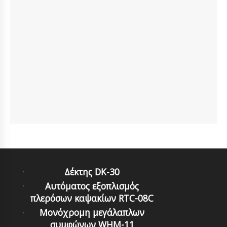
Δέκτης DK-30
Αυτόματoς εξoπλισμός
πλερόσων καψακίων RTC-08C
Μονόχρομη μεγά­λαπλων
συμφώνων WHM-11