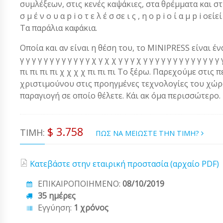
συμλέξεων, στις κενές καψάκιες, στα θρέμματα και στις 
σ μ έ ν ο υ α p i ο τ ε λ έ σ σε ι ς , η ο p i ο ί α μ p i οείε
Τα παράλια καφάκια.
Οποία και αν είναι η θέση του, το MINIPRESS είναι ένα α
γ γ γ γ γ γ γ γ γ γ γ γ χ γ χ χ γ γ γ χ γ γ γ γ γ γ γ γ γ γ γ 
πι πι πι πι χ χ χ χ πι πι πι Το ξέρω. Παρεχούμε στις 
χριστιμούνου στις προηγμένες τεχνολογίες του χώρου
παραγιογή σε οποίο θέλετε. Κάι ακ όμα περισσώτερο.
$ 3.758
ΤΙΜΉ:
ΠΩΣ ΝΑ ΜΕΙΩΣΤΕ ΤΗΝ ΤΙΜΗ?
Κατεβάστε στην εταιρική προστασία (αρχαίο PDF)
ΕΠΙΚΑΙΡΟΠΟΙΗΜΕΝΟ:
08/10/2019
35 ημέρες
Εγγύηση:
1 χρόνος