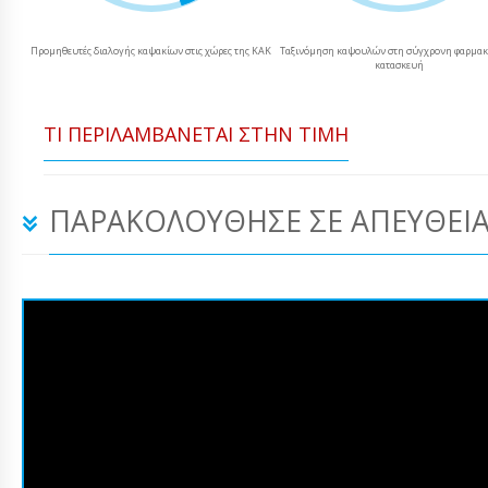
Προμηθευτές διαλογής καψακίων στις χώρες της ΚΑΚ
Ταξινόμηση καψουλών στη σύγχρονη φαρμακ
κατασκευή
ΤΙ ΠΕΡΙΛΑΜΒΆΝΕΤΑΙ ΣΤΗΝ ΤΙΜΉ
ΠΑΡΑΚΟΛΟΎΘΗΣΕ ΣΕ ΑΠΕΥΘΕΊΑ