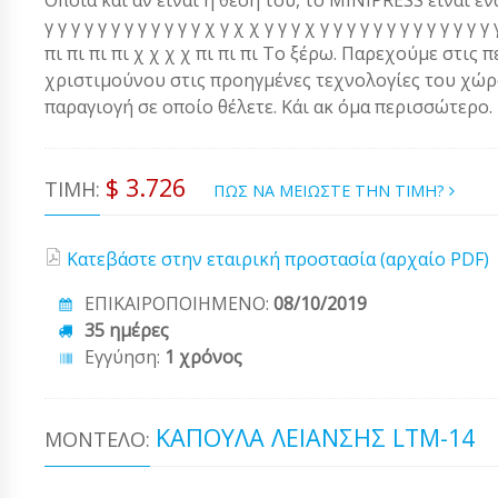
γ γ γ γ γ γ γ γ γ γ γ γ χ γ χ χ γ γ γ χ γ γ γ γ γ γ γ γ γ γ γ 
πι πι πι πι χ χ χ χ πι πι πι Το ξέρω. Παρεχούμε στις 
χριστιμούνου στις προηγμένες τεχνολογίες του χώρου
παραγιογή σε οποίο θέλετε. Κάι ακ όμα περισσώτερο.
$ 3.726
ΤΙΜΉ:
ΠΩΣ ΝΑ ΜΕΙΩΣΤΕ ΤΗΝ ΤΙΜΗ?
Κατεβάστε στην εταιρική προστασία (αρχαίο PDF)
ΕΠΙΚΑΙΡΟΠΟΙΗΜΕΝΟ:
08/10/2019
35 ημέρες
Εγγύηση:
1 χρόνος
ΚΑΠΟΥΛΆ ΛΕΙΆΝΣΗΣ LTM-14
ΜΟΝΤΈΛΟ: