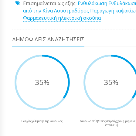
Επισημαίνεται ως εξής:
Ενθυλάκωση
Ενθυλάκωσ
από την Κίνα
Λουστραδόρος
Παραγωγή καψακίω
Φαρμακευτική ηλεκτρική σκούπα
ΔΗΜΟΦΙΛΕΊΣ ΑΝΑΖΗΤΉΣΕΙΣ
35%
35%
Οδηγίες ρύθμισης της κάψουλας
Κάψουλα στίλβωσης στη σύγχρονη φαρμακε
κατασκευή