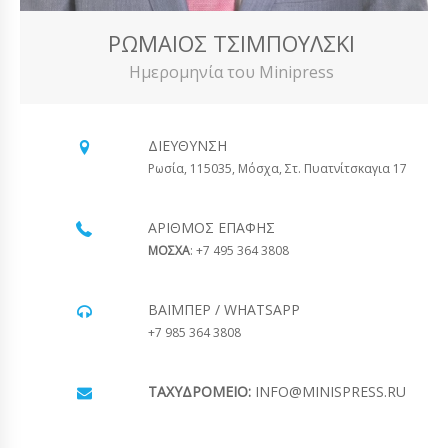
ΡΩΜΑΊΟΣ ΤΣΙΜΠΟΎΛΣΚΙ
Ημερομηνία του Minipress
ΔΙΕΎΘΥΝΣΗ
Ρωσία, 115035, Μόσχα, Στ. Πυατνίτσκαγια 17
ΑΡΙΘΜΌΣ ΕΠΑΦΉΣ
ΜΟΣΧΑ
: +7 495 364 3808
ΒΆΙΜΠΕΡ / WHATSAPP
+7 985 364 3808
ΤΑΧΥΔΡΟΜΕΊΟ:
INFO@MINISPRESS.RU