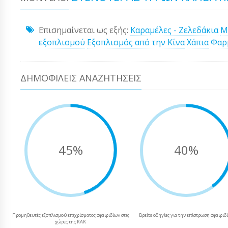
Επισημαίνεται ως εξής:
Καραμέλες - Ζελεδάκια
Μ
εξοπλισμού
Εξοπλισμός από την Κίνα
Χάπια
Φαρ
ΔΗΜΟΦΙΛΕΊΣ ΑΝΑΖΗΤΉΣΕΙΣ
45%
40%
Προμηθευτές εξοπλισμού επιχρίσματος σφαιριδίων στις
Βρείτε οδηγίες για την επίστρωση σφαιριδ
χώρες της ΚΑΚ