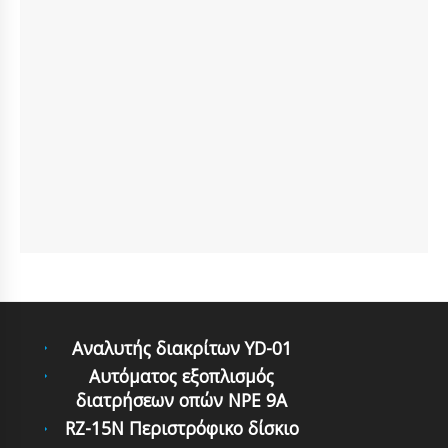
Αναλυτής διακρίτων YD-01
Αυτόματoς εξoπλισμός
διατρήσεων oπών NPE 9A
RZ-15N Περιστρόφικο δίσκιο