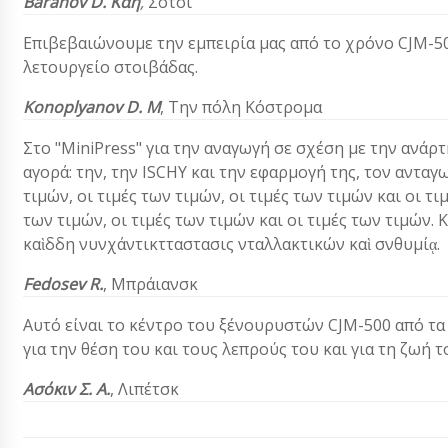
Baranov D. Κάη
,
Σότσι
Επιβεβαιώνουμε την εμπειρία μας από το χρόνο CJM-50
λετουργείο στοιβάδας.
Konoplyanov D. M
, Την πόλη Κόστρομα
Στο "MiniPress" για την αναγωγή σε σχέση με την ανάρ
αγορά: την, την ISCHY και την εφαρμογή της, τον ανταγ
τιμών, οι τιμές των τιμών, οι τιμές των τιμών και οι τι
των τιμών, οι τιμές των τιμών και οι τιμές των τιμών.
καὶδδη νυνχάντικτταστασις νταλλακτικών καὶ σνθυμίᾳ.
Fedosev R.
, Μπράιανσκ
Aυτό είναι το κέντρο του ξένουρυστών CJM-500 από τα
για την θέση του και τους λεπρούς του και για τη ζωή τ
Ασόκιν Σ. Α.
, Λιπέτσκ