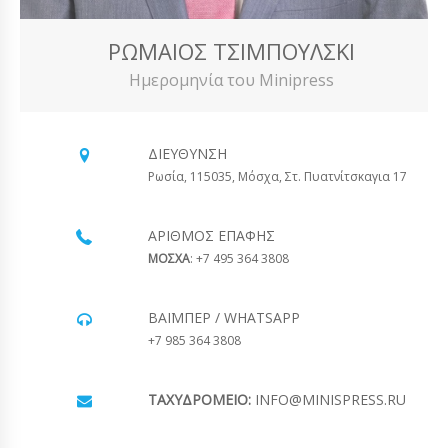
ΡΩΜΑΊΟΣ ΤΣΙΜΠΟΎΛΣΚΙ
Ημερομηνία του Minipress
ΔΙΕΎΘΥΝΣΗ
Ρωσία, 115035, Μόσχα, Στ. Πυατνίτσκαγια 17
ΑΡΙΘΜΌΣ ΕΠΑΦΉΣ
ΜΟΣΧΑ
: +7 495 364 3808
ΒΆΙΜΠΕΡ / WHATSAPP
+7 985 364 3808
ΤΑΧΥΔΡΟΜΕΊΟ:
INFO@MINISPRESS.RU