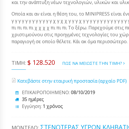
και την ανάπτυξη νέων τεχνολογιών, υλικών και υλι
Οποία και αν είναι η θέση του, το MINIPRESS είναι ένα α
γ γ γ γ γ γ γ γ γ γ γ γ χ γ χ χ γ γ γ χ γ γ γ γ γ γ γ γ γ γ γ 
πι πι πι πι χ χ χ χ πι πι πι Το ξέρω. Παρεχούμε στις 
χριστιμούνου στις προηγμένες τεχνολογίες του χώρου
παραγιογή σε οποίο θέλετε. Κάι ακ όμα περισσώτερο.
$ 128.520
ΤΙΜΉ:
ΠΩΣ ΝΑ ΜΕΙΩΣΤΕ ΤΗΝ ΤΙΜΗ?
Κατεβάστε στην εταιρική προστασία (αρχαίο PDF)
ΕΠΙΚΑΙΡΟΠΟΙΗΜΕΝΟ:
08/10/2019
35 ημέρες
Εγγύηση:
1 χρόνος
ΣΤΕΝΟΤΈΡΑΣ ΥΓΡΏΝ ΚΛΗΒΑΤΙ
ΜΟΝΤΈΛΟ: