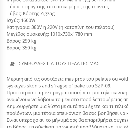
Τύπος σφράγισης: στο πίσω μέρος της τσάντας
Τύβος: Κόφτης Zigzag
Ισχύς: 1600W
Κατηγορία: 380V η 220V (η κατοπίνη του πελάτου)
Μεγέθος συσκευής: 1010x730x1780 mm
Βάρος: 250 kg
Βάρος: 350 kg
ΣΥΜΒΟΥΛΈΣ ΓΙΑ ΤΟΥΣ ΠΕΛΆΤΕΣ ΜΑΣ
Μερική από τις συστάσεις mas pros του pelates ou voith
syskeyas skonis and sfragse of pake του SZP-09.
Προετοιμάστε πριν πραγματοποιήσετε μια τηλεφωνική κλ
αναμένουν να λάβουν το μέγιστο ποσό λεπτομέρειας απ
Δημιουργήστε μια λίστα με αυτά που έχετε και τι τελικ
προϊόντων, μια τέτοια απεικόνιση θα σας βοηθήσει να 
Είναι υπέροχο αν το μήνυμά σας θα απαριθμήσει συγκεκ
το βάρος, τη σύνθεση, τα γνωστά προβλήματα και τις ε