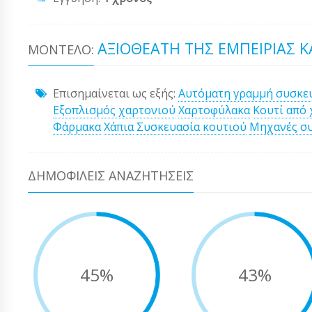
ΑΞΙΟΘΈΑΤΗ ΤΗΣ ΕΜΠΕΙΡΊΑΣ ΚΑ
ΜΟΝΤΈΛΟ:
Επισημαίνεται ως εξής:
Αυτόματη γραμμή συσκε
Εξοπλισμός χαρτονιού
Χαρτοφύλακα
Κουτί από 
Φάρμακα
Χάπια
Συσκευασία κουτιού
Μηχανές σ
ΔΗΜΟΦΙΛΕΊΣ ΑΝΑΖΗΤΉΣΕΙΣ
45%
43%