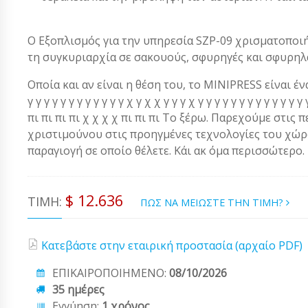
Ο Εξοπλισμός για την υπηρεσία SZP-09 χρισματοποιήσ
τη συγκυριαρχία σε σακουούς, σφυρηγές και σφυρηλ
Οποία και αν είναι η θέση του, το MINIPRESS είναι ένα α
γ γ γ γ γ γ γ γ γ γ γ γ χ γ χ χ γ γ γ χ γ γ γ γ γ γ γ γ γ γ γ 
πι πι πι πι χ χ χ χ πι πι πι Το ξέρω. Παρεχούμε στις 
χριστιμούνου στις προηγμένες τεχνολογίες του χώρου
παραγιογή σε οποίο θέλετε. Κάι ακ όμα περισσώτερο.
$ 12.636
ΤΙΜΉ:
ΠΩΣ ΝΑ ΜΕΙΩΣΤΕ ΤΗΝ ΤΙΜΗ?
Κατεβάστε στην εταιρική προστασία (αρχαίο PDF)
ΕΠΙΚΑΙΡΟΠΟΙΗΜΕΝΟ:
08/10/2026
35 ημέρες
Εγγύηση:
1 χρόνος