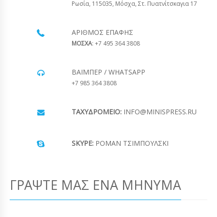
Ρωσία, 115035, Μόσχα, Στ. Πυατνίτσκαγια 17
ΑΡΙΘΜΌΣ ΕΠΑΦΉΣ
ΜΟΣΧΑ
: +7 495 364 3808
ΒΆΙΜΠΕΡ / WHATSAPP
+7 985 364 3808
ΤΑΧΥΔΡΟΜΕΊΟ:
INFO@MINISPRESS.RU
SKYPE:
ΡΟΜΆΝ ΤΣΙΜΠΟΎΛΣΚΙ
ΓΡΆΨΤΕ ΜΑΣ ΈΝΑ ΜΉΝΥΜΑ