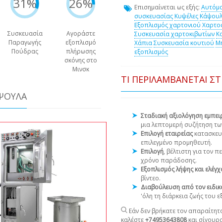
31%
26%
Επισημαίνεται ως εξής:
Αυτόμα
συσκευασίας
Κυψέλες
Κάψουλ
Εξοπλισμός χαρτονιού
Χαρτο
Συσκευασία
Αγοράστε
Συσκευασία χαρτοκιβωτίων
Κ
Παραγωγής
εξοπλισμό
Χάπια
Συσκευασία κουτιού
Μ
Πούδρας
πλήρωσης
εξοπλισμός
σκόνης στο
Μινσκ
ΤΙ ΠΕΡΙΛΑΜΒΆΝΕΤΑΙ Σ
ΆΨΟΥΛΑ
Σταδιακή αξιολόγηση εμπε
μια λεπτομερή συζήτηση τω
Επιλογή εταιρείας
κατασκευ
επιλεγμένο προμηθευτή.
Επιλογή
, βέλτιστη για τον 
χρόνο παράδοσης.
Εξοπλισμός λήψης και ελέγ
βίντεο.
Διαβούλευση από τον ειδικ
'όλη τη διάρκεια ζωής του 
Εάν δεν βρήκατε τον απαραίτητο
καλέστε
+74953643808
και σίγουρ