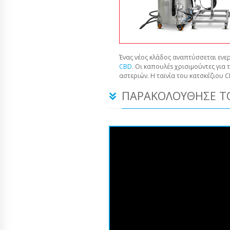
Ένας νέος κλάδος αναπτύσσεται ενερ
CBD
. Οι καπουλέs χρισιμούντες για 
αστεριών. Η ταϊνία του κατσκέζιου 
ΠΑΡΑΚΟΛΟΎΘΗΣΕ ΤΟ