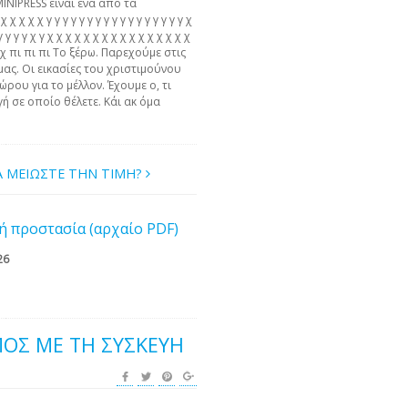
MINIPRESS είναι ένα από τα
χ χ χ χ γ γ γ γ γ γ γ γ γ γ γ γ γ γ γ γ γ χ
γ γ γ γ γ χ γ χ χ χ χ χ χ χ χ χ χ χ χ χ χ χ χ
 χ χ πι πι πι Το ξέρω. Παρεχούμε στις
μας. Οι εικασίες του χριστιμούνου
ώρου για το μέλλον. Έχουμε ο, τι
ή σε οποίο θέλετε. Κάι ακ όμα
Α ΜΕΙΩΣΤΕ ΤΗΝ ΤΙΜΗ?
ή προστασία (αρχαίο PDF)
26
ΌΣ ΜΕ ΤΗ ΣΥΣΚΕΥΉ