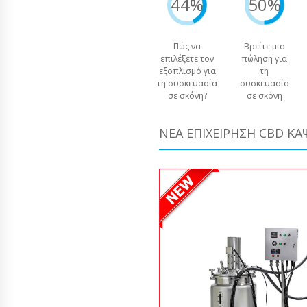
44%
50%
Πώς να
Βρείτε μια
επιλέξετε τον
πώληση για
εξοπλισμό για
τη
τη συσκευασία
συσκευασία
σε σκόνη?
σε σκόνη
ΝΈΑ ΕΠΙΧΕΊΡΗΣΗ CBD Κ