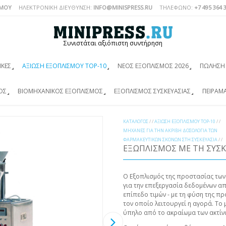
ΣΜΟΎ
ΗΛΕΚΤΡΟΝΙΚΗ ΔΙΕΥΘΥΝΣΗ:
INFO@MINISPRESS.RU
ΤΗΛΈΦΩΝΟ:
+7 495 364 
Συνιστάται αξιόπιστη συντήρηση
ΙΚΈΣ
ΑΞΊΩΣΗ ΕΞΟΠΛΙΣΜΟΎ TOP-10
ΝΈΟΣ ΕΞΟΠΛΙΣΜΌΣ 2026
ΠΏΛΗΣΗ 
ΌΣ
ΒΙΟΜΗΧΑΝΙΚΌΣ ΕΞΟΠΛΙΣΜΌΣ
ΕΞΟΠΛΙΣΜΌΣ ΣΥΣΚΕΥΑΣΊΑΣ
ΠΕΙΡΑΜ
ΚΑΤΆΛΟΓΟΣ
/ /
ΑΞΊΩΣΗ ΕΞΟΠΛΙΣΜΟΎ TOP-10
/ /
ΜΗΧΑΝΈΣ ΓΙΑ ΤΗΝ ΑΚΡΙΒΉ ΔΟΣΟΛΟΓΊΑ ΤΩΝ
ΦΑΡΜΑΚΕΥΤΙΚΏΝ ΣΚΟΝΏΝ ΣΤΗ ΣΥΣΚΕΥΑΣΊΑ
/ /
ΕΞΩΠΛΙΣΜΌΣ ΜΕ ΤΗ ΣΥΣΚ
Ο Εξοπλισμός της προστασίας των
για την επεξεργασία δεδομένων απ
επίπεδο τιμών - με τη φύση της π
τον οποίο λειτουργεί η αγορά. Το
ύπηλο από το ακραίωμα των ακτίν