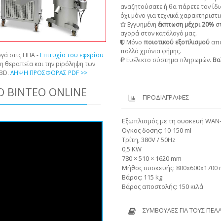
αναζητούσατε ή θα πάρετε τον ίδι
όχι μόνο για τεχνικά χαρακτηριστικ
Εγγυημένη
έκπτωση μέχρι 20%
στ
αγορά στον κατάλογό μας.
Μόνο
ποιοτικού εξοπλισμού
από
πολλά χρόνια φήμης.
γά στις ΗΠΑ -
Επιτυχία του εφερίου
Ευέλικτο σύστημα πληρωμών.
Βο
τη θεραπεία και την piρόληψη των
CBD.
ΛΗΨΗ ΠΡΟΣΦΟΡΑΣ PDF >>
 ΒΊΝΤΕΟ ONLINE
ΠΡΟΔΙΑΓΡΑΦΕΣ
Εξωπλισμός με τη συσκευή WAN
Όγκος δοσης: 10-150 ml
Τρίτη, 380V / 50Hz
0,5 KW
780 × 510 × 1620 mm
Μήθος συσκευής: 800x600x1700
Βάρος: 115 kg
Βάρος αποστολής: 150 κιλά
ΣΥΜΒΟΥΛΈΣ ΓΙΑ ΤΟΥΣ ΠΕΛ