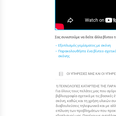
Σας συνιστούμε να δείτε άλλα βίντεο 
Εξοπλισμός γεμίσματος με σκόνη
Παρακολουθήστε ένα βίντεο σχετικ
σκόνης
ΟΙ ΥΠΗΡΕΣΊΕΣ ΜΑΣ ΚΑΙ ΟΙ ΥΠΗΡ
1) ΤΕΧΝΟΛΟΓΙΕΣ ΚΑΤΑΡΤΙΣΗΣ ΤΗΣ ΠΑΡ
Για όλους τους πελάτες μας που αγό
βιβλιογραφία σχετικά με τις βασικές 
σκόνη, καθώς και τη χρήση υλικών σ
διαβουλεύσεις τηλεφωνικά και με αλ
επίλυση των προβλημάτων που προκ
εξοπλισμού μας. Παρέχουμε ανταλλακ