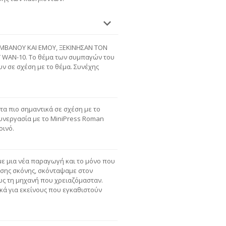
ΜΒΑΝΟΥ ΚΑΙ ΕΜΟΥ, ΞΕΚΙΝΗΣΑΝ ΤΟΝ
 WAN-10. Το θέμα των συμπαγών του
υν σε σχέση με το θέμα. Συνέχης
τα πιο σημαντικά σε σχέση με το
συνεργασία με το MiniPress Roman
οινό.
με μια νέα παραγωγή και το μόνο που
ωσης σκόνης, σκόνταψαμε στον
ως τη μηχανή που χρειαζόμασταν.
ικά για εκείνους που εγκαθιστούν