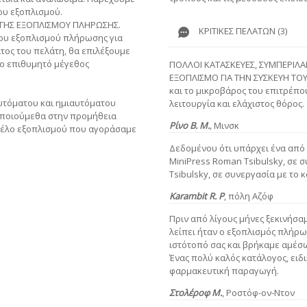
ου εξοπλισμού.
ΩΓΗΣ ΕΞΟΠΛΙΣΜΟΥ ΠΛΗΡΩΣΗΣ.
ΚΡΙΤΙΚΈΣ ΠΕΛΑΤΏΝ (3)
του εξοπλισμού πλήρωσης για
τος του πελάτη, θα επιλέξουμε
το επιθυμητό μέγεθος
ΠΟΛΛΟΙ ΚΑΤΑΣΚΕΥΕΣ, ΣΥΜΠΕΡΙΛΑ
ΕΞΟΠΛΙΣΜΟ ΓΙΑ ΤΗΝ ΣΥΣΚΕΥΗ ΤΟΥ
και το μικροβάρος του επιτρέπο
υτόματου και ημιαυτόματου
λειτουργία και ελάχιστος θόρος.
οποιούμεθα στην προμήθεια
Ρίνο Β. Μ.
,
Μινσκ
τέλο εξοπλισμού που αγοράσαμε
Δεδομένου ότι υπάρχει ένα από 
MiniPress Roman Tsibulsky, σε 
Tsibulsky, σε συνεργασία με το κ
Karambit R. Ρ
,
πόλη Αζόφ
Πριν από λίγους μήνες ξεκινήσα
λείπει ήταν ο εξοπλισμός πλήρ
ιστότοπό σας και βρήκαμε αμέσ
Ένας πολύ καλός κατάλογος, ειδ
φαρμακευτική παραγωγή.
Στολέροφ Μ.
,
Ροστόφ-ον-Ντον