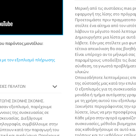
Μερική από τις συστάσεις mas pr
εφαρμογή της λίσης στο πρόγρα
Προετοιμάστε πριν πραγματοποι
στείλτε ένα αίτημα από τον ιστό
λάβουν το μέγιστο ποσό λεπτομέ
Δημιουργήστε μια λίστα με αυτά 
λάβετε. Εάν μας στείλετε μια φ
του παρόντος μοντέλου:
τέτοια απεικόνιση θα σας βοηθή
Είναι υπέροχο αν το μήνυμά σας
ά με τον εξοπλισμό πλήρωσης
παραμέτρους: υποδείξτε τις διασ
σύνθεση, τα γνωστά προβλήματα 
υλικών.
Οποιεσδήποτε λεπτομέρειες επι
της σύστασής μας κατά την επιλ
ΕΣΊΕΣ ΠΕΛΑΤΏΝ
Ο εξοπλισμός για τη συσκευασία
μονάδα ή τμήμα αυτόματης γραμμ
με τη χρήση αυτού του εξοπλισ
ΑΓΩΓΗΣ ΣΚΟΝΗΣ ΣΚΟΝΗΣ.
Ξεκινήστε περιγράφοντας την ερ
ρασαν εξοπλισμό, παρέχουμε
λύσετε, ίσως να μην προσφέρουμ
έννοιες της συσκευασίας σε
Κάθε μέρα στην αγορά εμφανίζον
υσκευασίας. Διεξάγουμε
συσκευασίες, μέθοδοι βιομηχανι
ληλογραφία, συμβάλλουμε στην
σας καθοδηγήσουμε σε αυτό και
ύπτουν κατά την παραγωγή του
τρόπους και τις μεθόδους επίλυ
τικά και αναλώσιμα. Παρέχουμε