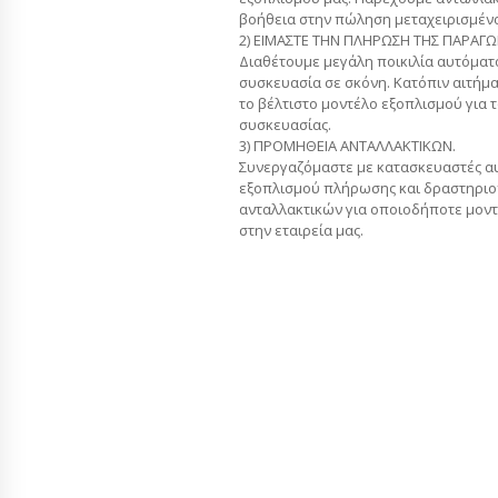
βοήθεια στην πώληση μεταχειρισμέν
2) ΕΙΜΑΣΤΕ ΤΗΝ ΠΛΗΡΩΣΗ ΤΗΣ ΠΑΡΑΓ
Διαθέτουμε μεγάλη ποικιλία αυτόμα
συσκευασία σε σκόνη. Κατόπιν αιτήμα
το βέλτιστο μοντέλο εξοπλισμού για 
συσκευασίας.
3) ΠΡΟΜΗΘΕΙΑ ΑΝΤΑΛΛΑΚΤΙΚΩΝ.
Συνεργαζόμαστε με κατασκευαστές α
εξοπλισμού πλήρωσης και δραστηρι
ανταλλακτικών για οποιοδήποτε μον
στην εταιρεία μας.