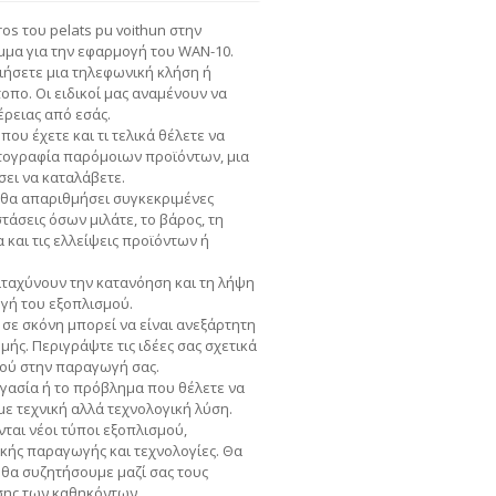
os του pelats pu voithun στην
μμα για την εφαρμογή του WAN-10.
ήσετε μια τηλεφωνική κλήση ή
τοπο. Οι ειδικοί μας αναμένουν να
ρειας από εσάς.
που έχετε και τι τελικά θέλετε να
ωτογραφία παρόμοιων προϊόντων, μια
σει να καταλάβετε.
 θα απαριθμήσει συγκεκριμένες
τάσεις όσων μιλάτε, το βάρος, τη
και τις ελλείψεις προϊόντων ή
ταχύνουν την κατανόηση και τη λήψη
ογή του εξοπλισμού.
 σε σκόνη μπορεί να είναι ανεξάρτητη
ής. Περιγράψτε τις ιδέες σας σχετικά
μού στην παραγωγή σας.
γασία ή το πρόβλημα που θέλετε να
ε τεχνική αλλά τεχνολογική λύση.
ται νέοι τύποι εξοπλισμού,
κής παραγωγής και τεχνολογίες. Θα
 θα συζητήσουμε μαζί σας τους
σης των καθηκόντων.