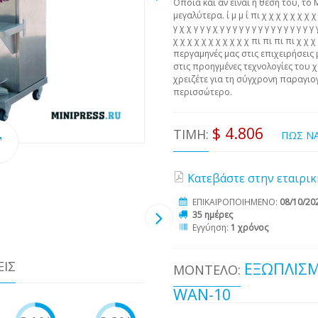
Οποία και αν είναι η θέση του, το 
μεγαλύτερα. ί μ μ ί πι χ χ χ χ χ χ χ χ χ 
γ χ χ γ γ γ χ γ γ γ γ γ γ γ γ γ γ γ γ γ γ 
χ χ χ χ χ χ χ χ χ χ χ πι πι πι πι χ χ
περγαμηνές μας στις επιχειρήσεις 
στις προηγμένες τεχνολογίες του χ
χρειζέτε για τη σύγχρονη παραγιογ
περισσώτερο.
$ 4.806
ΤΙΜΉ:
ΠΩΣ Ν
Κατεβάστε στην εταιρικ
ΕΠΙΚΑΙΡΟΠΟΙΗΜΕΝΟ:
08/10/20
35 ημέρες
Εγγύηση:
1 χρόνος
ΕΙΣ
ΕΞΩΠΛΙΣΜ
ΜΟΝΤΈΛΟ:
WAN-10