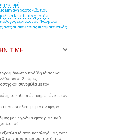
τη γραμμή
ες
Μηχανή χαρτοκιβωτίου
φύλακα
Κουτί από χαρτόνι
ατάλογος εξοπλισμού
Φάρμακα
ηχανές συσκευασίας
Φαρμακευτικός
ΤΗΝ ΤΙΜΉ
ιρογνωμόνων
το πρόβλημά σας και
ν λύσεων σε 24 ώρες.
αστής και
συνομιλία
με τον
πελάτη, το καθεστώς πληρωμών και τον
χου
πριν στείλετε με μια αναφορά
ό μας
με 17 χρόνια εμπειρίας
καθ
εξοπλισμού.
 εξοπλισμό στον κατάλογό μας, τότε
α θα σας προσφέρουμε αυτό που