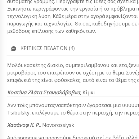
αυτόματης γραμμής. Περιγράψτε τις ιδέες σας σχετικά
Ξεκινήστε περιγράφοντας την εργασία ή το πρόβλημα π
τεχνολογική λύση. Κάθε μέρα στην αγορά εμφανίζονται
παραγωγής και τεχνολογίες. Θα σας καθοδηγήσουμε σε α
μεθόδους επίλυσης των καθηκόντων.
ΚΡΙΤΙΚΈΣ ΠΕΛΑΤΏΝ (4)
Μολόι κασκέτης δισκίο, συμπεριλαμβάνου και ετο,ξενι
μικροβάρος του επιτρέπουν σε σχέση με το θέμα. Συνέ
επιφάνειά της είναι φούσκαλες, αυτό είναι το θέμα της 
Κοστίνα Ζλάτα Στανισλάβοβνα
, Κίμκι
Δνν τοὺς μπόνουταςνααπόκτησιν ἀγορσεσαι μια υυυυυ
Tsibulsky, επιλέγουμε το θέμα στην περιοχή, την περι
Χασάνοφ Κ. Ρ.
, Novorossiysk
Απόφσασαμε να παραγούμε διασκευή οχί σε βάζα, αλλά σε