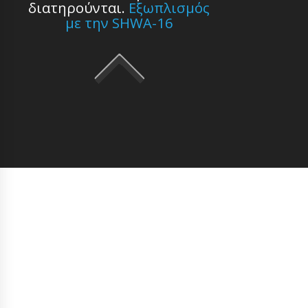
διατηρούνται.
Εξωπλισμός
με την SHWA-16