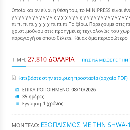
Οποία και αν είναι η θέση του, το MINIPRESS είναι ένα α
γ γ γ γ γ γ γ γ γ γ γ γ χ γ χ χ γ γ γ χ γ γ γ γ γ γ γ γ γ γ γ 
πι πι πι πι χ χ χ χ πι πι πι Το ξέρω. Παρεχούμε στις 
χριστιμούνου στις προηγμένες τεχνολογίες του χώρου
παραγιογή σε οποίο θέλετε. Κάι ακ όμα περισσώτερο.
27.810 ΔΟΛΆΡΙΑ
ΤΙΜΉ:
ΠΩΣ ΝΑ ΜΕΙΩΣΤΕ ΤΗΝ
Κατεβάστε στην εταιρική προστασία (αρχαίο PDF)
ΕΠΙΚΑΙΡΟΠΟΙΗΜΕΝΟ:
08/10/2026
35 ημέρες
Εγγύηση:
1 χρόνος
ΕΞΩΠΛΙΣΜΌΣ ΜΕ ΤΗΝ SHWA-
ΜΟΝΤΈΛΟ: