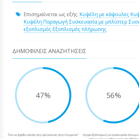
Επισημαίνεται ως εξής:
Κυψέλη με κάψουλες
Κυψ
Κυψέλη Παραγωγή
Συσκευασία με μπλίστερ
Συσ
εξοπλισμός
Εξοπλισμός πλήρωσης
ΔΗΜΟΦΙΛΕΊΣ ΑΝΑΖΗΤΉΣΕΙΣ
47%
56%
Πού να βρεθεί ειδικός στην φλύκταινες στην Ουκρανία?
Αγορά εξοπλισμού για συσκευασία αλουμινί
αλουμινίου με οθόνη αφής στη Μόσχα