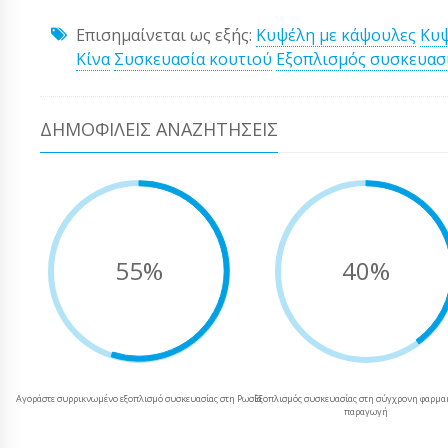
Επισημαίνεται ως εξής:
Κυψέλη με κάψουλες
Κυψ
Κίνα
Συσκευασία κουτιού
Εξοπλισμός συσκευασ
ΔΗΜΟΦΙΛΕΊΣ ΑΝΑΖΗΤΉΣΕΙΣ
55%
40%
Αγοράστε συρρικνωμένο εξοπλισμό συσκευασίας στη Ρωσία
Εξοπλισμός συσκευασίας στη σύγχρονη φαρμα
παραγωγή