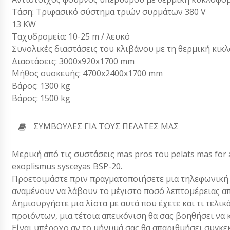
Τάση: Τριφασικό σύστημα τριών συρμάτων 380 V
13 KW
Ταχυδρομεία: 10-25 m / λευκό
Συνολικές διαστάσεις του κλιβάνου με τη θερμική κικ
Διαστάσεις: 3000x920x1700 mm
Μήθος συσκευής: 4700x2400x1700 mm
Βάρος: 1300 kg
Βάρος: 1500 kg
ΣΥΜΒΟΥΛΈΣ ΓΙΑ ΤΟΥΣ ΠΕΛΆΤΕΣ ΜΑΣ
Μερική από τις συστάσεις mas pros του pelats mas for a
exoplismus sysceyas BSP-20.
Προετοιμάστε πριν πραγματοποιήσετε μια τηλεφωνική κλ
αναμένουν να λάβουν το μέγιστο ποσό λεπτομέρειας απ
Δημιουργήστε μια λίστα με αυτά που έχετε και τι τελικ
προϊόντων, μια τέτοια απεικόνιση θα σας βοηθήσει να 
Είναι υπέροχο αν το μήνυμά σας θα απαριθμήσει συγκεκ