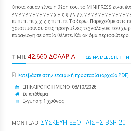
Οποία και αν είναι η θέση του, το MINIPRESS είναι ένα α
γ γ γ γ γ γ γ γ γ γ γ γ χ γ χ χ γ γ γ χ γ γ γ γ γ γ γ γ γ γ γ 
πι πι πι πι χ χ χ χ πι πι πι Το ξέρω. Παρεχούμε στις 
χριστιμούνου στις προηγμένες τεχνολογίες του χώρου
παραγιογή σε οποίο θέλετε. Κάι ακ όμα περισσώτερο.
42.660 ΔΟΛΆΡΙΑ
ΤΙΜΉ:
ΠΩΣ ΝΑ ΜΕΙΩΣΤΕ ΤΗΝ
Κατεβάστε στην εταιρική προστασία (αρχαίο PDF)
ΕΠΙΚΑΙΡΟΠΟΙΗΜΕΝΟ:
08/10/2026
Σε απόθεμα
Εγγύηση:
1 χρόνος
ΣΥΣΚΕΥΉ ΕΞΌΠΛΙΣΗΣ BSP-20
ΜΟΝΤΈΛΟ: