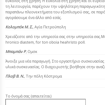
εύκολος στη χρήση. Η ευκολία στη χρήση και οι ευρείε
τη λειτουργία, παρέχουν την υψηλότερη παραγωγικότη
παραπάνω πλεονεκτήματα του εξοπλισμού σας, σε παρ
αγοράσουμε ένα άλλο από εσάς.
Κολομπόκ Μ. Σ.
,
Αγία Πετρούπολη
Χρειάζεστε από την υπηρεσία σας στην υπηρεσία σας.Μον
hronico diastem, for ton oboia heahristo poll.
Μπαμπάν Ρ
, Ομσκ
Άνοιξε μια νέα παραγωγή. Στο εργαστήριο συσκευασία
υλικά συσκευασίας. Ο διαχειριστής βοήθησε στην αναζ
Πλοβ Β. Ν.
, Την πόλη Κόστρομα
Το όνομά σας (απαιτείται)