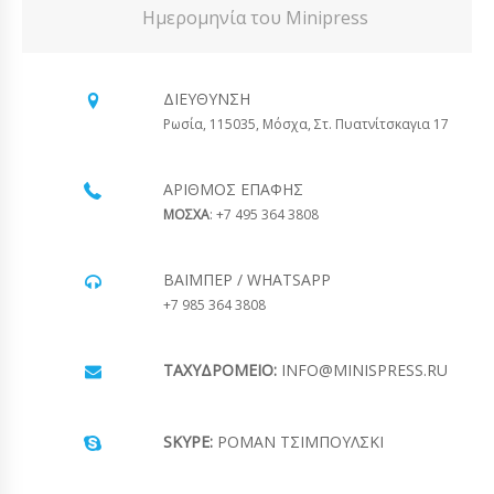
Ημερομηνία του Minipress
ΔΙΕΎΘΥΝΣΗ
Ρωσία, 115035, Μόσχα, Στ. Πυατνίτσκαγια 17
ΑΡΙΘΜΌΣ ΕΠΑΦΉΣ
ΜΟΣΧΑ
: +7 495 364 3808
ΒΆΙΜΠΕΡ / WHATSAPP
+7 985 364 3808
ΤΑΧΥΔΡΟΜΕΊΟ:
INFO@MINISPRESS.RU
SKYPE:
ΡΟΜΆΝ ΤΣΙΜΠΟΎΛΣΚΙ